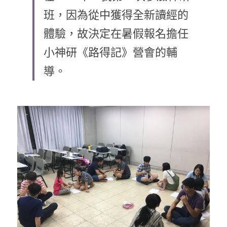
班，因為從中獲得全新讀經的
乘著夢想去旅行
體驗，故決定在暑假報名擔任
成長部落格
小神研《路得記》營會的輔
奉獻支持
特稿
導。
解惑之窗
母語葡萄園
神學淺說
信仰生活
好書櫥窗
厝邊頭尾