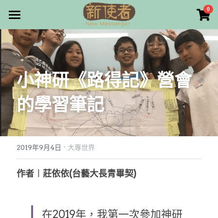
×
0
商品分類
最新消息
所有商品分類
關於我們
小神研《路得記》營會
雜誌目錄
的學習筆記
雜誌專欄
畫話人生
最新文章
編者的話
·
訂購/奉獻/廣告刊登
寫寫畫畫
2019年9月4日
大專世界
本期主題
漫畫
好站連結
作者︱莊依依(台藝大長青畢契)
大專世界
Facebook
在2019年，我第一次參加神研
台灣教會人物檔案
搜索