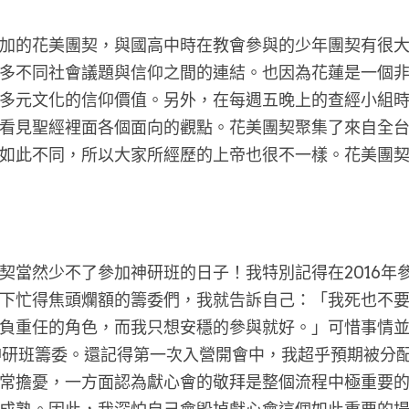
加的花美團契，與國高中時在教會參與的少年團契有很
多不同社會議題與信仰之間的連結。也因為花蓮是一個
多元文化的信仰價值。另外，在每週五晚上的查經小組
看見聖經裡面各個面向的觀點。花美團契聚集了來自全
如此不同，所以大家所經歷的上帝也很不一樣。花美團
契當然少不了參加神研班的日子！我特別記得在2016年
下忙得焦頭爛額的籌委們，我就告訴自己：「我死也不
負重任的角色，而我只想安穩的參與就好。」可惜事情
神研班籌委。還記得第一次入營開會中，我超乎預期被分
常擔憂，一方面認為獻心會的敬拜是整個流程中極重要