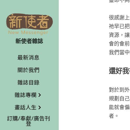
靈命不夠
很感謝上
祂早已把
資源，讓
新使者雜誌
會的會前
我們當中
最新消息
關於我們
還好我
雜誌目錄
對於到外
雜誌專欄
規劃自己
畫話人生
能就會偏
者。
訂購/奉獻/廣告刊
登