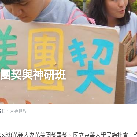
團契與神研班
·
4日
大專世界
以琳(花蓮大專花美團契畢契、國立東華大學民族社會工作