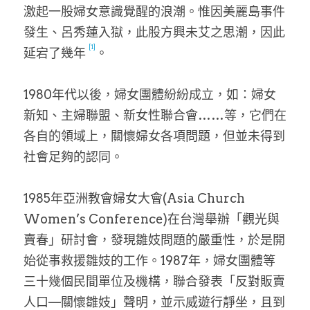
激起一股婦女意識覺醒的浪潮。惟因美麗島事件
發生、呂秀蓮入獄，此股方興未艾之思潮，因此
[1]
延宕了幾年 
。
1980年代以後，婦女團體紛紛成立，如：婦女
新知、主婦聯盟、新女性聯合會……等，它們在
各自的領域上，關懷婦女各項問題，但並未得到
社會足夠的認同。
1985年亞洲教會婦女大會(Asia Church 
Women’s Conference)在台灣舉辦「觀光與
賣春」研討會，發現雛妓問題的嚴重性，於是開
始從事救援雛妓的工作。1987年，婦女團體等
三十幾個民間單位及機構，聯合發表「反對販賣
人口—關懷雛妓」聲明，並示威遊行靜坐，且到