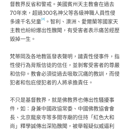
督教界反省和警戒。美國賓州天主教會在過去
70年來，超過300名神父等各級神職人員性侵
[8]
多達千名兒童
。智利、澳洲、愛爾蘭等國家天
主教也紛紛爆出性醜聞，有受害者表示痛苦經歷
毀掉一生。
梵蒂岡及各地教區發表聲明，譴責性侵事件，指
性侵行為背叛信徒的信任，並剝奪受害者的尊嚴
和信仰。教會必須從過去吸取沉痛的教訓，而侵
犯者和包庇侵犯者的人將承擔責任。
不只是基督教界，就是佛教界也傳出性騷擾事
件，如：身兼中國政協常委、中國佛教協會會
長、北京龍泉寺等多間寺廟的住持「紅色大和
尚」釋學誠傳出深陷醜聞，被舉報疑似威逼利