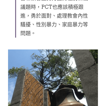
議題時，PCT也應該積極跟
乘著夢想去旅行
進，勇於面對、處理教會內性
成長部落格
騷擾、性別暴力、家庭暴力等
奉獻支持
特稿
問題。
解惑之窗
母語葡萄園
神學淺說
信仰生活
好書櫥窗
厝邊頭尾