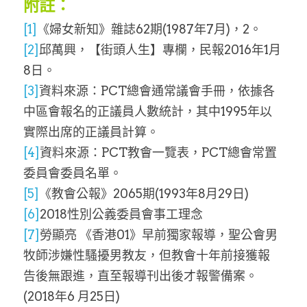
附註：
[1]
《婦女新知》雜誌62期(1987年7月)，2。
[2]
邱萬興，【街頭人生】專欄，民報2016年1月
8日。
[3]
資料來源：PCT總會通常議會手冊，依據各
中區會報名的正議員人數統計，其中1995年以
實際出席的正議員計算。
[4]
資料來源：PCT教會一覽表，PCT總會常置
委員會委員名單。
[5]
《教會公報》2065期(1993年8月29日)
[6]
2018性別公義委員會事工理念
[7]
勞顯亮 《香港01》早前獨家報導，聖公會男
牧師涉嫌性騷擾男教友，但教會十年前接獲報
告後無跟進，直至報導刊出後才報警備案。
(2018年6 月25日)