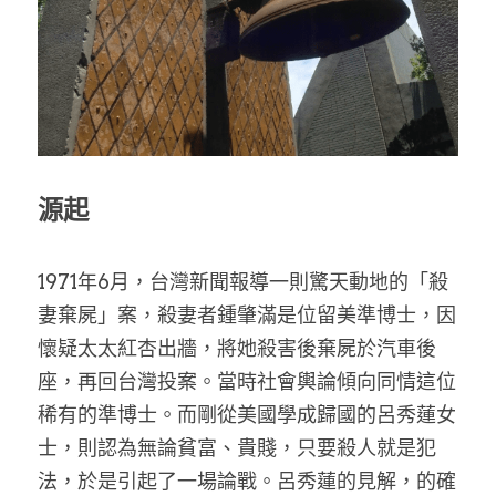
家書
源起
1971年6月，台灣新聞報導一則驚天動地的「殺
妻棄屍」案，殺妻者鍾肇滿是位留美準博士，因
懷疑太太紅杏出牆，將她殺害後棄屍於汽車後
座，再回台灣投案。當時社會輿論傾向同情這位
稀有的準博士。而剛從美國學成歸國的呂秀蓮女
士，則認為無論貧富、貴賤，只要殺人就是犯
法，於是引起了一場論戰。呂秀蓮的見解，的確