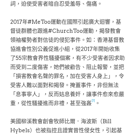
詞，迫使受害者暗自忍受羞辱、傷痛。
2017年#MeToo運動在國際引起廣大迴響，基
督徒群體也跟進#ChurchToo運動，揭發教會
領袖權勢者對信徒的侵犯事件。如：香港基督教
協進會性別公義促進小組，從2017年開始收集
了55宗教會界性騷擾個案，有不少受害者因求助
而受到二度傷害，她們被勸告、阻止報警，並把
「損害教會名聲的罪名，加在受害人身上」，令
受害人難以面對和揭發。掩蓋事件，非但無法
「息事寧人」，反而姑息養奸，讓事件愈來愈嚴
[7]
重，從性騷擾進而非禮，甚至強姦
。
美國柳溪教會創會牧師比爾．海波斯（Bill 
Hybels）也被指控且證實曾性侵女性，引起基