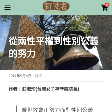
×
0
商品分類
最新消息
所有商品分類
關於我們
從兩性平權到性別公義
雜誌目錄
的努力
雜誌專欄
畫話人生
最新文章
編者的話
·
訂購/奉獻/廣告刊登
寫寫畫畫
2019年9月4日
特稿
本期主題
漫畫
好站連結
作者︱莊淑珍(台灣女子神學院院長)
大專世界
Facebook
普世教會正努力面對性別公義
台灣教會人物檔案
搜索