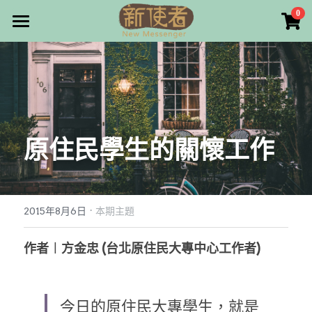
×
0
商品分類
最新消息
所有商品分類
關於我們
雜誌目錄
原住民學生的關懷工作
雜誌專欄
畫話人生
最新文章
編者的話
·
訂購/奉獻/廣告刊登
寫寫畫畫
2015年8月6日
本期主題
本期主題
漫畫
好站連結
作者︱方金忠 (台北原住民大專中心工作者)
大專世界
Facebook
今日的原住民大專學生，就是
台灣教會人物檔案
搜索