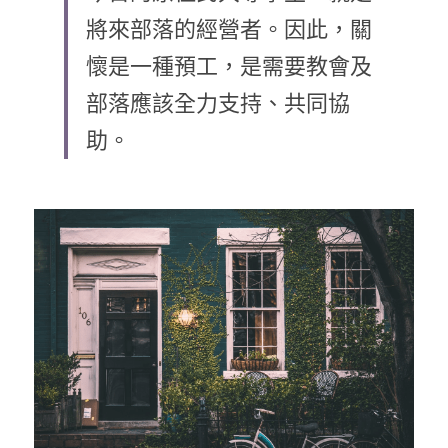
將來部落的經營者。因此，關
乘著夢想去旅行
懷是一種預工，是需要教會及
成長部落格
部落應該全力支持、共同協
奉獻支持
特稿
助。
解惑之窗
母語葡萄園
神學淺說
信仰生活
好書櫥窗
厝邊頭尾