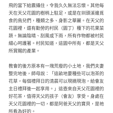
飛的當下給震攝住，令我久久無法忘懷。其他每
天在天父花園的樹梢上駐足，或是在圳頭溪邊覓
食的鳥兒們，種類之多、身影之華麗。在天父的
花園裡，還有勤勞的村民（園丁）種下的花果菜
蔬。無論陰晴、刮風或下雨，所有作物都被村民
細心呵護著。村民知道，這園中所有，都是天父
所賞賜的產業。
教會的後方原本有一塊荒廢的小土地，我們夫妻
整完地後，師母說：「這畝地要種些可以泡茶的
花草，每個禮拜日的清晨可以現摘現泡，給會友
主日禮拜後一起享用。」這壺來自天父花園裡的
好花茶，值得天父的孩子（會友）享受。身處在
天父花園裡的一切，都是阿爸天父的寶貝，是祂
所看為好的。