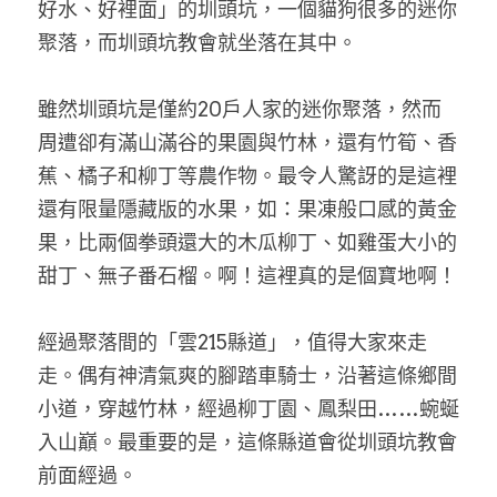
好水、好裡面」的圳頭坑，一個貓狗很多的迷你
聚落，而圳頭坑教會就坐落在其中。
雖然圳頭坑是僅約20戶人家的迷你聚落，然而
周遭卻有滿山滿谷的果園與竹林，還有竹筍、香
蕉、橘子和柳丁等農作物。最令人驚訝的是這裡
還有限量隱藏版的水果，如：果凍般口感的黃金
果，比兩個拳頭還大的木瓜柳丁、如雞蛋大小的
甜丁、無子番石榴。啊！這裡真的是個寶地啊！
經過聚落間的「雲215縣道」，值得大家來走
走。偶有神清氣爽的腳踏車騎士，沿著這條鄉間
小道，穿越竹林，經過柳丁園、鳳梨田……蜿蜒
入山巔。最重要的是，這條縣道會從圳頭坑教會
前面經過。