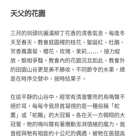
天父的花園
三月的圳頭坑遍滿柳丁花香的清香氣息。每逢冬
天至春天，教會庭園裡的桂花、聖誕紅、杜鵑、
芳香萬壽菊、櫻花、玫瑰、茉莉……，接力綻
放、競相爭豔。教會內的花園況且如此，教會外
的田園山谷更是美不勝收。不同節令的水果，總
是在時序交替中，按時結果子。
在這平靜的山谷中，經常有清澈響亮的鳥鳴聲不
絕於耳，每每令我昂首凝視的是一種俗稱「蛇
鷹」或「蛇鵰」的大冠鷲。各在天一方翱翔的大
冠鷲，牠的鳴叫聲有著攪動澎湃情緒的魔力。我
曾經與牠有相距約十公尺的偶遇，被牠在振翅高