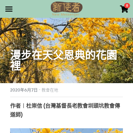
×
0
商品分類
最新消息
所有商品分類
關於我們
雜誌目錄
漫步在天父恩典的花園
雜誌專欄
裡
畫話人生
最新文章
編者的話
·
訂購/奉獻/廣告刊登
寫寫畫畫
2020年6月7日
教會在地
本期主題
漫畫
好站連結
作者︱杜崇信 (台灣基督長老教會圳頭坑教會傳
道師)
大專世界
Facebook
台灣教會人物檔案
搜索