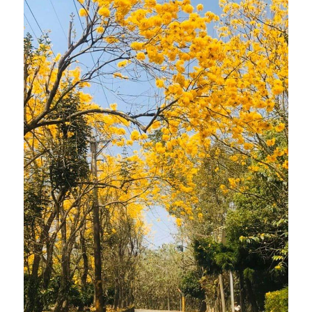
乘著夢想去旅行
成長部落格
奉獻支持
特稿
解惑之窗
母語葡萄園
神學淺說
信仰生活
好書櫥窗
厝邊頭尾