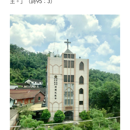
王。」（詩95：3）