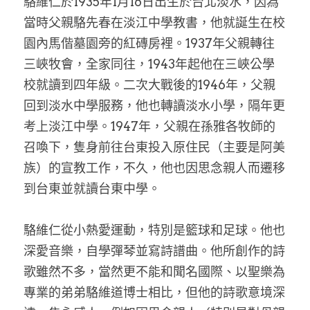
駱維仁於1935年1月16日出生於台北淡水，因為
當時父親駱先春在淡江中學教書，他就誕生在校
園內馬偕墓園旁的紅磚房裡。1937年父親轉往
三峽牧會，全家同往，1943年起他在三峽公學
校就讀到四年級。二次大戰後的1946年，父親
回到淡水中學服務，他也轉讀淡水小學，隔年更
考上淡江中學。1947年，父親在孫雅各牧師的
召喚下，隻身前往台東投入原住民（主要是阿美
族）的宣教工作，不久，他也因思念親人而遷移
到台東並就讀台東中學。
駱維仁從小熱愛運動，特別是籃球和足球。他也
深愛音樂，自學彈琴並寫詩譜曲。他所創作的詩
歌雖然不多，當然更不能和聞名國際、以聖樂為
專業的弟弟駱維道博士相比，但他的詩歌意境深