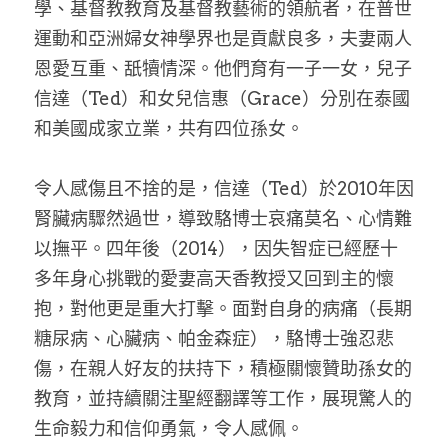
學、基督教教育及基督教藝術的領航者，在普世
運動和亞洲婦女神學界也是貢獻良多，夫妻兩人
恩愛互重、舐犢情深。他們育有一子一女，兒子
信達（Ted）和女兒信惠（Grace）分別在泰國
和美國成家立業，共有四位孫女。
令人感傷且不捨的是，信達（Ted）於2010年因
腎臟病驟然過世，導致駱博士哀痛莫名、心情難
以撫平。四年後（2014），因失智症已經歷十
多年身心挑戰的愛妻高天香教授又回到主的懷
抱，對他更是重大打擊。面對自身的病痛（長期
糖尿病、心臟病、帕金森症），駱博士強忍悲
傷，在親人好友的扶持下，積極關懷贊助孫女的
教育，並持續關注聖經翻譯等工作，展現驚人的
生命毅力和信仰勇氣，令人感佩。