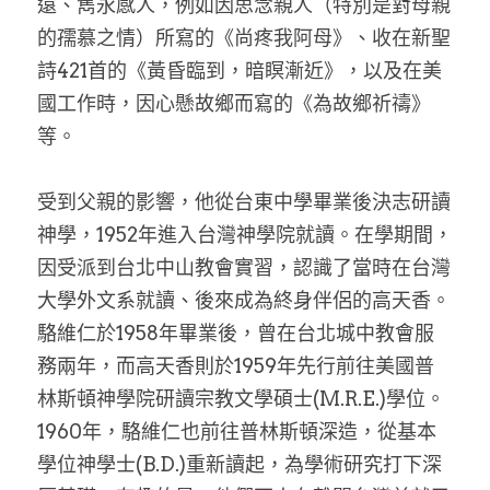
遠、雋永感人，例如因思念親人（特別是對母親
的孺慕之情）所寫的《尚疼我阿母》、收在新聖
詩421首的《黃昏臨到，暗瞑漸近》，以及在美
國工作時，因心懸故鄉而寫的《為故鄉祈禱》
等。
受到父親的影響，他從台東中學畢業後決志研讀
神學，1952年進入台灣神學院就讀。在學期間，
因受派到台北中山教會實習，認識了當時在台灣
大學外文系就讀、後來成為終身伴侶的高天香。
駱維仁於1958年畢業後，曾在台北城中教會服
務兩年，而高天香則於1959年先行前往美國普
林斯頓神學院研讀宗教文學碩士(M.R.E.)學位。
1960年，駱維仁也前往普林斯頓深造，從基本
學位神學士(B.D.)重新讀起，為學術研究打下深