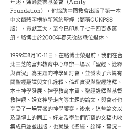
年起，通過愛德基金會（Amity 
Foundation），他協助中國教會出版了第一本
中文簡體字横排新舊約聖經（簡稱CUNPSS
版），貢獻巨大，至今已印刷了七千四百多萬
册。駱博士於2000年春天從該職位退休。
1999年8月10-11日，在駱博士榮退前，我們在台
北三芝的富邦教育中心舉辦一場以「聖經、詮釋
與實況」為主題的神學研討會，並發表了六篇有
關聖經翻譯與文化詮釋、倫理實況與聖經詮釋、
本土神學發展、神學教育本質、聖經詮釋與基督
教神觀、婦女神學走向等主題的論文，與會者也
享受了一場豐盛的神學饗宴。後來，這些論文以
及駱博士的同工、好友及學生們所寫的文稿也收
集成冊並並出版，也就是《聖經・詮釋・實況 –