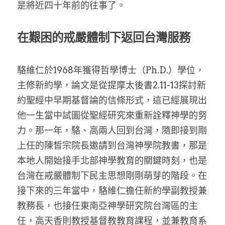
是將近四十年前的往事了。
在艱困的戒嚴體制下返回台灣服務
駱維仁於1968年獲得哲學博士（Ph.D.）學位，
主修新約學，論文是從提摩太後書2.11-13探討新
約聖經中早期基督論的信條形式，這已經展現出
他一生當中試圖從聖經研究來重新詮釋神學的努
力。那一年，駱、高兩人回到台灣，隨即接到剛
上任的陳皙宗院長邀請到台灣神學院教書，那是
本地人開始接手北部神學教育的關鍵時刻，也是
台灣在戒嚴體制下民主思想剛剛萌芽的階段。在
接下來的三年當中，駱維仁擔任新約學副教授兼
教務長，也接任東南亞神學研究院台灣區的主
任，高天香則教授基督教教育課程，並兼教育系