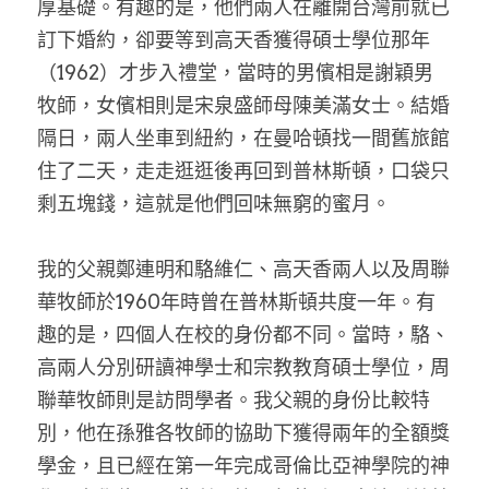
厚基礎。有趣的是，他們兩人在離開台灣前就已
訂下婚約，卻要等到高天香獲得碩士學位那年
（1962）才步入禮堂，當時的男儐相是謝穎男
牧師，女儐相則是宋泉盛師母陳美滿女士。結婚
隔日，兩人坐車到紐約，在曼哈頓找一間舊旅館
住了二天，走走逛逛後再回到普林斯頓，口袋只
剩五塊錢，這就是他們回味無窮的蜜月。
我的父親鄭連明和駱維仁、高天香兩人以及周聯
華牧師於1960年時曾在普林斯頓共度一年。有
趣的是，四個人在校的身份都不同。當時，駱、
高兩人分別研讀神學士和宗教教育碩士學位，周
聯華牧師則是訪問學者。我父親的身份比較特
別，他在孫雅各牧師的協助下獲得兩年的全額獎
學金，且已經在第一年完成哥倫比亞神學院的神