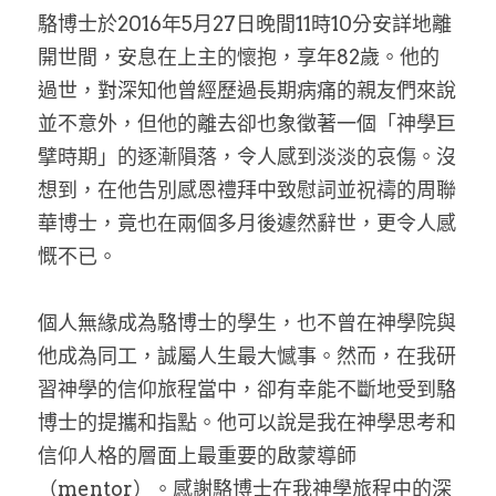
駱博士於2016年5月27日晚間11時10分安詳地離
開世間，安息在上主的懷抱，享年82歲。他的
過世，對深知他曾經歷過長期病痛的親友們來說
並不意外，但他的離去卻也象徵著一個「神學巨
擘時期」的逐漸隕落，令人感到淡淡的哀傷。沒
想到，在他告別感恩禮拜中致慰詞並祝禱的周聯
華博士，竟也在兩個多月後遽然辭世，更令人感
慨不已。
個人無緣成為駱博士的學生，也不曾在神學院與
他成為同工，誠屬人生最大憾事。然而，在我研
習神學的信仰旅程當中，卻有幸能不斷地受到駱
博士的提攜和指點。他可以說是我在神學思考和
信仰人格的層面上最重要的啟蒙導師
（mentor）。感謝駱博士在我神學旅程中的深