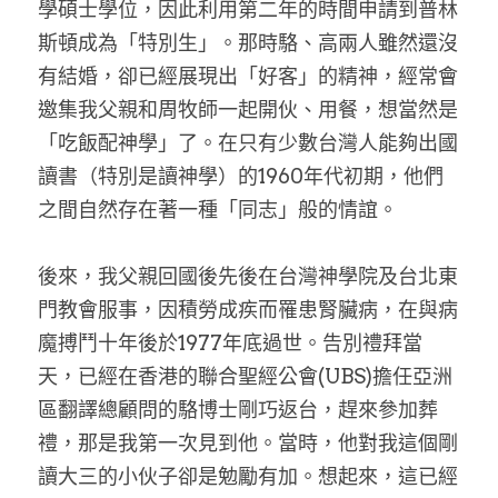
學碩士學位，因此利用第二年的時間申請到普林
斯頓成為「特別生」。那時駱、高兩人雖然還沒
有結婚，卻已經展現出「好客」的精神，經常會
邀集我父親和周牧師一起開伙、用餐，想當然是
「吃飯配神學」了。在只有少數台灣人能夠出國
讀書（特別是讀神學）的1960年代初期，他們
之間自然存在著一種「同志」般的情誼。
後來，我父親回國後先後在台灣神學院及台北東
門教會服事，因積勞成疾而罹患腎臟病，在與病
魔搏鬥十年後於1977年底過世。告別禮拜當
天，已經在香港的聯合聖經公會(UBS)擔任亞洲
區翻譯總顧問的駱博士剛巧返台，趕來參加葬
禮，那是我第一次見到他。當時，他對我這個剛
讀大三的小伙子卻是勉勵有加。想起來，這已經