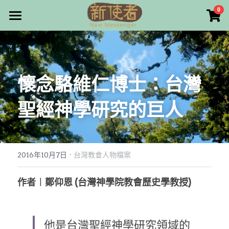
×
0
商品分類
最新消息
所有商品分類
關於我們
懷念駱維仁博士：台灣
雜誌目錄
聖經神學研究的巨人
雜誌專欄
畫話人生
最新文章
編者的話
·
訂購/奉獻/廣告刊登
寫寫畫畫
2016年10月7日
台灣教會人物檔案
本期主題
漫畫
好站連結
作者︱鄭仰恩 (台灣神學院教會歷史學教授)
大專世界
Facebook
他是台灣聖經神學研究領域的
台灣教會人物檔案
搜索