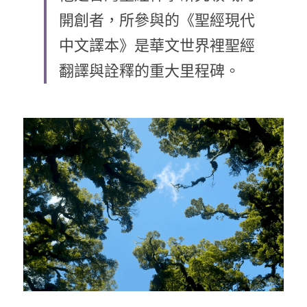
開創者，所參與的《聖經現代
乘著夢想去旅行
中文譯本》是華文世界裡聖經
成長部落格
翻譯與詮釋的重大里程碑。​
奉獻支持
特稿
解惑之窗
母語葡萄園
神學淺說
信仰生活
好書櫥窗
厝邊頭尾