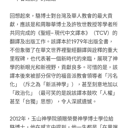
回想起來，駱博士對台灣及華人教會的最大貢
獻，應該是和周聯華博士及許牧世教授等學者所
共同完成的《聖經– 現代中文譯本》（TCV）的
翻譯及出版工作。該譯本於1979年出版全書，
不但象徵了在華文世界裡聖經翻譯與詮釋的重大
里程碑，也代表著一個新時代的來臨，展現了神
學的新眼光和新視野，貢獻良多。可惜的是，該
譯本後來被部分保守的福音派教會領導者「污名
化」（斥之為「新派神學」），甚至刻意地加以
「政治化」（最可笑的是說該譯本鼓吹「人權」
甚至「台獨」思想），令人深感遺憾。
2012年，玉山神學院頒贈榮譽神學博士學位給
駱博士，他在感言中提到，他一生都是「在異端