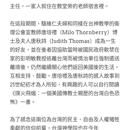
主任，一家人就住在教堂旁的老師宿舍裡。
在這段期間，駱維仁夫婦和同樣在台神教學的衛
理公會宣教師唐培禮（Milo Thornberry）博
士及夫人唐秋詩（Judith Thomas）成為一生
的好友，並在後者因協助當時被國民政府軟禁在
家的彭明敏教授逃離台灣而被情治單位強制遣送
離境後，仍然繼續關心他們返回美國後的生活，
互相支持、鼓勵。唐培禮及唐秋詩的感人故事到
21世紀初才為人所知，有興趣的人可以自行閱讀
《撲火飛蛾：一個美國傳教士親歷的台灣白色恐
怖》一書。
為了感念這兩位為台灣的民主、自由及人權犧牲
奉獻的信仰前輩，台灣神學院也在今年