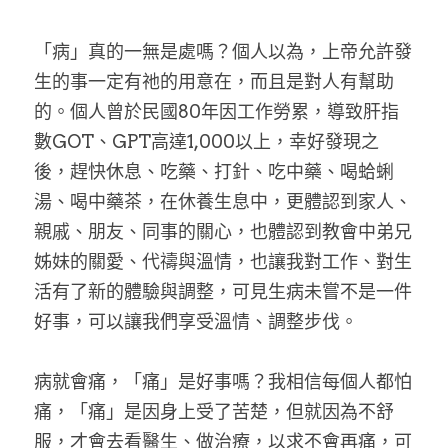
「病」真的一無是處嗎？個人以為，上帝允許發
生的事一定有祂的用意在，而且是對人有幫助
的。個人曾於民國80年因工作勞累，導致肝指
數GOT、GPT高達1,000以上，幸好發現之
後，趕快休息、吃藥、打針、吃中藥、喝蛤蜊
湯、喝中藥茶，在休養生息中，更體認到家人、
親戚、朋友、同事的關心，也體認到教會中弟兄
姊妹的關愛、代禱與溫情，也讓我對工作、對生
活有了新的體驗與調整，可見生病未嘗不是一件
好事，可以讓我們享受溫情、調整步伐。
病就會痛，「痛」是好事嗎？我相信每個人都怕
痛，「痛」是因身上受了苦楚，但就因為不舒
服，才會去看醫生、做治療，以求不會再痛，可