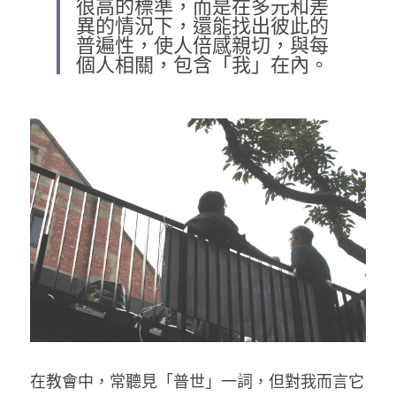
很高的標準，而是在多元和差
異的情況下，還能找出彼此的
乘著夢想去旅行
普遍性，使人倍感親切，與每
個人相關，包含「我」在內。
成長部落格
奉獻支持
特稿
解惑之窗
母語葡萄園
神學淺說
信仰生活
好書櫥窗
厝邊頭尾
在教會中，常聽見「普世」一詞，但對我而言它