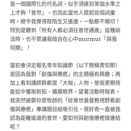
家書
是一個國際化的代名詞，似乎須達到某個水準之
上才夠「普世」，也因此當他人提起這個詞彙
時，總令我覺得既陌生又遙遠，一點都不親切！
特別是聽到「所有人都必須往普世邁進」這種說
法時，也不禁讓我暗自在心中murmur「與我
何關」！
當初會決定報名青年知識節（以下簡稱青知節）
是因為我對「創傷與療癒」的主題極有興趣；再
加上看到講師群都是「大咖」人物，使我更期待
能從中獲取新知、擴展眼界。望著活動時程表，
我突然被鄭仰恩牧師的「從普世基督教視野看創
傷與療癒」專講題目給吸引住，很好奇一直被我
認為距離遙遠的普世，要如何與創傷療癒做連結
呢？