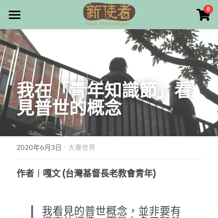
×
0
商品分類
最新消息
所有商品分類
關於我們
雜誌目錄
我在「青年知識節」看
雜誌專欄
見普世的概念
畫話人生
最新文章
編者的話
·
訂購/奉獻/廣告刊登
寫寫畫畫
2020年6月3日
大專世界
本期主題
漫畫
好站連結
作者︱嘎文 (台灣基督長老教會青年)
大專世界
Facebook
我看見的普世概念，並非要有
台灣教會人物檔案
搜索