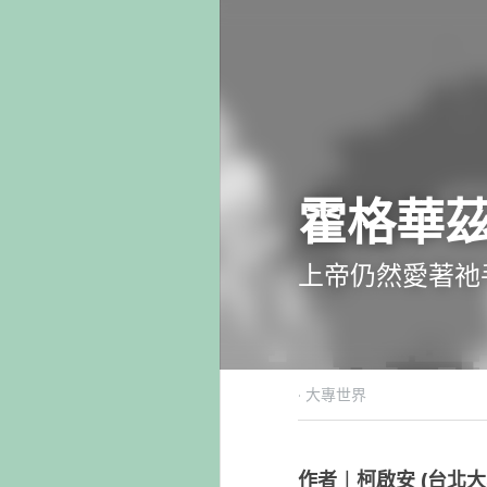
霍格
上帝仍
2017年12
作者︱柯