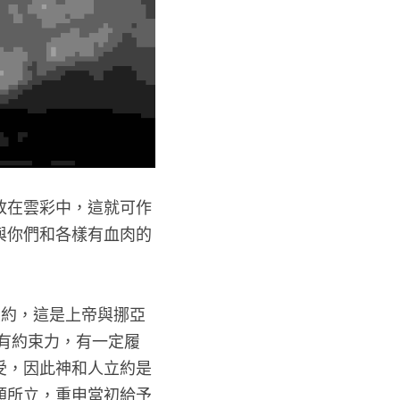
號的。我把虹放在雲彩中，這就可作
，我便紀念我與你們和各樣有血肉的
12-15）
上帝與他們立約，這是上帝與挪亞
的一種關係，有約束力，有一定履行
賜予，人領受，因此神和人立約是神
為神向全人類所立，重申當初給予亞