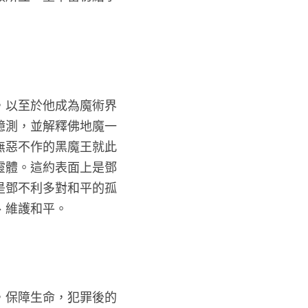
高的學術成就，以至於他成為魔術界
地魔分靈體的臆測，並解釋佛地魔一
活，如果要讓無惡不作的黑魔王就此
消滅所有的分靈體。這約表面上是鄧
望的含意，也是鄧不利多對和平的孤
他會信守這約、維護和平。
要人尊重生命，保障生命，犯罪後的