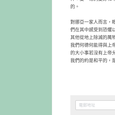
的。
對挪亞一
們在其中
其他從地
我們何德
的大小事
我們的約