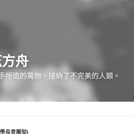
華茲方舟
然愛著祂手所造的萬物，接納了不完美的
·
月1日
大專世界
啟安 (台北大學長青團契)