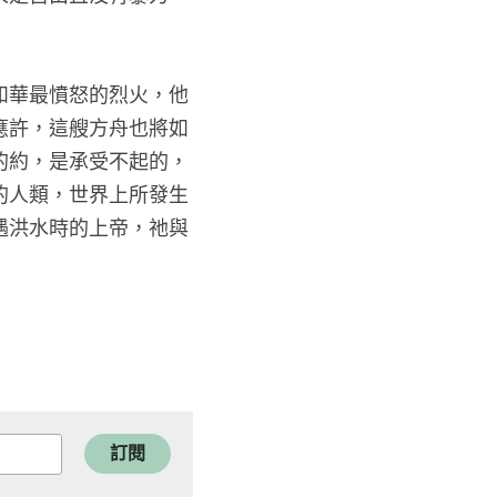
的角度感受耶和華最憤怒的烈火，他
若沒有上帝的應許，這艘方舟也將如
類，對於神立的約，是承受不起的，
接納了不完美的人類，世界上所發生
，也是諾亞遭遇洪水時的上帝，祂與
訂閱