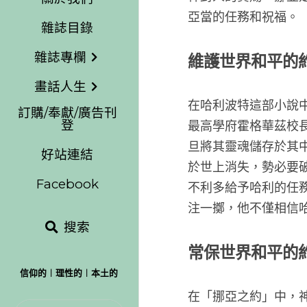
當的任務
雜誌專欄
畫話人生
維護世
訂購/奉獻/廣告刊
登
在哈利波
好站連結
最高學府
旦將其靈
Facebook
於世上消
不利多給
搜索
注一擲，
購物車
(
0
)
常保世
信仰的︱理性的︱本土的
在「挪亞