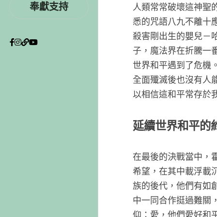
奉獻支持
人類常常
悉的咒語
殺害剛出
子，魔法
世界和平
全面殲滅
以相信這
延續世
在最後的
希望，在
族的後代
中一同合
仰：愛，