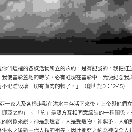
「我與你們並你們這裡的各樣活物所立的永約，是有記
約的記號了。我使雲彩蓋地的時候，必有虹現在雲彩中
的約，水就再不氾濫毀壞一切有血肉的物了。」（創世記9：
9章記載當諾亞一家人及各樣走獸在洪水中存活下來後，
，一般稱為「挪亞之約」 。「約」是雙方互相同意締結
但就神和人的關係來說，神是創造者，人是受造物，神
賜。挪亞是洪水之後新一代人類的祖先，因此挪亞之約