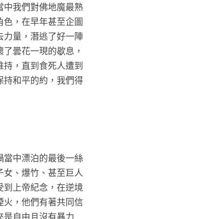
哈利波特小說當中我們對佛地魔最熟
菅人命的反派角色，在早年甚至企圖
魔法，使其失去力量，潛逃了好一陣
魔捲土重來破壞了曇花一現的歇息，
，和平仍難以維持，直到食死人遭到
與受造物永遠保持和平的約，我們得
。
載著人們在災禍當中漂泊的最後一絲
巫師、麻瓜的子女、爆竹、甚至巨人
，但他們依然受到上帝紀念，在逆境
命中最燦爛的煙火，他們有著共同信
，他們希望未來是自由且沒有暴力