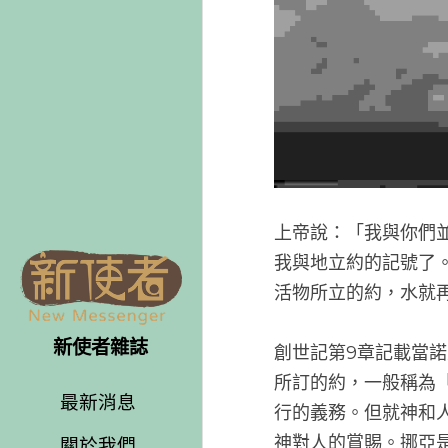
上帝說：
我與地立
活物所立
新使者雜誌
最新消息
創世記第
所訂的約
關於我們
的義務。
雜誌目錄
對人的賞