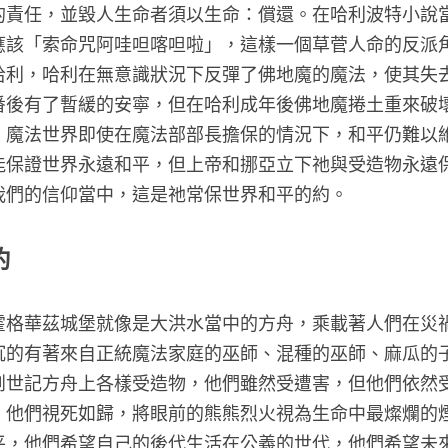
破壞這神聖的責任，並毀人生命者須以生命：償還。在
八九不離十應該「索命咒阿哇呾喀呾啦」，這樣一個草
生的嬰兒－哈利，哈利在無意識狀況下反彈了佛地魔的
界在折騰一番後有了暫緩的安寧，但在哈利成年後佛地
遇到了危機。魔法世界即使在魔法部部長擔保的情況下
後也沒有人能保證世界永遠和平，但上帝和挪亞立下祂
和平常存於我們的信仰當中，這是祂常保世界和平的約
界和平的約
決戰當中，霍格華茲城堡就像是大洪水當中的方舟，乘
其中載浮載沉的有著來自正統魔法家庭的巫師、混種的
，他們有如創世記方舟上各樣受造物，他們雖然受遭害
作挺過難關，他們視死如歸，將眼前的熊熊烈火視為生
他們愛好和平，他們希望自己的後代生活在公義的世代