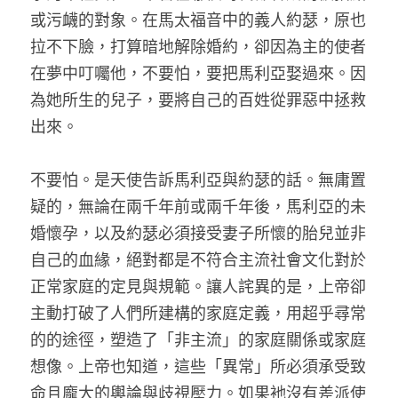
家書
或污衊的對象。在馬太福音中的義人約瑟，原也
拉不下臉，打算暗地解除婚約，卻因為主的使者
在夢中叮囑他，不要怕，要把馬利亞娶過來。因
為她所生的兒子，要將自己的百姓從罪惡中拯救
出來。
不要怕。是天使告訴馬利亞與約瑟的話。無庸置
疑的，無論在兩千年前或兩千年後，馬利亞的未
婚懷孕，以及約瑟必須接受妻子所懷的胎兒並非
自己的血緣，絕對都是不符合主流社會文化對於
正常家庭的定見與規範。讓人詫異的是，上帝卻
主動打破了人們所建構的家庭定義，用超乎尋常
的的途徑，塑造了「非主流」的家庭關係或家庭
想像。上帝也知道，這些「異常」所必須承受致
命且龐大的輿論與歧視壓力。如果衪沒有差派使