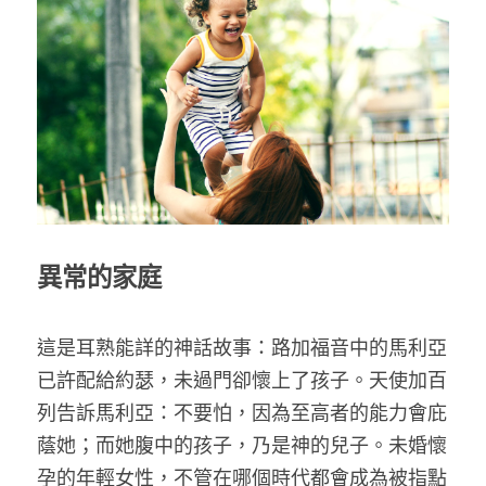
乘著夢想去旅行
成長部落格
奉獻支持
特稿
解惑之窗
母語葡萄園
異常的家庭
神學淺說
信仰生活
這是耳熟能詳的神話故事：路加福音中的馬利亞
已許配給約瑟，未過門卻懷上了孩子。天使加百
好書櫥窗
列告訴馬利亞：不要怕，因為至高者的能力會庇
厝邊頭尾
蔭她；而她腹中的孩子，乃是神的兒子。未婚懷
孕的年輕女性，不管在哪個時代都會成為被指點