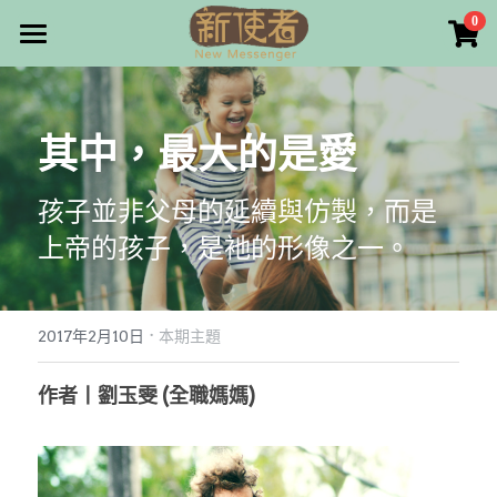
×
0
商品分類
最新消息
所有商品分類
關於我們
其中，最大的是愛
雜誌目錄
孩子並非父母的延續與仿製，而是
雜誌專欄
上帝的孩子，是衪的形像之一。
畫話人生
最新文章
編者的話
·
訂購/奉獻/廣告刊登
寫寫畫畫
2017年2月10日
本期主題
本期主題
漫畫
好站連結
作者丨劉玉雯 (全職媽媽)
大專世界
Facebook
台灣教會人物檔案
搜索