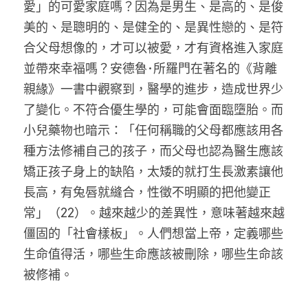
愛」的可愛家庭嗎？因為是男生、是高的、是俊
美的、是聰明的、是健全的、是異性戀的、是符
合父母想像的，才可以被愛，才有資格進入家庭
並帶來幸福嗎？安德魯･所羅門在著名的《背離
親緣》一書中觀察到，醫學的進步，造成世界少
了變化。不符合優生學的，可能會面臨墮胎。而
小兒藥物也暗示：「任何稱職的父母都應該用各
種方法修補自己的孩子，而父母也認為醫生應該
矯正孩子身上的缺陷，太矮的就打生長激素讓他
長高，有兔唇就縫合，性徵不明顯的把他變正
常」（22）。越來越少的差異性，意味著越來越
僵固的「社會樣板」。人們想當上帝，定義哪些
生命值得活，哪些生命應該被刪除，哪些生命該
被修補。