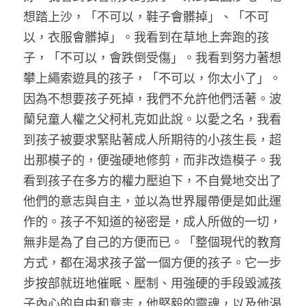
想踏上沙，「不可以，鞋子會髒掉」、「不可
以，衣服會髒掉」。我看到在草地上奔跑的孩
子，「不可以，會跌倒受傷」。我看到努力著想
攀上繩索遊具的孩子，「不可以，你太小了」。
因為不想要孩子死掉，我們不允許他們活著。波
蘭兒童人權之父柯札克如此說。以愛之名，我看
到孩子被要求緊貼著成人所期待的小孩生長，超
出那模子的，便強硬地修剪，而非改造模子。我
看到孩子在多方的權力壓迫下，不自覺地交出了
他們的意志與自主，並以為世界履帶便是如此運
作的。孩子不知道的祕密是，成人所做的一切，
無非是為了自己的方便而已。「整個現代的教育
方式，都在渴求孩子當一個方便的孩子。它一步
步按部就班地催眠、壓制、用強硬的手段毀滅孩
子內心的自由和意志，他堅毅的靈魂，以及他渴