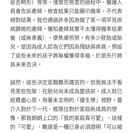
是否畸形）等等。僅管在檢查的過程中，醫護人
員會告訴產婦，檢查結果只能顯示機率，不代表
絕對結果。我也遇過許多因為做了某一項罕見疾
病篩檢的產婦，獲知產婦其實不太懂得機率結果
後（或無意義），便焦慮煎熬。有多少胚胎或胎
兒，是因為成人認為它們因為殘缺與疾病，預設
了這些未來的孩子將無權獲得幸福，於是先行將
其未來否決。
誠然，這些決定是艱難而痛苦的。但我無法不看
見某些危險：在胎兒尚未成為嬰孩前，成人就已
經費盡心思，用著未言明的「優生學」視野，要
介入對於下一代、框限住對於家庭新成員的想
像。那首朗朗上口的「我的家庭真可愛」，這樣
的「可愛」，難道是一種已身必須證明「可以被