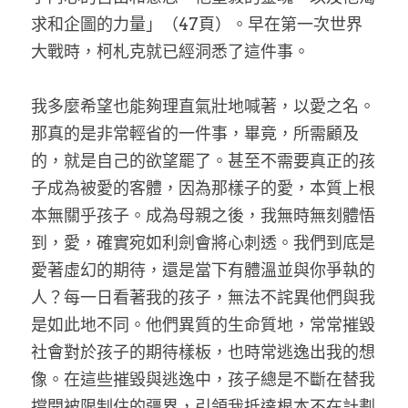
求和企圖的力量」（47頁）。早在第一次世界
大戰時，柯札克就已經洞悉了這件事。
我多麼希望也能夠理直氣壯地喊著，以愛之名。
那真的是非常輕省的一件事，畢竟，所需顧及
的，就是自己的欲望罷了。甚至不需要真正的孩
子成為被愛的客體，因為那樣子的愛，本質上根
本無關乎孩子。成為母親之後，我無時無刻體悟
到，愛，確實宛如利劍會將心刺透。我們到底是
愛著虛幻的期待，還是當下有體溫並與你爭執的
人？每一日看著我的孩子，無法不詫異他們與我
是如此地不同。他們異質的生命質地，常常摧毀
社會對於孩子的期待樣板，也時常逃逸出我的想
像。在這些摧毀與逃逸中，孩子總是不斷在替我
撐開被限制住的疆界，引領我抵達根本不在計劃