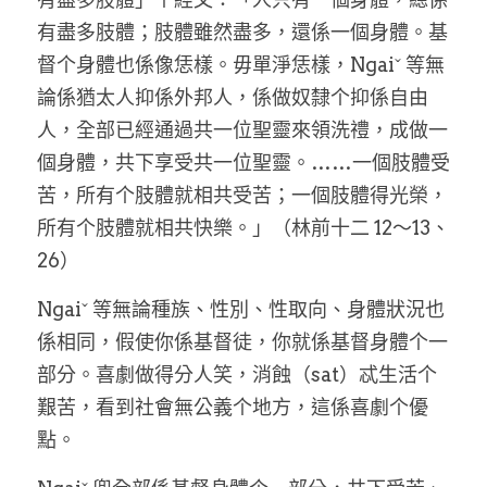
有盡多肢體；肢體雖然盡多，還係一個身體。基
督个身體也係像恁樣。毋單淨恁樣，Ngaiˇ 等無
論係猶太人抑係外邦人，係做奴隸个抑係自由
人，全部已經通過共一位聖靈來領洗禮，成做一
個身體，共下享受共一位聖靈。……一個肢體受
苦，所有个肢體就相共受苦；一個肢體得光榮，
所有个肢體就相共快樂。」（林前十二 12～13、
26）
Ngaiˇ 等無論種族、性別、性取向、身體狀況也
係相同，假使你係基督徒，你就係基督身體个一
部分。喜劇做得分人笑，消蝕（sat）忒生活个
艱苦，看到社會無公義个地方，這係喜劇个優
點。