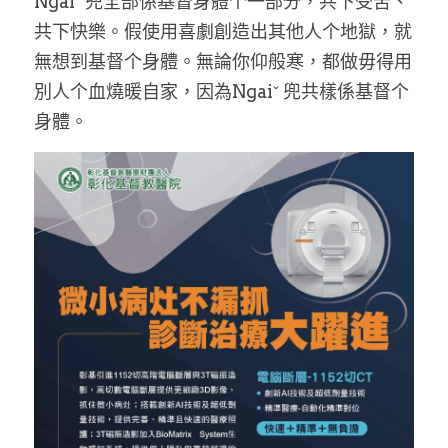
Ngaiˇ 兜全部係基督身體个一部分，共下受苦、
共下快樂。假使用喜劇創造出其他人个地獄，就
無想到基督个身體。無論你仰般寒，都做毋得用
別人个血燒暖自家，因為Ngaiˇ 兜共樣係基督个
身體。