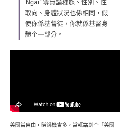
Ngaiˇ 等無論種族、性別、性
乘著夢想去旅行
取向、身體狀況也係相同，假
使你係基督徒，你就係基督身
成長部落格
奉獻支持
體个一部分。
特稿
解惑之窗
母語葡萄園
神學淺說
信仰生活
好書櫥窗
厝邊頭尾
美國當自由，賺錢機會多，當輒講到个「美國