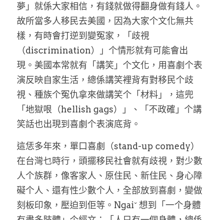
家書
夢」就係大家相信，有錢就做得翻身做有錢人。
故所當多人移民去美國，因為大家个文化無共
樣，有時會打逆到變冤家，「歧視
（discrimination）」个情形就有可能會出
現。美國本常就有「講笑」个文化，用喜劇个表
演反映自家生活，總係講笑裡背有對移民个歧
視、種族个冤仇拿來做講笑个「材料」，這兜
「地獄哏（hellish gags）」、「不政確」个講
笑話也出現到喜劇个表演底背。
這恁多年來，單口喜劇（stand-up comedy）
在台灣乜時行，頭擺移民社會就有歧視，對少數
人个族群，像客家人、原住民、新住民、身心障
礙个人、還有性少數个人，全部放到喜劇，變做
刻板印象，壓迫到佢等。Ngaiˇ 想到「一个身體
有盡多肢體」个經文：「人只有一個身體，總係