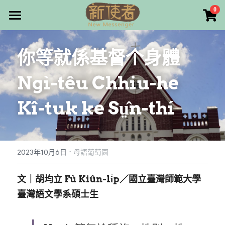
×
0
商品分類
最新消息
你等就係基督个身體
所有商品分類
關於我們
Ngì-têu Chhiu-he 
雜誌目錄
Kî-tuk ke Sṳ̂n-thí
雜誌專欄
畫話人生
最新文章
編者的話
·
訂購/奉獻/廣告刊登
寫寫畫畫
2023年10月6日
母語葡萄園
本期主題
漫畫
好站連結
文｜胡均立 Fù Kiûn-li̍p／國立臺灣師範大學
臺灣語文學系碩士生
大專世界
Facebook
台灣教會人物檔案
搜索