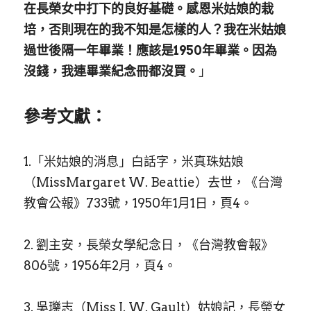
在長榮女中打下的良好基礎。感恩米姑娘的栽
培，否則現在的我不知是怎樣的人？我在米姑娘
過世後隔一年畢業！應該是1950年畢業。因為
沒錢，我連畢業紀念冊都沒買。
」
參考文獻：
1.
「米姑娘的消息」白話字，米真珠姑娘
（MissMargaret W. Beattie）去世，《台灣
教會公報》733號，1950年1月1日，頁4。
2.
劉主安，長榮女學紀念日，《台灣教會報》
806號，1956年2月，頁4。
3.
吳瓅志（Miss J. W. Gault）姑娘記，長榮女