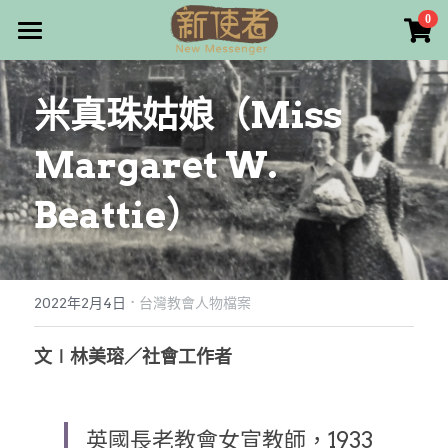
×
0
商品分類
最新消息
米真珠姑娘（Miss 
所有商品分類
關於我們
Margaret W. 
雜誌目錄
Beattie）
雜誌專欄
畫話人生
最新文章
編者的話
·
訂購/奉獻/廣告刊登
寫寫畫畫
2022年2月4日
台灣教會人物檔案
本期主題
漫畫
好站連結
文∣林美瑢／社會工作者
大專世界
Facebook
英國長老教會女宣教師，1933
台灣教會人物檔案
搜索