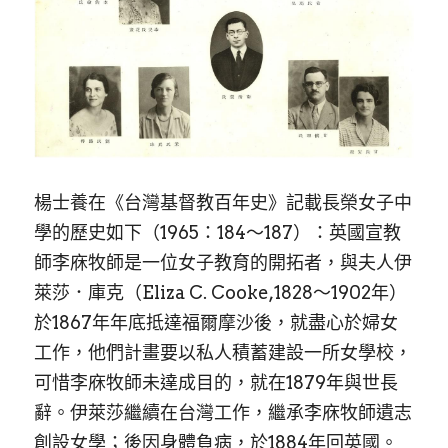
楊士養在《台灣基督教百年史》記載長榮女子中
學的歷史如下（1965：184～187）：英國宣教
師李庥牧師是一位女子教育的開拓者，與夫人伊
萊莎．庫克（Eliza C. Cooke,1828～1902年）
於1867年年底抵達福爾摩沙後，就盡心於婦女
工作，他們計畫要以私人積蓄建設一所女學校，
可惜李庥牧師未達成目的，就在1879年與世長
辭。伊萊莎繼續在台灣工作，繼承李庥牧師遺志
創設女學；後因身體負病，於1884年回英國。