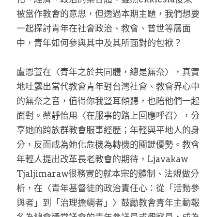
被當作教會的意思，但透過本期主題，我們想要
乘著夢想去旅行
一起探討青年在社會政治、教會、普世等層面
成長部落格
中，青年如何參與其中及其所面對的包袱？
奉獻支持
特稿
盧恩萱在〈青年之於共同體，總是無奈〉，真實
解惑之窗
地吐露出當代教會青年對台灣社會、教會界心中
的無奈之音，值得你我豎耳傾聽，也陪他們一起
母語葡萄園
面對。蔡靜怡用〈在服事的路上回應呼召〉，分
神學淺說
享她的跨族群教會服事經歷；年輕與平地人的身
分，反而成為她化危機為轉機的關鍵優勢。教會
信仰生活
年輕人提出改革長老教會的期待，Ljavakaw 
Tjaljimaraw很務實的就本宗的體制、法規做分
好書櫥窗
析，在〈青年基督徒的政治責任心：從「活動參
厝邊頭尾
與者」到「治理擔綱者」〉鼓勵教會青年主動報