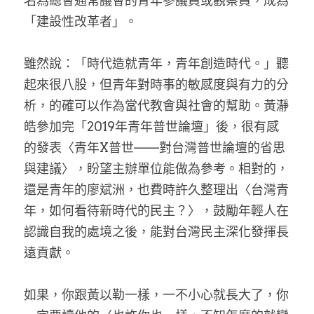
名為總會通常議會的青年參議員或觀察員，成為
家書
「建設性改革者」。
雖然說：「時代造就青年，青年創造時代。」聽
起來很八股，但青年對時事的敏感度與有力的分
析，的確可以作為當代教會與社會的幫助。黃瀞
皓參加完「2019年青年普世論壇」後，很有感
的發表〈青年X普世——對台灣普世論壇的省思
與建議〉，盼望主辦單位能做為參考。相對的，
還是青年的廖斌洲，也費時許久整理出〈台灣青
年，如何看待新時代的民主？〉，鼓勵年輕人在
認識自我的處境之後，能對台灣民主深化發揮長
遠貢獻。
如果，你跟黃以勒一樣，一不小心就長大了，你