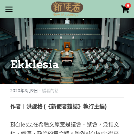
×
0
商品分類
最新消息
所有商品分類
關於我們
雜誌目錄
Ekklesia
雜誌專欄
畫話人生
最新文章
編者的話
·
訂購/奉獻/廣告刊登
寫寫畫畫
2020年3月9日
編者的話
本期主題
漫畫
好站連結
作者︱洪旋格 (《新使者雜誌》執行主編)
大專世界
Facebook
Ekklesia在希臘文原意是議會、聚會，泛指文
台灣教會人物檔案
搜索
化、經濟、政治的集合體。雖然ekklesia後來