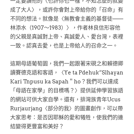
一定要讀他的〈也許你也一樣，不知怎麼的就變
成了大人〉，或許你會對上帝給你的「召命」有
不同的想法。就像是〈無教會主義的基督徒——
林添水（1907～1983）〉，作者林良信形容他
的父親是真誠對上帝、真誠愛人、愛台灣，表裡
一致。認真去愛，也是上帝給人的召命之一。
這期母語葡萄園，我們一起跟著宋硯之和賴德卿
讀賽德克語和客語，〈Ye ta Pdehuk“Slhayan 
Kari Tnpusu ka Sapah＂ho？我們可以達成
「母語在家學」的目標嗎？〉提供延伸學習族語
的網站可供大家自學。還有，排灣族青年Ucus 
Rurjaurjang〈部分的我〉的圖畫創作，可以帶
大家思考：是否因耶穌的愛和犧牲，使我們的連
結變得更豐富和美好？