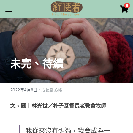
×
0
商品分類
最新消息
所有商品分類
關於我們
雜誌目錄
未完、待續
雜誌專欄
畫話人生
最新文章
編者的話
·
訂購/奉獻/廣告刊登
寫寫畫畫
2022年4月8日
成長部落格
本期主題
漫畫
好站連結
文、圖｜林光世／朴子基督長老教會牧師
大專世界
Facebook
我從來沒有想過，我會成為一
台灣教會人物檔案
搜索