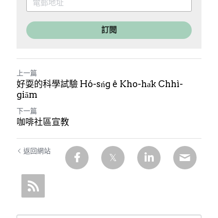
訂閱
上一篇
好耍的科學試驗 Hó-sńg ê Kho-ha̍k Chhì-
giām
下一篇
咖啡社區宣教
返回網站