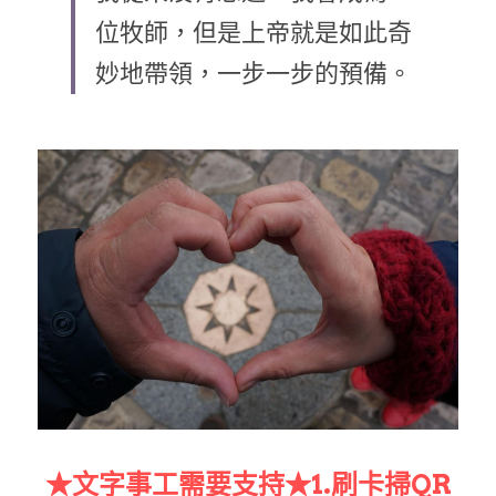
位牧師，但是上帝就是如此奇
乘著夢想去旅行
妙地帶領，一步一步的預備。
成長部落格
奉獻支持
特稿
解惑之窗
母語葡萄園
神學淺說
信仰生活
好書櫥窗
厝邊頭尾
★文字事工需要支持★1.刷卡掃QR