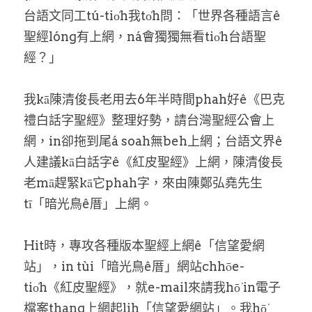
家書
台語文同工tú-tio̍h我to̍h問：「世界各種語言ê
聖經lóng有上網，ná會獨獨無看tio̍h台語聖
經？」
我kā陳清俊長老用去6年半時間phah好ê《巴克
禮白話字聖經》整理好勢，請台灣聖經公會上
網，in卻拖到尾á soah無beh上網；台語文界ê
人建議kā白話字ê《紅皮聖經》上網，陳清俊長
老mā趕緊kā它phah字，來由陳鄭弘堯先生
tī「暗光鳥ê厝」上網。
Hit時，專攻各種版本聖經上網ê「信望愛網
站」，in tùi「暗光鳥ê厝」網站chhōe-
tio̍h《紅皮聖經》，就e-mail來請我hō͘ in電子
檔案thang上網起lih「信望愛網站」。我hō͘ 