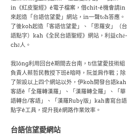
in《紅皮聖經》ê電子檔案，借chit-ê機會請in
來起造「台語信望愛」網站，in一聲to̍h答應。
了後koh起造「客語信望愛」、「思羅安」（台
語點字）kah《全民台語聖經》網站，利益chē-
chē人。
我lóng利用回台ê期間去台南，tī信望愛技術組
負責人蔡哲民教授下班ê暗時，阮並肩作戰；除
了架設以上四个網站以外，伊koh開發台語kah
客語ê「全羅轉漢羅」、「漢羅轉全羅」、「華
語轉台/客語」、「漢羅Ruby版」kah書寫台語
點字ê工具，提升我ê網路作業效率。
台語信望愛網站