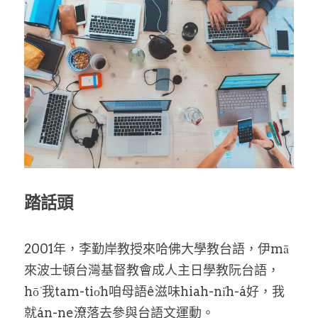
乘著夢想去旅行
成長部落格
奉獻支持
特稿
解惑之窗
母語葡萄園
神學淺說
踏話頭
信仰生活
2001年，李勤岸教授來哈佛大學教台語，伊mā
好書櫥窗
來波士頓台灣基督教會成人主日學教阮台語，
厝邊頭尾
hō͘ 我tam-tio̍h咱母語ê滋味hiah-ni̍h-á好，我
就án-ne潦落去參與台語文運動。