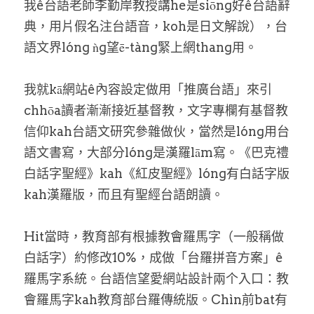
我ê台語老師李勤岸教授講he是siōng好ê台語辭
典，用片假名注台語音，koh是日文解說），台
語文界lóng ǹg望ē-tàng緊上網thang用。
我就kā網站ê內容設定做用「推廣台語」來引
chhōa讀者漸漸接近基督教，文字專欄有基督教
信仰kah台語文研究參雜做伙，當然是lóng用台
語文書寫，大部分lóng是漢羅lām寫。《巴克禮
白話字聖經》kah《紅皮聖經》lóng有白話字版
kah漢羅版，而且有聖經台語朗讀。
Hit當時，教育部有根據教會羅馬字（一般稱做
白話字）約修改10%，成做「台羅拼音方案」ê
羅馬字系統。台語信望愛網站設計兩个入口：教
會羅馬字kah教育部台羅傳統版。Chìn前bat有