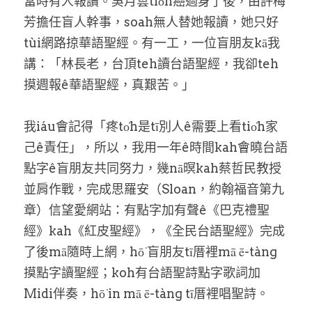
當時有人報讀。吳月雲tio̍h癌過身了後，由許梅
芳擔任盲人幹事，soah無人替她報讀，她只好
tùi網路掠華語聖經。有一工，一位盲朋友kā我
講：「林長老，台頂teh讀台語聖經，我卻teh
摸週報ê華語聖經，真艱苦。」
我iáu會記得「疼to̍h是tī別人ê需要上看tio̍h家
己ê責任」，所以，我用一年ê時間kah會曉台語
點字ê盲朋友共同努力，幾nā暝kah蔡哲民教授
並肩作戰，完成思羅安（Sloan，約翰福音第九
章）信望愛網站：有點字加有聲ê《巴克禮聖
經》kah《紅皮聖經》，《全民台語聖經》完成
了後mā隨時上網，hō͘ 盲朋友tī厝裡mā ē-tàng
摸點字讀聖經；koh有台語聖詩點字歌詞加
Midi伴奏，hō͘ in mā ē-tàng tī厝裡唱聖詩。