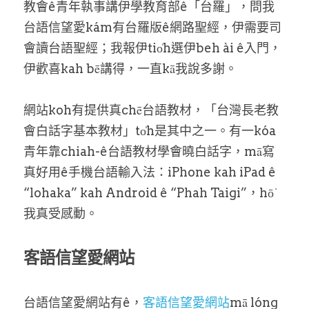
教會ê青年執事講伊學教育部ê「台羅」，問我
台語信望愛kám有台羅版ê網路聖經，伊需要司
會讀台語聖經；我報伊tio̍h選伊beh ài ê入門，
伊歡喜kah bē講得，一直kā我說多謝。
網站koh有提供真chē台語教材，「台灣長老教
會白話字基本教材」to̍h是其中之一。有一kóa
青年靠chiah-ê台語教材學會曉白話字，mā寫
真好用ê手機台語輸入法：iPhone kah iPad ê 
“lohaka” kah Android ê “Phah Taigi”，hō͘ 
我真受感動。
客語信望愛網站
台語信望愛網站有ê，
客語信望愛網站
mā lóng