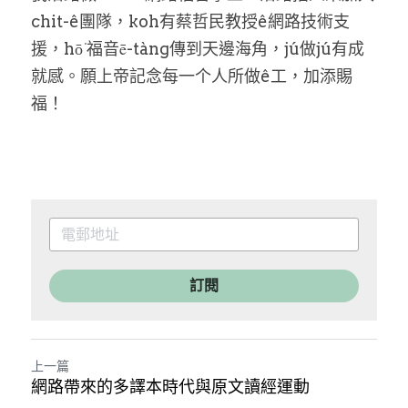
chit-ê團隊，koh有蔡哲民教授ê網路技術支
援，hō͘ 福音ē-tàng傳到天邊海角，jú做jú有成
就感。願上帝記念每一个人所做ê工，加添賜
福！
訂閱
上一篇
網路帶來的多譯本時代與原文讀經運動