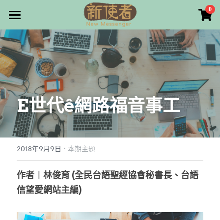
×
0
商品分類
最新消息
所有商品分類
關於我們
雜誌目錄
E世代ê網路福音事工​
雜誌專欄
畫話人生
最新文章
編者的話
·
訂購/奉獻/廣告刊登
寫寫畫畫
2018年9月9日
本期主題
本期主題
漫畫
好站連結
作者︱林俊育 (全民台語聖經協會秘書長、台語
信望愛網站主編)
大專世界
Facebook
台灣教會人物檔案
搜索