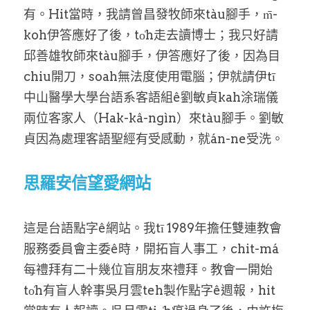
有。Hit當時，我請曾昌發牧師來tàu腳手，m̄-
koh伊答應好了後，to̍h走去讀博士；我只好請
邱善雄牧師來tàu腳手，伊答應好了後，因為目
chiu開刀，soah無法度使用電腦；伊就請伊tī
中山醫學大學台語系客語組ê劉敏貞kah涂瑞儀
兩位客家人（Hak-kâ-ngìn）來tàu腳手。劉敏
貞因為處理客語聖經有受感動，就án-ne受洗。
思羅安信望愛網站
這是台語點字ê網站。我tī 1989年擔任雙連教會
服務委員會主委ê時，開拓盲人事工，chit-má
每禮拜有二十幾位盲朋友來禮拜。教會一開始
to̍h有盲人幹事吳月雲teh製作點字ê週報，hit