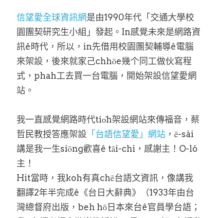
信望愛全球資訊網
是由1990年代「交通大學校
園團契研究生小組」發起。In感覺未來是網路資
訊ê時代，所以，in先借用校園團契輔導ê電腦
來架設，後來就家己chhōe幾个同工做伙寫程
式，phah工去買一台電腦，開始架設信望愛網
站。
我一直感覺網路時代tio̍h架設網站來傳福音，蔡
哲民教授答應架設
「台語信望愛」網站
，ē-sái
講是我一生siōng歡喜ê tāi-chì，感謝主！O-ló
主！
Hit當時，我koh有真chē台語文資訊，像講我
翻譯2年半完成ê《台日大辭典》（1933年由台
灣總督府出版，beh hō͘日本來台ê官員學台語；