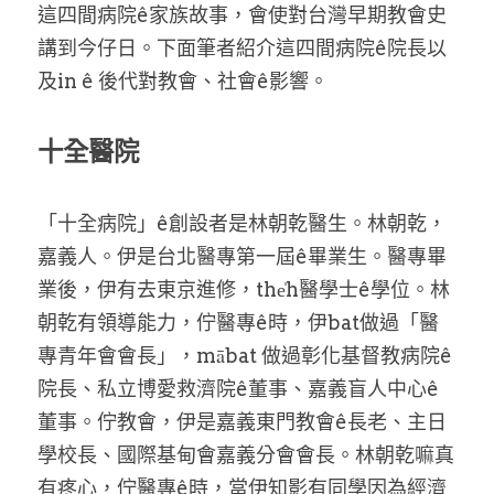
家書
這四間病院ê家族故事，會使對台灣早期教會史
講到今仔日。下面筆者紹介這四間病院ê院長以
及in ê 後代對教會、社會ê影響。
十全醫院
「十全病院」ê創設者是林朝乾醫生。林朝乾，
嘉義人。伊是台北醫專第一屆ê畢業生。醫專畢
業後，伊有去東京進修，the̍h醫學士ê學位。林
朝乾有領導能力，佇醫專ê時，伊bat做過「醫
專青年會會長」，mābat 做過彰化基督教病院ê
院長、私立博愛救濟院ê董事、嘉義盲人中心ê
董事。佇教會，伊是嘉義東門教會ê長老、主日
學校長、國際基甸會嘉義分會會長。林朝乾嘛真
有疼心，佇醫專ê時，當伊知影有同學因為經濟