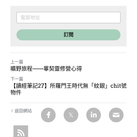
訂閱
上一篇
曠野旅程——畢契靈修營心得
下一篇
【讀經筆記27】所羅門王時代無「紋銀」chit號
物件
返回網站