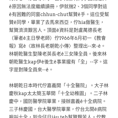
ê原因無法度繼續讀冊，伊就揣2、3個同學對這
ê有困難的同窗chhun-chut幫贊ê手。這位受幫
贊ê同學，畢業了去馬來西亞，佇hia做醫生，
幫贊濟濟艱苦人。頂面ê資料是對盧萬德長老
（筆者ê主日學老師）佇1966年6月初一《教會
報》寫ê〈故林長老朝乾小傳〉整理出--來-ê。
林朝乾醫生娶陳老英長老ê三女陳全員。後來林
朝乾醫生kap伊ê後生ê事業攏有「全」--字。這
字是對陳全員來--ê。
林朝乾日本時代佇嘉義開「十全醫院」。大子林
慶秋kap太太簡玉華開「十全幼稚園」。二子林
慶中，國防醫學院畢業，接辦嘉義ê十全病院。
三子林慶國，台大醫學院畢業，佇台北開ê病院
嘛叫十全，到今仔日iáu teh幫贊艱苦人。佇教