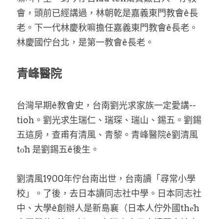
會，頭前已經講過，林朝乾是嘉義東門教會ê長
老。下一代林慶秋嘛擔任嘉義東門教會ê長老。
林慶國佇台北，是第一教會ê長老。
青峰醫院
台灣早期ê教會史，台南劉光求家族一定愛講--
tioh。劉光求生瑞仁、瑞琛、瑞山、錫五。劉錫
五這房，查甫有清風、青黎。青峰醫院ê劉清風
to̍h 是劉錫五ê後生。
劉清風1900年佇台南出世，台南讀「尋常小學
校」。了後，去日本讀同志社中學。日本同志社
中、大學ê創辦人是新島襄（日本人佇外國the̍h