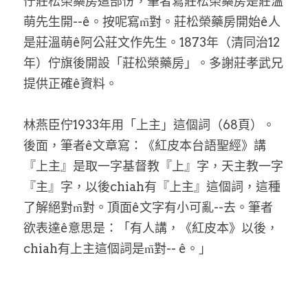
佇莊松榮藥房這部份，筆者寫莊松榮藥房是莊溫
萌先生開--ê。按呢寫m̄對。莊松榮藥房開始ê人
是莊溫萌ê阿公莊文作先生。1873年（清同治12
年）佇旗後開設「莊松榮藥房」。多謝莊孝武兄
提供正確ê資料。
林燕臣佇1933年用「上主」這個詞（68頁）。
後面，筆者ê文章寫：《紅皮本台語聖經》講
『上主』是取一字基督教『上』字，天主教一字
『主』字，以後chiah有『上主』這個詞，這種
了解絕對m̄對。頂面ê文字有小可亂--去。筆者
欲表達ê意思是：「有人講，《紅皮本》以後，
chiah有上主這個詞是m̄對-- ê。」