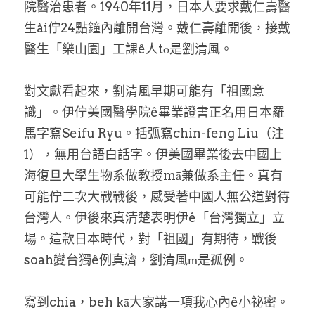
院醫治患者。1940年11月，日本人要求戴仁壽醫
生ài佇24點鐘內離開台灣。戴仁壽離開後，接戴
醫生「樂山園」工課ê人tō是劉清風。
對文獻看起來，劉清風早期可能有「祖國意
識」。伊佇美國醫學院ê畢業證書正名用日本羅
馬字寫Seifu Ryu。括弧寫chin-feng Liu（注
1），無用台語白話字。伊美國畢業後去中國上
海復旦大學生物系做教授mā兼做系主任。真有
可能佇二次大戰戰後，感受著中國人無公道對待
台灣人。伊後來真清楚表明伊ê「台灣獨立」立
場。這款日本時代，對「祖國」有期待，戰後
soah變台獨ê例真濟，劉清風m̄是孤例。
寫到chia，beh kā大家講一項我心內ê小祕密。