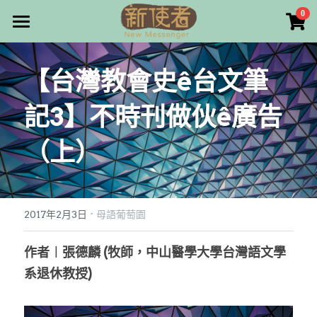
×
0
商品分類
最新消息
【台灣教會史ê台文筆
所有商品分類
關於我們
記3】不時刊做伙ê廣告
雜誌目錄
（上）
雜誌專欄
畫話人生
最新文章
編者的話
·
訂購/奉獻/廣告刊登
寫寫畫畫
2017年2月3日
母語葡萄園
本期主題
漫畫
好站連結
作者︱張德麟 (牧師，中山醫學大學台灣語文學
系退休教授)
大專世界
Facebook
台灣教會人物檔案
搜索