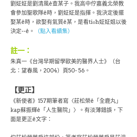
劉姃姃是劉清風ê查某子。我高中佇嘉義北榮教
會參加聖歌隊ê時，劉姃姃是指揮。我決定後擺
娶某ê時，欲娶有氣質ê某，是看tio̍h姃姃姐以後
決定--ê。
（點入看續集）
註一：
朱真一《台灣早期留學歐美的醫界人士》（台
北：望春風，2004）頁50- 56。
【更正】
《新使者》157期筆者寫〈莊松榮ê「全鹿丸」
kap蘇振輝ê「人生醫院」〉。有淡薄錯誤，下
面是更正ê文字：