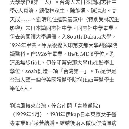
大學學位ê第一人）。台灣人去日本讀同志社中
學ê人真濟，親像林茂生、陳能通、陳清忠、高
天成……。劉清風住這款氣氛中（特別受林茂生
影響）去日本讀同志社中學。同志社中學畢業，
伊去美國讀大學讀冊，入South Dakata大學，
1924年畢業。畢業後擱入印第安那大學ê醫學院
讀醫科。佇1926年畢業，the̍h MD ê學位。劉
清風無想tioh，伊佇印第安那大學the̍h醫學士
學位，soah創造一項「台灣第一」。Tō是伊是
台灣人頭一個佇美國讀醫學院擱the̍h著醫學士
學位ê人。
劉清風轉來台灣，佇台南開「青峰醫院」
（1929年6月）。1931年伊kap日本東京女子醫
專畢業ê莊采芳結婚。結婚後兩人做伙佇清風病