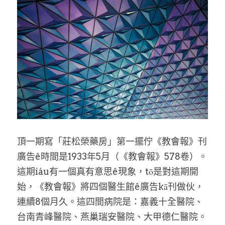
乘著夢想去旅行
成長部落格
奉獻支持
特稿
解惑之窗
母語葡萄園
神學淺說
頂一期寫「莊松榮藥房」第一擺佇《教會報》刊
廣告ê時間是1933年5月（《教會報》578卷）。
信仰生活
這期iáu有一個真有意思ê現象，tō是對這期開
好書櫥窗
始，《教會報》將四個醫生館ê廣告kā刊做伙，
連續8個月久。這四間病院是：嘉義十全醫院、
厝邊頭尾
台南青峰醫院、燕巢瑞安醫院、大甲德仁醫院。