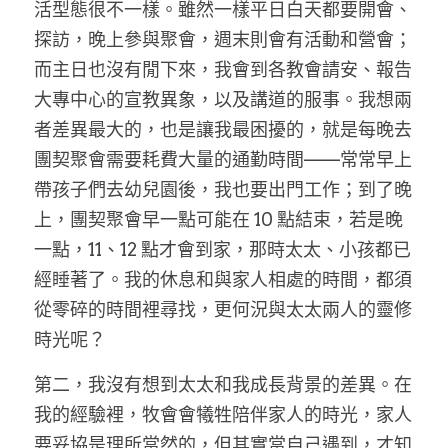
活型態很不一樣。雖然一樣平日白天都要開會、
探訪，晚上參與聚會，週末則會有活動和營會；
而主日也沒有閒下來，我會到各教會請安、報告
大專中心的宣教異象，以及講道的服事。我想兩
者差異最大的，也是讓我最困擾的，就是每晚去
團契聚會需要耗費大量的通勤時間——常常早上
帶孩子們去幼兒園後，我也要出門工作；到了晚
上，團契聚會早一點可能在 10 點結束，若是晚
一點，11、12 點才會到家，那時太太、小孩都已
經睡著了。我的休息和與家人相處的時間，都須
從零碎的時間裡尋找，更何況與太太兩人的靈修
時光呢？
第二，我沒有想到太太和我成長背景的差異。在
我的經驗裡，牧會會犧牲陪伴家人的時光，家人
要妥協是理所當然的，但其實當自己遇到，才知