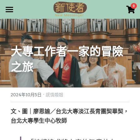
×
0
商品分類
最新消息
所有商品分類
關於我們
大專工作者一家的冒險
雜誌目錄
之旅
雜誌專欄
畫話人生
最新文章
編者的話
·
訂購/奉獻/廣告刊登
寫寫畫畫
2024年10月5日
感情婚姻
本期主題
漫畫
好站連結
文、圖｜廖恩諭／台北大專淡江長青團契畢契，
台北大專學生中心牧師
大專世界
Facebook
台灣教會人物檔案
搜索