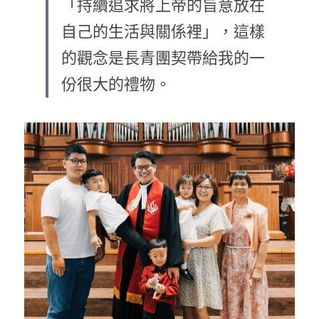
「持續追求將上帝的旨意放在
乘著夢想去旅行
自己的生活與關係裡」，這樣
的觀念是長青團契帶給我的一
成長部落格
奉獻支持
份很大的禮物。
特稿
解惑之窗
母語葡萄園
神學淺說
信仰生活
好書櫥窗
厝邊頭尾