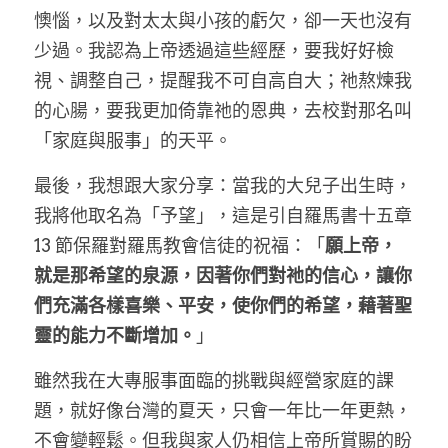
懊惱，以及對太太與小孩的虧欠，卻一天也沒有
少過。我認為上帝透過這些經歷，要我好好檢
視、調整自己，提醒我不可自高自大；祂熬煉我
的心腸，要我更加倚靠祂的恩典，去校對那名叫
「家庭與服事」的天平。
最後，我想跟大家分享：當我的大兒子出生時，
我將他取名為「予望」，這是引自羅馬書十五章 
13 節保羅對羅馬教會信徒的祝福：「
願上帝，
就是那希望的泉源，因著你們對祂的信心，讓你
們充滿各樣喜樂、平安，使你們的希望，藉著聖
靈的能力不斷增加。
」
雖然我在大專服事面臨的挑戰與經營家庭的課
題，就好像台灣的夏天，只會一年比一年更熱，
不會變輕鬆。但我與家人仍相信上帝所賞賜的盼