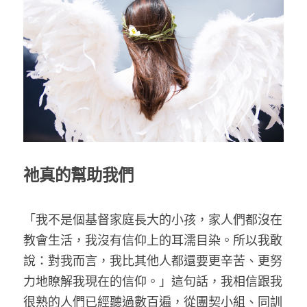
乘著夢想去旅行
成長部落格
奉獻支持
特稿
解惑之窗
母語葡萄園
祂真的幫助我們
神學淺說
信仰生活
「我不是個基督家庭長大的小孩，家人們都沒在
教會生活，我沒有信仰上的耳濡目染。所以我敢
好書櫥窗
說：對我而言，我比其他人都還要更辛苦、更努
厝邊頭尾
力地瞭解我現在的信仰。」這句話，我相信跟我
很熟的人們已經聽過數百遍，從團契小組、同訓