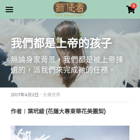
×
0
商品分類
最新消息
所有商品分類
關於我們
我們都是上帝的孩子
雜誌目錄
無論身家背景，我們都是被上帝揀
雜誌專欄
選的，派我們來完成祂的任務。
畫話人生
最新文章
編者的話
·
訂購/奉獻/廣告刊登
寫寫畫畫
2017年4月2日
大專世界
本期主題
漫畫
好站連結
作者︱葉玳綾 (花蓮大專東華花美團契)
大專世界
Facebook
台灣教會人物檔案
搜索