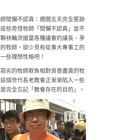
牧師閒懶不認真：週間五天完全匿跡
說這些奇怪牧師「閒懶不認真」並不
，聯袂輪流搶當各種議會的議長、爭
會的牧師，卻少見有從事大專事工的
持一些理想性格吧！
權惡劣的牧師欺負相對良善盡責的牧
為這個世代長老教會正漸漸陷入一些
次是完全忘記「教會存在的目的」。