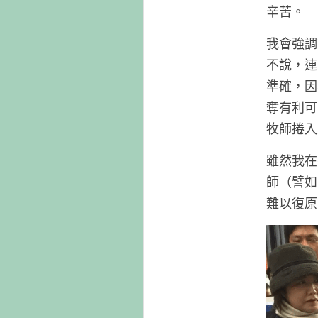
辛苦。
我會強調
不說，連
準確，因
奪有利可
牧師捲入
雖然我在
師（譬如
難以復原