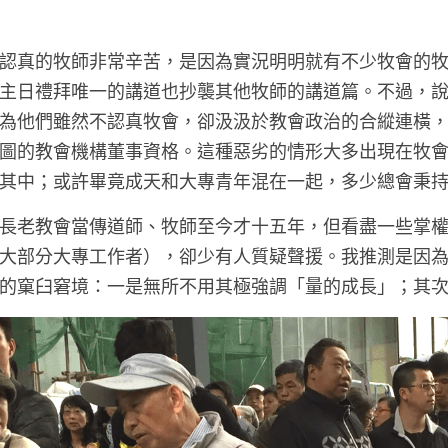
認真的牧師非常辛苦，是因為實況明明就有不少牧會的
主日禮拜唯一的講道也抄襲其他牧師的講道篇。不過，
為他們雖然不認真牧會，卻汲汲於教會政治的合縱連橫
圖的教會機構董事資格。這種惡劣的情形大多出現在牧
其中；或許畢竟成天和大專青年混在一起，多少總會秉
長老教會當傳道師、牧師至今才十五年，但看盡一些掌
大部分大專工作者），卻少有人質疑聲援。我推測是因
的窠臼窘境：一是無所不用其極強調「量的成長」；其