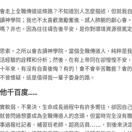
會走上全職傳道這條路？不知道別人怎麼描述，但就我
讀神學院；我也不太喜歡激勵奮進、感人肺腑的獻心會
嗎？非也。因為往往禱告後平安，是你對環境資源很篤
思索，之所以會去讀神學院，當個全職傳道人，純粹是
活經驗的詮釋和分析；然後，在有上帝同在卻惶惶不安
十年來，有沒有自責後悔？有的！會不會辛苦難捱？會
不曾懷疑，這是值得我一輩子委身的路。
他千百度……
實軟弱、不果決，生命成長過程中有許多嚮往，卻因自
就曾閃過想要成為全職傳道人的念頭，但當時完全沒有
事過報社記者、補習班老師、超商店員……，到後來決