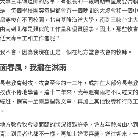
大專三年傳道師的服事，有很長的一段時期每星期要帶
是：每個學校團契每週都會有一個晚間的大聚會和一個
都穿梭在不同校園，北自基隆海洋大學，南到三峽台北
由南到北都是類似的工作量和優質服事。因此，那些牧
低大專事工和工作者呢？
我不會，因為我現在正是一個在地方堂會牧會的牧師。
面春風，我攏在淋雨
長老教會封牧、牧會至今約十二年，或許在大部分長老
孜孜不倦地學習。這十二年來，我每週有兩場不同經文
經班、撰寫一至兩篇週報文章，再加上其他牧養和行政
。
地方教會牧會要面臨的狀況複雜許多，會友年齡層由小
青壯到長者也都不一樣，再加上婚喪喜慶、送往迎來，