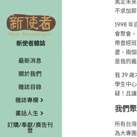
篤定未來
不求加薪
1998
會聚會，
帶查經班
新使者雜誌
婆、兩個
最新消息
是我的義
關於我們
我 39
學生中心
雜誌目錄
疑！且讓
雜誌專欄
我們聚
畫話人生
所有台灣
訂購/奉獻/廣告刊
登
為大專團