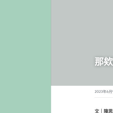
那欸
2023年6月
文｜陳思