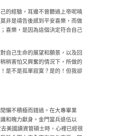
自己的經驗，耳邊不曾聽過上帝呢喃
。莫非是禱告後感到平安喜樂，而做
定；喜樂，是因為這個決定符合自己
我對自己生命的展望和願景，以及回
，稍稍害怕又興奮的情況下，所做的
的！是不是孤單寂寞？是的！但我卻
己閒懶不積極而錯過。在大專畢業
膽識和魄力獻身。金門當兵退伍以
定去美國讀資管碩士時，心裡已經很