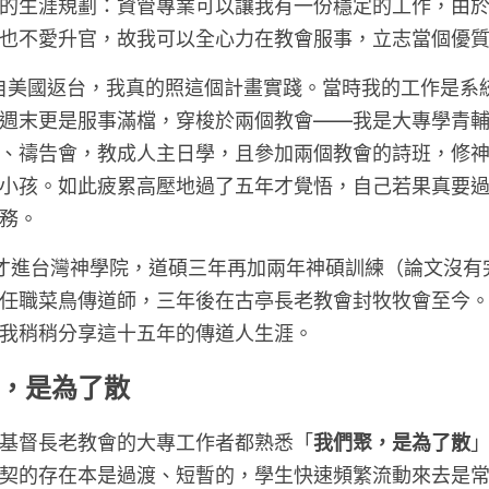
的生涯規劃：資管專業可以讓我有一份穩定的工作，由
也不愛升官，故我可以全心力在教會服事，立志當個優
 年自美國返台，我真的照這個計畫實踐。當時我的工作是
週末更是服事滿檔，穿梭於兩個教會——我是大專學青
、禱告會，教成人主日學，且參加兩個教會的詩班，修
小孩。如此疲累高壓地過了五年才覺悟，自己若果真要
務。
 歲才進台灣神學院，道碩三年再加兩年神碩訓練（論文沒
任職菜鳥傳道師，三年後在古亭長老教會封牧牧會至今
我稍稍分享這十五年的傳道人生涯。
，是為了散
基督長老教會的大專工作者都熟悉「
我們聚，是為了散
契的存在本是過渡、短暫的，學生快速頻繁流動來去是