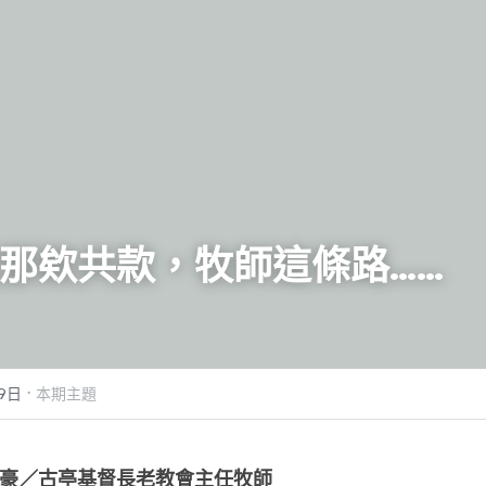
那欸共款，牧師這條路……
·
9日
本期主題
豪／古亭基督長老教會主任牧師