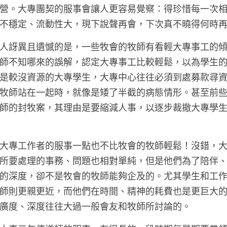
營。大專團契的服事會讓人更容易覺察：得珍惜每一次
不穩定、流動性大，現下說聲再會，下次真不曉得何時
人訝異且遺憾的是，一些牧會的牧師有看輕大專事工的
師不知哪來的誤解，認定大專事工比較輕鬆，以為學生
是較沒資源的大專學生，大專中心往往必須到處募款尋
牧師站在一起時，就像是矮了半截的病態情形。甚至前
師的封牧案，其理由是要縮減人事，以逐步裁撤大專學
大專工作者的服事一點也不比牧會的牧師輕鬆！沒錯，
所要處理的事務、問題也相對單純，但是他們為了陪伴
的深度，卻不是牧會的牧師能夠企及的。尤其學生和工
師則更親更近，而他們在時間、精神的耗費也是更巨大
廣度、深度往往大過一般會友和牧師所討論的。