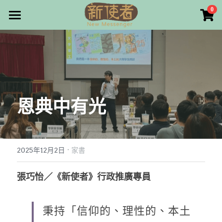
×
0
商品分類
最新消息
所有商品分類
關於我們
雜誌目錄
恩典中有光
雜誌專欄
畫話人生
最新文章
編者的話
·
訂購/奉獻/廣告刊登
寫寫畫畫
2025年12月2日
家書
本期主題
漫畫
好站連結
張巧怡／《新使者》行政推廣專員
大專世界
Facebook
秉持「信仰的、理性的、本土
台灣教會人物檔案
搜索