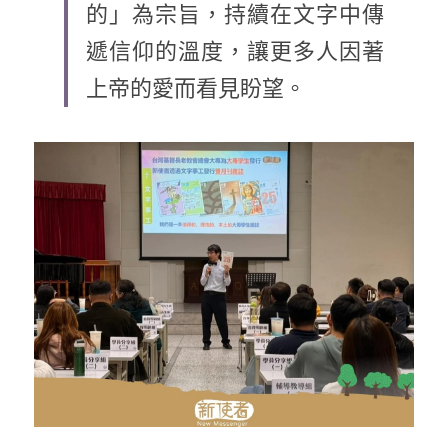
的」為宗旨，持續在文字中傳
乘著夢想去旅行
遞信仰的溫度，讓更多人因著
成長部落格
上帝的愛而看見盼望。
奉獻支持
特稿
解惑之窗
母語葡萄園
神學淺說
信仰生活
好書櫥窗
厝邊頭尾