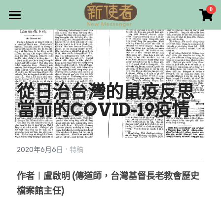
×
0
商品分類
最新消息
所有商品分類
關於我們
雜誌目錄
從日治台灣的鼠疫反思
雜誌專欄
當前的COVID-19疫情
畫話人生
最新文章
編者的話
·
訂購/奉獻/廣告刊登
寫寫畫畫
2020年6月6日
特稿
本期主題
漫畫
好站連結
作者︱盧啟明 (傳道師，台灣基督長老教會歷史
檔案館主任)
大專世界
Facebook
台灣教會人物檔案
搜索