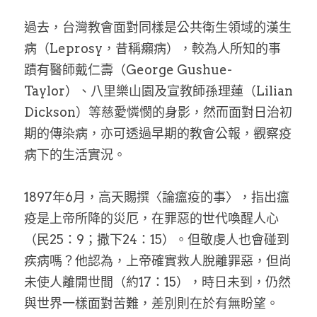
過去，台灣教會面對同樣是公共衛生領域的漢生
病（Leprosy，昔稱癩病），較為人所知的事
蹟有醫師戴仁壽（George Gushue-
Taylor）、八里樂山園及宣教師孫理蓮（Lilian 
Dickson）等慈愛憐憫的身影，然而面對日治初
期的傳染病，亦可透過早期的教會公報，觀察疫
病下的生活實況。
1897年6月，高天賜撰〈論瘟疫的事〉，指出瘟
疫是上帝所降的災厄，在罪惡的世代喚醒人心
（民25：9；撒下24：15）。但敬虔人也會碰到
疾病嗎？他認為，上帝確實救人脫離罪惡，但尚
未使人離開世間（約17：15），時日未到，仍然
與世界一樣面對苦難，差別則在於有無盼望。