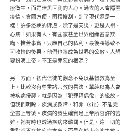
療衛生，而是暗黑叵測的人心。過去的人會隱匿
疫情、貪圖方便、囤積搜刮，到了現代還是一
樣！許多疫病的肆虐，除了是天災，更是人禍、
心病！如果有人、有國家甚至世界組織蓄意欺
瞞、掩蓋事實，只顧自己的私利，最後將導致不
可收拾的後果，他們也將成為世界的公敵。人想
要扮演上帝，不正是罪惡的根源？
另一方面，初代信徒的觀念不免以基督教為至
上，比較沒有尊重諸宗教的看法，單純以為人會
被疾病侵襲，就是因為「犯罪拜偶像」的緣故。
但我們明瞭，疾病或身障，和罪（sin）不能完
全畫上等號。疾病的發生確實是上帝所容許的苦
難，祂有時也透過疾病來懲罰。但是，這一切的
重點都不在於疾病本身，而是在於上帝的主權。