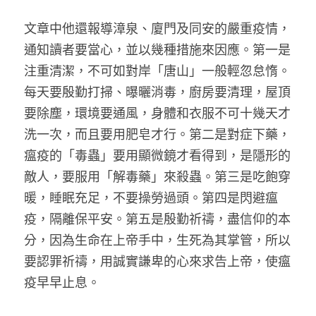
文章中他還報導漳泉、廈門及同安的嚴重疫情，
通知讀者要當心，並以幾種措施來因應。第一是
注重清潔，不可如對岸「唐山」一般輕忽怠惰。
每天要殷勤打掃、曝曬消毒，廚房要清理，屋頂
要除塵，環境要通風，身體和衣服不可十幾天才
洗一次，而且要用肥皂才行。第二是對症下藥，
瘟疫的「毒蟲」要用顯微鏡才看得到，是隱形的
敵人，要服用「解毒藥」來殺蟲。第三是吃飽穿
暖，睡眠充足，不要操勞過頭。第四是閃避瘟
疫，隔離保平安。第五是殷勤祈禱，盡信仰的本
分，因為生命在上帝手中，生死為其掌管，所以
要認罪祈禱，用誠實謙卑的心來求告上帝，使瘟
疫早早止息。