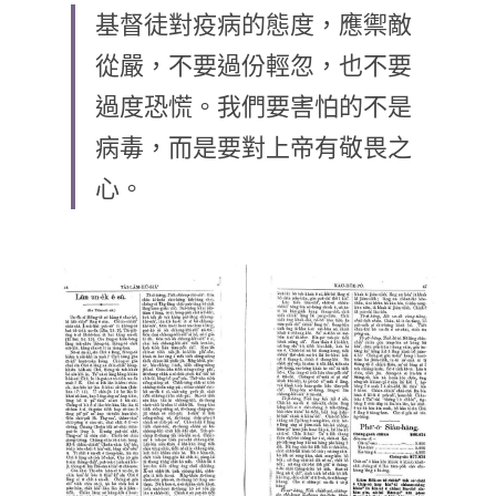
基督徒對疫病的態度，應禦敵
乘著夢想去旅行
從嚴，不要過份輕忽，也不要
成長部落格
過度恐慌。我們要害怕的不是
奉獻支持
特稿
病毒，而是要對上帝有敬畏之
心。
解惑之窗
母語葡萄園
神學淺說
信仰生活
好書櫥窗
厝邊頭尾