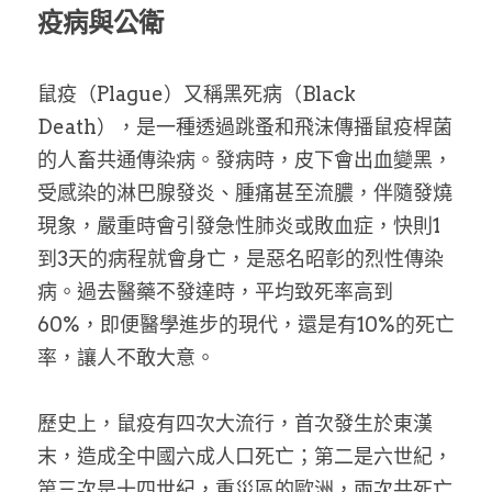
疫病與公衛
鼠疫（Plague）又稱黑死病（Black 
Death），是一種透過跳蚤和飛沫傳播鼠疫桿菌
的人畜共通傳染病。發病時，皮下會出血變黑，
受感染的淋巴腺發炎、腫痛甚至流膿，伴隨發燒
現象，嚴重時會引發急性肺炎或敗血症，快則1
到3天的病程就會身亡，是惡名昭彰的烈性傳染
病。過去醫藥不發達時，平均致死率高到
60%，即便醫學進步的現代，還是有10%的死亡
率，讓人不敢大意。
歷史上，鼠疫有四次大流行，首次發生於東漢
末，造成全中國六成人口死亡；第二是六世紀，
第三次是十四世紀，重災區的歐洲，兩次共死亡