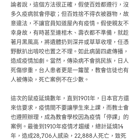
論者說，這個方法很正確，假使百姓都遵行，沒
多久疫病就會停歇；但百姓捨不得衣被器物，故
意違法，不讓官員知道屋內有疫情。假使親友不
幸身故，有時甚至連棺木、壽衣都不準備，就趁
著月黑風高，將遺體扔到深井或草草收埋，任憑
野獸扒出啃咬也置之不理。如此病菌四處傳播，
造成疫情加劇。當然，傳染病不會挑民族，日人
死傷慘重，台人患者更是一籮筐，教會信徒也有
人被傳染，死亡案例不在少數。
這次的鼠疫延燒數年，直到1901年，日本官方還
來信要求，疫情間不要讓學生來上課，而教士會
也遵照辦理，成為教會學校因為疫情「停課」的
案例。最後到1910年疫情才趨緩，總計延燒14
年，造成28,706人感染，22,888人死亡，致死