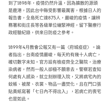
到了1898年，疫情仍然升溫，因為擴散的源頭
是鹿港，因此台中縣受影響最厲害，根據日人的
報告書，全島死亡達875人，嚴峻的疫情，讓辨
務署和街庄長等各級單位繃緊神經，留下醫療行
政經驗紀錄，供來日防疫之參考。
1899年4月教會公報又有一篇〈府城疫症〉。論
者指出，台南疫情嚴峻，每天約有幾十人病亡，
確切數字未知。官方設有檢疫齊全之醫院，治療
染病者，然而一般人卻極不願意去。警察若查知
何處有人感染，就立刻辦理入院，又將病宅內的
蚊帳、被蓆、衣裳、物品一盡焚化，且在門口張
貼黃紙寫著「七日內不得出入」，若病亡的喪宅
也是如此。