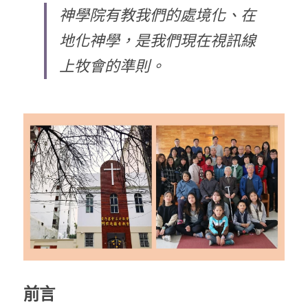
神學院有教我們的處境化、在
乘著夢想去旅行
地化神學，是我們現在視訊線
成長部落格
上牧會的準則。
奉獻支持
特稿
解惑之窗
母語葡萄園
神學淺說
信仰生活
好書櫥窗
厝邊頭尾
前言