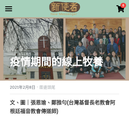
×
0
商品分類
最新消息
所有商品分類
關於我們
雜誌目錄
疫情期間的線上牧養
雜誌專欄
畫話人生
最新文章
編者的話
·
訂購/奉獻/廣告刊登
寫寫畫畫
2021年2月8日
厝邊頭尾
本期主題
漫畫
好站連結
文、圖｜張恩瑜、鄭雅勻(台灣基督長老教會阿
根廷福音教會傳道師)
大專世界
Facebook
台灣教會人物檔案
搜索