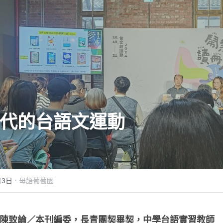
代的台語文運動
·
月3日
母語葡萄園
陳致綸／本刊編委，長青團契畢契，中學台語實習教師