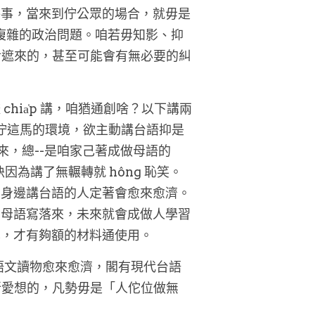
件事，當來到佇公眾的場合，就毋是
較複雜的政治問題。咱若毋知影、抑
對遮來的，甚至可能會有無必要的糾
ia̍p 講，咱猶通創啥？以下講兩
實佇這馬的環境，欲主動講台語抑是
來，總--是咱家己著成做母語的
因為講了無輾轉就 hông 恥笑。
，身邊講台語的人定著會愈來愈濟。
的母語寫落來，未來就會成做人學習
學，才有夠額的材料通使用。
台語文讀物愈來愈濟，閣有現代台語
所愛想的，凡勢毋是「人佗位做無