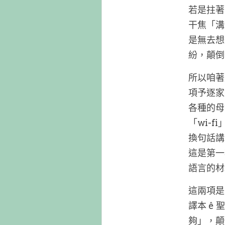
若是拄著
干焦「溝
是無去想
紛，顛倒
所以咱著
項予逐家
各種的母
「wi-
換句話講
這是第一
語言的材
這兩項是
譯本 ê
夠」，顛