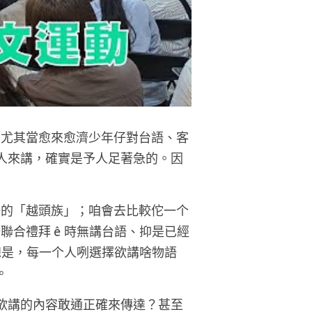
，尤其當愈來愈濟少年仔對台語、客
的人來講，確實是予人足著急的。因
。
語的「越頭族」；咱會去比較佗一个
合禮拜 ê 時無講台語、抑是已經
總是，每一个人咧選擇欲講啥物語
。
所欲講的內容敢通正確來傳達？甚至