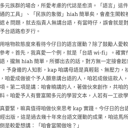
多元族群的場合，所愛考慮的代誌是愈濟。「語言」這
通的工具」、「民族的象徵」hiah 簡單矣，會產生閣
遮 ê 問題，就去指責人無講台語，有當時仔，誤會就是
予台語路愈歹行。
用啥物款態度來看待今仔日的語言運動？除了鼓勵人愛較 ch
參考。首先，我真愛一个例，就是「台語 wi-fi」。確
語，攏無 hiah 簡單，所擲出去的話，對方無一定接會起
fi」，予身邊的人知影，kap 咱講母語是真輕鬆、無壓力，袂
，咱愛成做彼个予人願意講台語的人，咱若成做這款人
項。第二項是講：咱會曉講的人，著做伙來創作，共咱
料。咱愛予人有豐富閣多元的學習文本，人若有一工欲
真要緊，嘛真值得咱做伙來思考 kap 實踐。今仔日的
 聖經出版，這是過去幾十年來台語文運動的成果，咱這馬
倒是較愛想講：「咱會當閣做啥？」