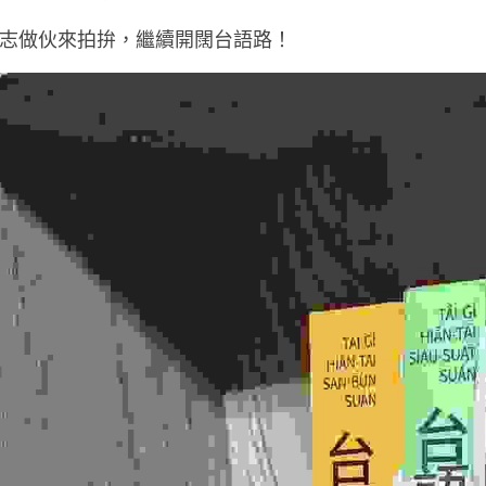
志做伙來拍拚，繼續開闊台語路！