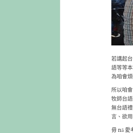
若講起台
語等等本
為咱會煩
所以咱會
牧師台語
無台語禮
言、欲用
毋 nā