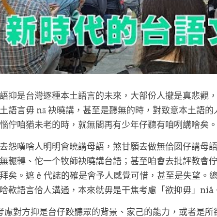
語抑是台灣逐種本土語言的未來，大部份人攏是真悲觀
土語言毋 nā 袂曉講，甚至是聽無的時，對致意本土語
惱佇咱猶未老的時，就無閣再有少年仔聽有咱咧講啥矣
去怨嘆啥人明明會曉講母語，煞甘願去做無佮囡仔講母
無輾轉、佗一个牧師袂曉講台語；甚至咱會去批評教會佇聯
拜矣。遮 ê 代誌的確是會予人感覺可惜，甚至是失望。
啥款語言佮人溝通，本來就毋是干焦考慮「欲抑毋」niâ
 愛考慮對方抑是台仔跤聽眾的背景、家己的能力，或者是