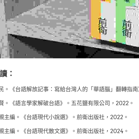
讀：
	石牧民。《台語解放記事：寫給台灣人的「華語腦」翻轉指南
	劉承賢。《語言學家解破台語》。五花鹽有限公司，2022。
	呂美親主編。《台語現代小說選》。前衛出版社，2022。
	呂美親主編。《台語現代散文選》。前衛出版社，2024。