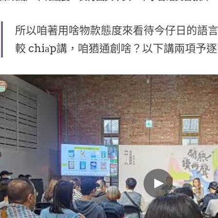
所以咱著用啥物款態度來看待今仔日的語
較 chia̍p講，咱猶通創啥？以下講兩項予