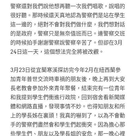
警察還對我們說他想再聽一次我們唱歌，說唱的
很好聽。那時候還天真地認為警察們是站在學生
這一邊的，絕對不會對我們做什麼，我們想對話
的是政府，警察只是無奈值班而已。連警察交班
的時候拍手謝謝警察說警察辛苦了。但卻在3月
24日這一天，這個想法完全將被改觀。
3月23日從宜蘭寒溪探訪完今年2月在紐西蘭參
加青年普世交流時車禍的朋友後，晚上再到大安
長老教會參加外來青年聚餐，結束完有一位青年
和我提到學生們衝進行政院，回到宿舍看新聞媒
體和網路直播，發現事情不妙。也得知朋友和所
上的學長姊在裏頭！我真的嚇到了，以為不會動
手的警察們盡然會和學生們起衝突。因為擔心那
些學生們、朋友以及學長姐的安危，那一晚心裡