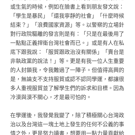
或生氣的時候，例如在臉書上看到朋友發文說：
「學生是暴民」「還我寧靜的社會」「什麼時候
結束？」「浪費國家資源」等。以警察的立場針
對行政院驅離的發言則是有：「只是在最後用了
一點點正義捍衛台灣社會而已。」或是有人在私
底下跟我說：「服貿跟政治沒有關係」「賣台是
非執政黨的說法！」等。更是有我一位人生重要
的人封鎖我，令我難過了一陣子。但值得高興的
是，無論支不支持服貿或認不認同學運，都讓很
多人重視服貿並了解學生們的訴求和目標。因為
冷漠與漠不關心，才是最可怕的。
在學運後，我發覺我變了，除了積極關心台灣政
治以及台灣這一塊土地上發生的任何不公義的事
情之外，更是努力讀書，想要用一點力量貢獻給