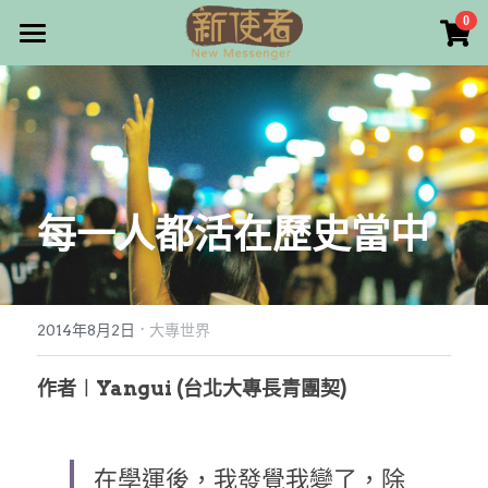
×
0
商品分類
最新消息
所有商品分類
關於我們
雜誌目錄
每一人都活在歷史當中
雜誌專欄
畫話人生
最新文章
編者的話
·
訂購/奉獻/廣告刊登
寫寫畫畫
2014年8月2日
大專世界
本期主題
漫畫
好站連結
作者︱Yangui (台北大專長青團契)
大專世界
Facebook
在學運後，我發覺我變了，除
台灣教會人物檔案
搜索