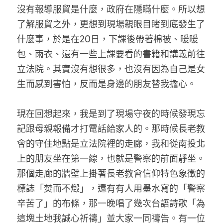
沒有報導服貿是什麼，政府在隱瞞什麼。所以想
了解服貿之外，更想到現場親眼目睹到底發生了
什麼事，於是在20日，下課後帶著棉被、暖暖
包、雨衣、還有一些上課要看的書籍和講義前往
立法院。其實沒有想很多，也沒有因為自己是女
生而感到害怕，反而是身邊的朋友替我擔心。
現在回想起來，我是到了現場守夜的時候發現忘
記跟母親報備才打電話給家人的。那時候長老教
會的守住地點是立法院裡的走廊，我和從南投北
上的朋友坐在第一線，也就是警察的前面靜坐。
那個走廊的牆壁上掛著長老教會信仰特色象徵的
標誌「焚而不燬」，還有有人用墨水寫的「警察
辛苦了」的布條，那一晚唱了幾次台語詩歌「為
這塊土地我誠心祈禱」並大家一同禱告。有一位