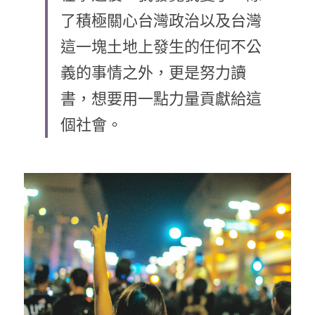
了積極關心台灣政治以及台灣
乘著夢想去旅行
這一塊土地上發生的任何不公
成長部落格
義的事情之外，更是努力讀
奉獻支持
特稿
書，想要用一點力量貢獻給這
個社會。
解惑之窗
母語葡萄園
神學淺說
信仰生活
好書櫥窗
厝邊頭尾