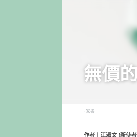
無
2014年2月
作者︱江