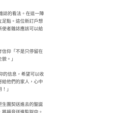
表達對新使者雜誌的看法。在這一陣
視自己信仰的立足點。這位新訂戶想
，所以就認定新使者雜誌應該可以給
引領讀者去思考信仰「不是只停留在
生命所遭遇的全貌。」
特刊接收到信仰的信息，希望可以收
把這些出版品寄給他們的家人，心中
些出版品的費用！」
們都是從透過更生團契送進去的聖誕
使者聖誕特刊，將福音送進監獄中。