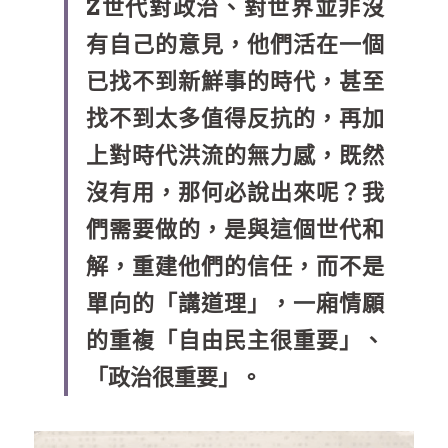
Z世代對政治、對世界並非沒
乘著夢想去旅行
有自己的意見，他們活在
一
個
已找不到新鮮事的時代，甚至
成長部落格
奉獻支持
找不到太多值得反抗的，再加
特稿
上對時代洪流的無力感，既然
解惑之窗
沒有用，那何必說出來呢？我
母語葡萄園
們需要做的，是與這個世代和
解，重建他們的信任，而不是
神學淺說
單向的「講道理」，
一
廂情願
信仰生活
的重複「自由民主很重要」、
好書櫥窗
「政治很重要」。
厝邊頭尾