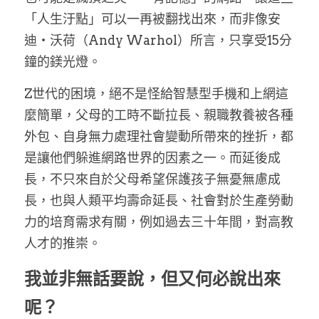
「人生汙點」可以一再被翻找出來，而非像安
迪・沃荷（Andy Warhol）所言，只享受15分
鐘的鎂光燈。
Z世代的困境，絕不是怪給智慧型手機和上網這
麼簡單，父母的工時不斷拉長、親職教養被各種
外包、自身無力處理社會變動所帶來的挫折，都
是讓他們躲進網路世界的因素之一。而延後成
長，不只來自於父母希望保護孩子無憂無慮成
長，也與人類平均壽命延長、社會對於生產勞動
力的培育需求有關，例如過去三十年間，對高教
人才的推崇。
我並非無話要說，但又何必說出來
呢？