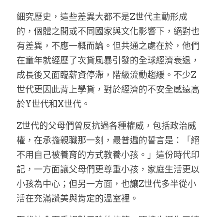
細究歷史，這些差異大都不是Z世代主動形成
的，個體之間或不同國家與文化影響下，絕對也
有差異，不應一概而論。但共通之處在於，他們
在童年就經歷了次貸風暴引發的全球經濟衰退，
成長後又面臨薪資停滯，階級流動趨緩。不少Z
世代更因此背上學貸，對於經濟的不安全感遠高
於Y世代和X世代。
Z世代的父母們曾反抗過各種權威，包括政治威
權，在承擔親職那一刻，最普遍的誓言是：「絕
不用自己被養育的方式教養小孩。」這份時代印
記，一方面讓父母們更尊重小孩，家庭生活更以
小孩為中心；但另一方面，也讓Z世代多半從小
活在充滿讚美與肯定的溫室裡。