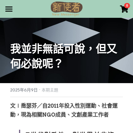
×
0
商品分類
最新消息
所有商品分類
關於我們
我並非無話可說，但又
雜誌目錄
何必說呢？ 
雜誌專欄
畫話人生
最新文章
編者的話
·
訂購/奉獻/廣告刊登
寫寫畫畫
2025年6月9日
本期主題
本期主題
漫畫
好站連結
文∣喬瑟芬／自2011年投入性別運動、社會運
動，現為相關NGO成員、文創產業工作者
大專世界
Facebook
台灣教會人物檔案
搜索