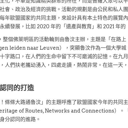
主化，不單是知識精英群聚的所在，而是普羅大眾可以
社會、政治及經濟的挑戰。活動的規劃是由公民和私人
每年歐盟國家的共同主題，來設計具有本土特色的展覽
永續發展，比如 2020 年的「遺產與教育」和 2021 
 年，整個佛萊明區的活動輪到由魯汶主辦，主題是「在路上！條條
wegen leiden naar Leuven），突顯魯汶作為
十字路口，在人們的生命中留下不可磨滅的記憶。在九
，人們扶老攜幼湧入，四處走讀，熱鬧非常。在這一天
認同的打造
！條條大路通魯汶」的主題呼應了歐盟國家今年的共同
itage of Routes, Networks and Connec
身分認同的進路。