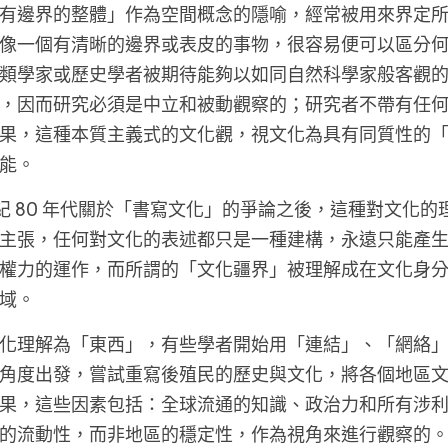
有邊界的整體」作為空間概念的隱喻，經常被用來界定
像一個有清晰的邊界或表皮的事物，很容易便可以區分
類學家或歷史學者被期待能夠以如同自然科學家般客觀
，因而研究必須是中立和被動觀察的；研究者不帶有任
果，這種本質主義式的文化觀，視文化為具有同質性的
能。
 世紀 80 年代關於「書寫文化」的爭論之後，這種對文化
主張，任何對文化的表述都只是一種建構，永遠只能產
權力的運作，而所謂的「文化疆界」被理解成在文化身
域。
化理解為「東西」，有些學者開始用「連結」、「網絡
角度出發，嘗試重寫後殖民的歷史與文化，將各個地區
果，這些因素包括：全球流通的知識、政治力和所有涉
的流動性，而非地區的穩定性，作為視角來進行觀察的