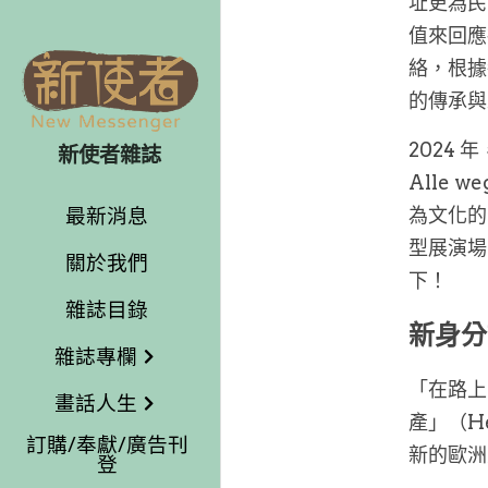
址更為民
值來回應
絡，根據
的傳承與
2024
新使者雜誌
Alle 
最新消息
為文化的
型展演場
關於我們
下！
雜誌目錄
新身分
雜誌專欄
「在路上
畫話人生
產」（Her
訂購/奉獻/廣告刊
新的歐洲
登