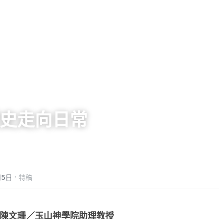
史走向日常
·
月5日
特稿
陳文珊／玉山神學院助理教授