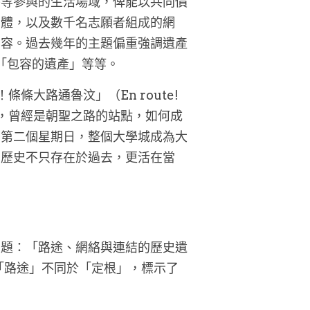
平等參與的生活場域，俾能以共同價
團體，以及數千名志願者組成的網
內容。過去幾年的主題偏重強調遺產
年的「包容的遺產」等等。
大路通魯汶」（En route! 
一個大學城，曾經是朝聖之路的站點，如何成
月第二個星期日，整個大學城成為大
，歷史不只存在於過去，更活在當
主題：「路途、網絡與連結的歷史遺
tions）。「路途」不同於「定根」，標示了