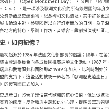
碑日」（Open Monument Day ） ， 又叫作「歐洲
tage Days），是一項涉及歐洲文化公約所有簽署國的
免費參觀歷史建築物、紀念碑和文化遺址，其中許多更
城市輪流主辦，參與國得以自行訂定開放的日期，為了
各地方的特色，舉辦工作坊、音樂會、戲劇扮演或社區
史，如何記憶？
最初起源於 1984 年法國文化部部長的倡議；隔年，在
議由歐洲委員會向各成員國推廣這項文化活動。1987 
典和愛爾蘭共和國隨即於 1989 年加入，比利時則始於 19
盟的支持下，這些活動被統一命名為「歐洲歷史遺產日」。在 
》的簽署國正式加入。
史遺產日」體現了幾個當代歐洲的核心價值，像是促進
寬容的態度、反對種族主義和仇外心理、提醒公眾珍視