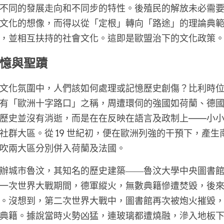
不同的發展走向和不同步的特性。後殖民的解放未必需
文化的想像，而得以從「定根」轉向「路途」的理論典
，並相互扶持的社會文化。這即是歐盟治下的文化政策
憶與聖蹟
文化氛圍中，人們該如何處理或記憶歷史創傷？比利時
有「歐洲十字路口」之稱，周遭環伺的強國如荷蘭、德
歷史並沒有消逝，而是在在反映在語言及政制上——小
社群大區。從 19 世紀初，便在歐洲列強的干預下，產生南
吹兩大區分別併入荷蘭及法國。
辦城市魯汶，其知名的歷史建築――魯汶大學中央圖書
一次世界大戰期間，德軍縱火，無數典籍慘遭焚毀，後
。沒想到，第二次世界大戰中，圖書館再次被炮火摧毀，超過 
典籍。據說當時火勢凶猛，連玻璃都遭燒融，滲入地板