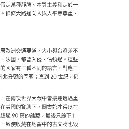
要假定某種靜態、本質主義和定於一
範。條條大路通向人與人平等尊重、
。
位居歐洲交通要道，大小與台灣差不
國、法國，都曾入侵、佔領過。這些
小的國家有三種不同的語言，對應三
北分裂的問題；直到 20 世紀，仍
館，在兩次世界大戰中曾接連遭遇重
來在美國的資助下，圖書館才得以在
90 萬的館藏，最後只餘下 1 
下，致使收藏在地窖中的古文物也毀