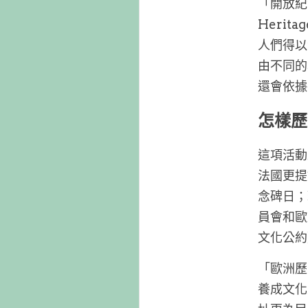
「開放紀念
Heri
人們得以
由不同的
還會依據
怎樣歷
這項活動
法國更提
念碑日；瑞
員會和歐
文化公約
「歐洲歷
養成文化