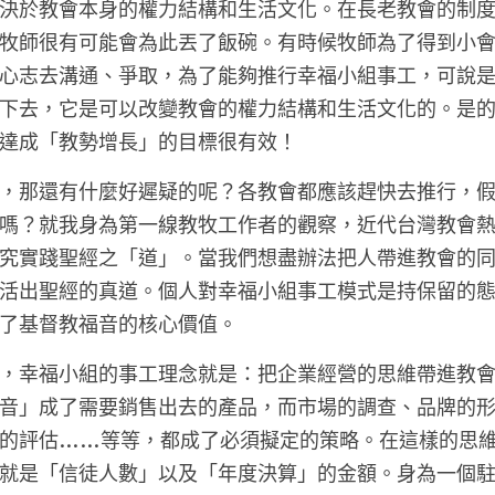
決於教會本身的權力結構和生活文化。在長老教會的制
牧師很有可能會為此丟了飯碗。有時候牧師為了得到小
心志去溝通、爭取，為了能夠推行幸福小組事工，可說
下去，它是可以改變教會的權力結構和生活文化的。是
達成「教勢增長」的目標很有效！
，那還有什麼好遲疑的呢？各教會都應該趕快去推行，
嗎？就我身為第一線教牧工作者的觀察，近代台灣教會
究實踐聖經之「道」。當我們想盡辦法把人帶進教會的
活出聖經的真道。個人對幸福小組事工模式是持保留的
了基督教福音的核心價值。
，幸福小組的事工理念就是：把企業經營的思維帶進教
音」成了需要銷售出去的產品，而市場的調查、品牌的
的評估……等等，都成了必須擬定的策略。在這樣的思
就是「信徒人數」以及「年度決算」的金額。身為一個