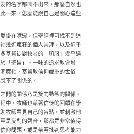
會友的名字都叫不出來，那麼自然也
如此一來，怎麼能說自己是關心這些
很愛掛在嘴邊，但聖經裡可找不到這
領袖幾近瘋狂的個人崇拜，以及近乎
許多基督徒對牧者的「順服」幾乎達
同於「聖旨」。一味的追求教會增
逐漸腐化，基督教信仰嚴重的世俗
對脫不了關係的。
徒之間的關係乃是雙向動態的關係。
過程中，牧師也藉著信徒的回饋在學
幫助牧師看見自己的盲點，並刺激他
甚至是反對的聲音，那都是非常值得
考信仰問題，或是帶著批判思考能力