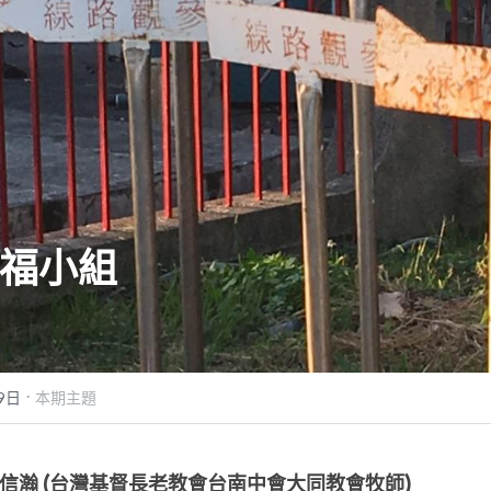
福小組
·
9日
本期主題
信瀚 (台灣基督長老教會台南中會大同教會牧師)