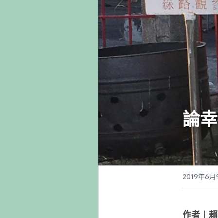
論幸
2019年6月
作者︱賴