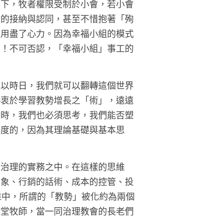
度下，牧者權限受制於小會，若小會
會的接納與認同，甚至不惜抱著「殉
是用盡了心力。因為幸福小組的模式
的！不可否認，「幸福小組」事工的
假以時日，我們就可以翻轉這個世界
熱衷於學習教勢增長之「術」，遠遠
同時，我們也必須思考，我們能否塑
態度的，因為其理論基礎與基本思
會治理的實務之中。在這樣的思維
形象、行銷的話術、成本的控管、投
維中，所謂的「教勢」被化約為兩個
駐堂牧師，當一同治理教會的長老們