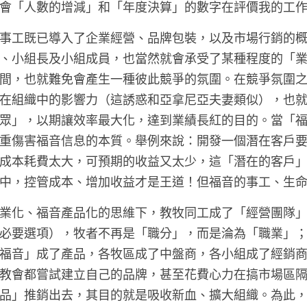
會「人數的增減」和「年度決算」的數字在評價我的工
事工既已導入了企業經營、品牌包裝，以及市場行銷的
、小組長及小組成員，也當然就會承受了某種程度的「
間，也就難免會產生一種彼此競爭的氛圍。在競爭氛圍
在組織中的影響力（這誘惑和亞拿尼亞夫妻類似），也
眾」，以期讓效率最大化，達到業績長紅的目的。當「
重傷害福音信息的本質。舉例來說：開發一個潛在客戶
成本耗費太大，可預期的收益又太少，這「潛在的客戶
中，控管成本、增加收益才是王道！但福音的事工、生
業化、福音產品化的思維下，教牧同工成了「經營團隊
必要選項），牧者不再是「職分」，而是淪為「職業」
福音」成了產品，各牧區成了中盤商，各小組成了經銷
教會都嘗試建立自己的品牌，甚至花費心力在搞市場區
品」推銷出去，其目的就是吸收新血、擴大組織。為此