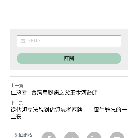
訂閱
上一篇
仁慈者─台灣烏腳病之父王金河醫師​
下一篇
從佔領立法院到佔領忠孝西路——畢生難忘的十
二夜
返回網站