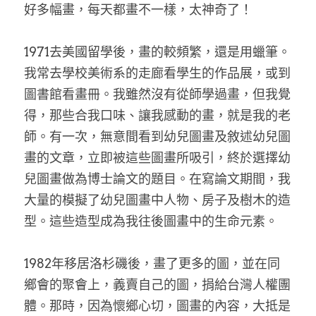
好多幅畫，每天都畫不一樣，太神奇了！
1971去美國留學後，畫的較頻繁，還是用蠟筆。
我常去學校美術系的走廊看學生的作品展，或到
圖書館看畫冊。我雖然沒有從師學過畫，但我覺
得，那些合我口味、讓我感動的畫，就是我的老
師。有一次，無意間看到幼兒圖畫及敘述幼兒圖
畫的文章，立即被這些圖畫所吸引，終於選擇幼
兒圖畫做為博士論文的題目。在寫論文期間，我
大量的模擬了幼兒圖畫中人物、房子及樹木的造
型。這些造型成為我往後圖畫中的生命元素。
1982年移居洛杉磯後，畫了更多的圖，並在同
鄉會的聚會上，義賣自己的圖，捐給台灣人權團
體。那時，因為懷鄉心切，圖畫的內容，大抵是