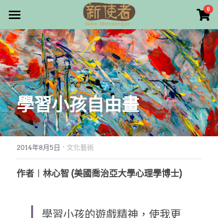
×
0
商品分類
最新消息
所有商品分類
關於我們
雜誌目錄
學習小孩自由畫
雜誌專欄
畫話人生
最新文章
編者的話
·
訂購/奉獻/廣告刊登
寫寫畫畫
2014年8月5日
文化藝術
本期主題
漫畫
好站連結
作者︱林心智 (美國喬治亞大學心理學博士)
大專世界
Facebook
學習小孩的遊戲精神，使我更
台灣教會人物檔案
搜索