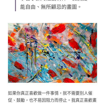
能自由、無所顧忌的畫圖。
乘著夢想去旅行
成長部落格
奉獻支持
特稿
解惑之窗
母語葡萄園
神學淺說
信仰生活
好書櫥窗
如果你真正喜歡做一件事情，就不需要別人催
厝邊頭尾
促、鼓勵，也不易因阻力而停止。我真正喜歡畫