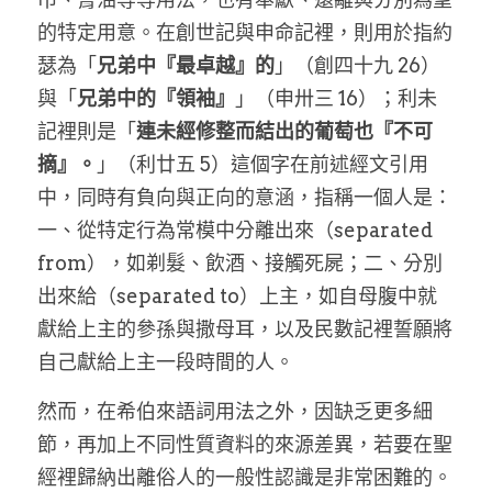
的特定用意。在創世記與申命記裡，則用於指約
瑟為「
兄弟中『最卓越』的
」（創四十九 26）
與「
兄弟中的『領袖』
」（申卅三 16）；利未
記裡則是「
連未經修整而結出的葡萄也『不可
摘』。
」（利廿五 5）這個字在前述經文引用
中，同時有負向與正向的意涵，指稱一個人是：
一、從特定行為常模中分離出來（separated 
from），如剃髮、飲酒、接觸死屍；二、分別
出來給（separated to）上主，如自母腹中就
獻給上主的參孫與撒母耳，以及民數記裡誓願將
自己獻給上主一段時間的人。
然而，在希伯來語詞用法之外，因缺乏更多細
節，再加上不同性質資料的來源差異，若要在聖
經裡歸納出離俗人的一般性認識是非常困難的。