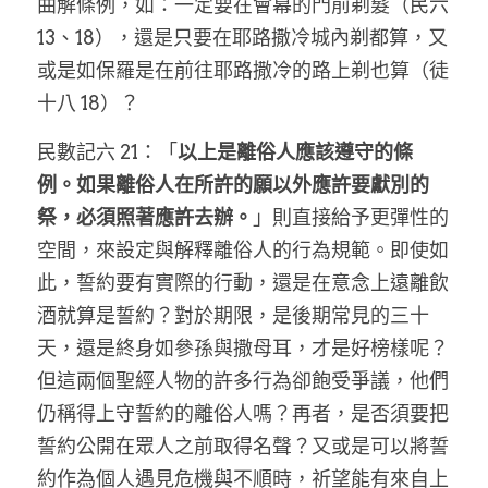
曲解條例，如：一定要在會幕的門前剃髮（民六
13、18），還是只要在耶路撒冷城內剃都算，又
或是如保羅是在前往耶路撒冷的路上剃也算（徒
十八 18）？
民數記六 21：「
以上是離俗人應該遵守的條
例。如果離俗人在所許的願以外應許要獻別的
祭，必須照著應許去辦。
」則直接給予更彈性的
空間，來設定與解釋離俗人的行為規範。即使如
此，誓約要有實際的行動，還是在意念上遠離飲
酒就算是誓約？對於期限，是後期常見的三十
天，還是終身如參孫與撒母耳，才是好榜樣呢？
但這兩個聖經人物的許多行為卻飽受爭議，他們
仍稱得上守誓約的離俗人嗎？再者，是否須要把
誓約公開在眾人之前取得名聲？又或是可以將誓
約作為個人遇見危機與不順時，祈望能有來自上