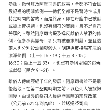
參孫、撒母耳及阿摩司書的敘事，全都不符合民
數記裡的明確條例——他們全都不是暫時性或非
特定時間的誓約，而是終身，即在母腹中已被獻
或被上帝揀選，也沒有相符的實踐，且不是自己
誓願的。雖然阿摩司書提及違反離俗人禁酒的條
例，但參孫與撒母耳卻只有被要求剃髮，並且這
兩人也分別殺幼獅與殺人，明確違反接觸死屍的
潔淨條例 （士十四 6、19；十五 8、15；
16:30；撒上十五 33），也沒有參與聖殿的禮儀
或獻祭（民六 9～21）。
離俗人傳統歷經千年的發展，阿摩司書並不是最
後階段。在第二聖殿時期之前，以色列人被擄歸
回後，由世襲的祭司人員經歷當時的宗教改革
（公元前 621 年到高峰），並透過祭司典