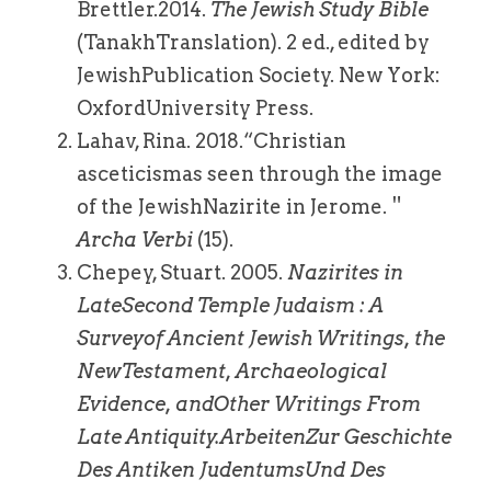
Brettler.2014. 
The Jewish Study Bible
(TanakhTranslation). 2 ed., edited by 
JewishPublication Society. New York: 
OxfordUniversity Press.
Lahav, Rina. 2018.“Christian 
asceticismas seen through the image 
of the JewishNazirite in Jerome.＂
Archa Verbi
 (15).
Chepey, Stuart. 2005. 
Nazirites in 
LateSecond Temple Judaism : A 
Surveyof Ancient Jewish Writings, the 
NewTestament, Archaeological 
Evidence, andOther Writings From 
Late Antiquity.ArbeitenZur Geschichte 
Des Antiken JudentumsUnd Des 