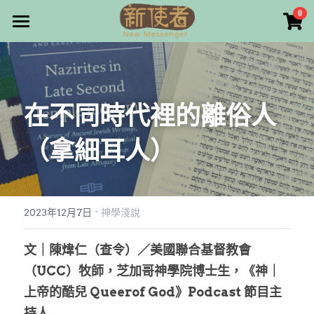
×
0
商品分類
最新消息
所有商品分類
關於我們
在不同時代裡的離俗人
雜誌目錄
（拿細耳人）
雜誌專欄
畫話人生
最新文章
編者的話
·
訂購/奉獻/廣告刊登
寫寫畫畫
2023年12月7日
神學淺說
本期主題
漫畫
好站連結
文｜陳煒仁（查令）／美國聯合基督教會
（UCC）牧師，芝加哥神學院博士生，《神｜
大專世界
Facebook
上帝的酷兒 Queerof God》Podcast 節目主
台灣教會人物檔案
搜索
持人