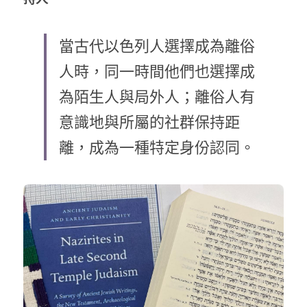
乘著夢想去旅行
當古代以色列人選擇成為離俗
成長部落格
人時，同一時間他們也選擇成
奉獻支持
特稿
為陌生人與局外人；離俗人有
解惑之窗
意識地與所屬的社群保持距
離，成為一種特定身份認同。
母語葡萄園
神學淺說
信仰生活
好書櫥窗
厝邊頭尾