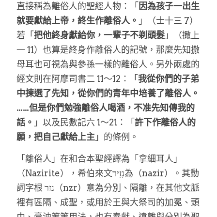
直接稱為離俗人的聖經人物：「
因為孩子一出生
就要獻給上帝，終生作離俗人。
」（士十三 7）
若「
把他終身獻給你，一輩子不剃頭髮
」（撒上
一 11）也算是終身作離俗人的記號，那麼先知撒
母耳也可視為與參孫一樣的離俗人。另外兩處的
經文則在阿摩司書二 11～12：「
我從你們的子弟
中揀選了先知，從你們的青年中培養了離俗人。
……但是你們勉強離俗人喝酒，不准先知傳我的
話。
」以及民數記六 1～21：「
許下作離俗人的
願，把自己獻給上主
」的條例。
「離俗人」在和合本聖經譯為「拿細耳人」
（Nazirite），希伯來文נָזִיר為（nazir）。其動
詞字根 נזר（nzr）意為分別、隔離，在其他文脈
裡有區隔、成聖，或用於王與大祭司的加冕、頭
巾、膏油等等用法，也有奉獻、遠離與分別為聖