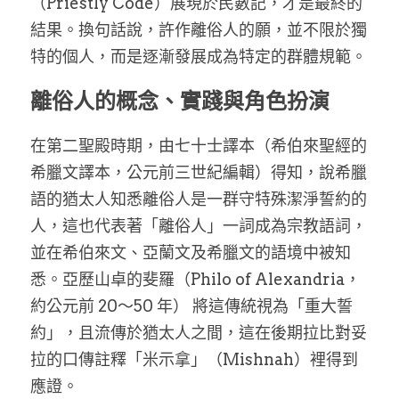
（Priestly Code）展現於民數記，才是最終的
結果。換句話說，許作離俗人的願，並不限於獨
特的個人，而是逐漸發展成為特定的群體規範。
離俗人的概念、實踐與角色扮演
在第二聖殿時期，由七十士譯本（希伯來聖經的
希臘文譯本，公元前三世紀編輯）得知，說希臘
語的猶太人知悉離俗人是一群守特殊潔淨誓約的
人，這也代表著「離俗人」一詞成為宗教語詞，
並在希伯來文、亞蘭文及希臘文的語境中被知
悉。亞歷山卓的斐羅（Philo of Alexandria，
約公元前 20～50 年） 將這傳統視為「重大誓
約」，且流傳於猶太人之間，這在後期拉比對妥
拉的口傳註釋「米示拿」（Mishnah）裡得到
應證。