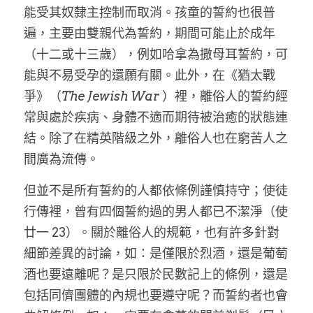
能受其奴隸主控制而取消。孩童的誓約也很普
遍，主要由雙親代為誓約，期間可能止於成年
（十二或十三歲），例如哈拿為撒母耳誓約，可
能與不易受孕的還願有關。此外，在《猶太戰
爭》（
The Jewish War
 ）裡，離俗人的誓約經
常與處於疾病、身體不適而期待被治癒的狀態連
結。除了在精英階級之外，離俗人也在窮苦人之
間廣為流傳。
但並不是所有誓約的人都依條例謹慎持守；使徒
行傳裡，曾有四個誓約過的男人都已不潔淨（使
廿一 23）。關於離俗人的規範，也有許多針對
細節差異的討論，如：是僅限於烈酒，還是葡萄
酒也要遠離呢？是只限於民數記上的條例，還是
包括同儕團體的內規也要遵守呢？而誓約者也會