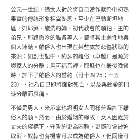
公元一世紀，猶太人對於將自己當作獻祭中初熟
果實的傳統形象相當熟悉，至少在巴勒斯坦地
區，如耶穌、施洗約翰、初代教會的領袖、主的
弟兄、耶路撒冷的雅各等人，都將其主題性地與
個人連結。離俗人也出現在某些處於悲傷狀態的
來源：如創世記中，約瑟的離俗（卓越）是源於
與家人的分離；馬可福音裡，耶穌也在最後晚餐
時，許下了離俗人的誓約（可十四 25；十五 
23），祂為自己即將面對死亡，以及與鍾愛的門
徒分離而哀痛。
不僅是男人，米示拿也證明女人同樣普遍許下離
俗人的願。然而，由於婚姻的緣故，女人因處於
丈夫的權柄下，守誓約更為困難，更隨時會被迫
取消。奴隸也有機會可以成為離俗人，但同樣可