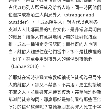
越性別、階級、社會位置與族裔區隔的樣貌。當
古代以色列人選擇成為離俗人時，同一時間他們
也選擇成為陌生人與局外人（stranger and 
outsider）。「成為陌生人」對古代以色列各
支派人人比鄰而居的社會文化，是非常容易明白
的概念：離俗人有意識地與所屬的社群保持距
離，成為一種特定身份認同；而社群的人也明
白，離俗人雖然住在他們當中，卻不是社群裡的
一份子，甚至要用對待外人的條例對待他們
（Lahav 2018）。
若耶穌在當時被猶太宗教領袖或信徒視為是局外
人的離俗人，卻又不禁食、不禁酒，更主動接觸
不潔之人，並觸碰死屍使其復活，甚至施洗約翰
都派門徒來詢問，那麼耶穌是如何看待那些僵化
冰冷的信仰教條呢？當祂為朋友與罪人死在十字