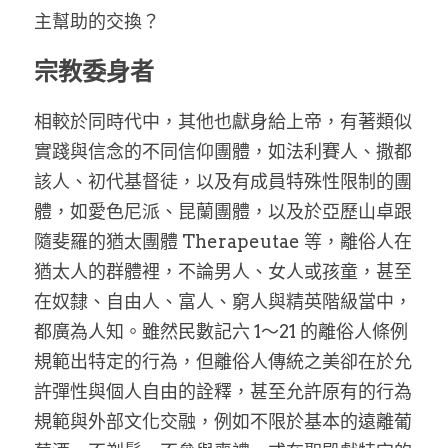
主幫助的交換？
宗教委身者
相較於同時代中，其他也獻身給上帝，有著類似
實踐與信念的不同信仰團體，如法利賽人、撒都
該人、初代基督徒，以及有成員特殊性限制的團
體，如愛色尼派、昆蘭團體，以及於亞歷山卓跟
隨斐羅的猶太團體 Therapeutae 等，離俗人在
猶太人的群體裡，不論男人、女人或孩童，甚至
在奴隸、自由人、富人、窮人與精英階級當中，
都廣為人知。雖然民數記六 1～21 的離俗人條例
規範出特定的行為，但離俗人傳統之美卻在於允
許彈性與個人自由的詮釋，甚至允許原有的行為
規範與外部文化交融，例如不限於基本的遠離葡