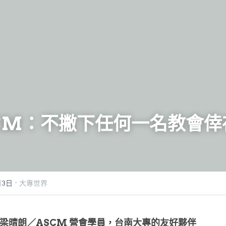
CM：不撇下任何一名教會倖
·
月3日
大專世界
梁晴朗／ASCM 營會學員，台南大專的友好夥伴