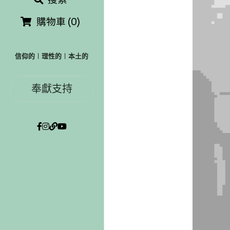
購物車
(
0
)
信仰的︱理性的︱本土的
奉獻支持