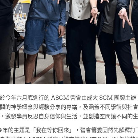
於今年六月底進行的 ASCM 營會由成大 SCM 團契
關的神學概念與經驗分享的專講，及涵蓋不同學術與社
，激發學員反思自身信仰與生活，並創造空間讓不同的
 今年的主題是「我在等你回來」，營會籌委固然先解釋