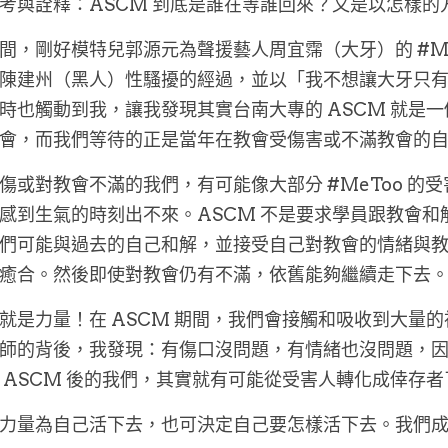
考與詮釋：ASCM 到底是誰在等誰回來？又是以怎樣的
間，剛好模特兒郭源元為聲援藝人周宜霈（大牙）的 #Me
陳建州（黑人）性騷擾的經過，並以「我不想讓大牙只
時也觸動到我，讓我發現其實台南大專的 ASCM 就是
會，而我們等待的正是當年在教會受傷害或不滿教會的
傷或對教會不滿的我們，有可能像大部分 #MeToo 的
感到生氣的時刻出不來。ASCM 不是要求學員跟教會
們可能與過去的自己和解，並接受自己對教會的情緒與
癒合。然後即使對教會仍有不滿，依舊能夠繼續走下去
就是力量！在 ASCM 期間，我們會接觸和吸收到大量
師的背後，我發現：有傷口沒問題，有情緒也沒問題，
 ASCM 後的我們，其實就有可能從受害人轉化成倖存者
力量為自己活下去，也可決定自己要怎樣活下去。我們