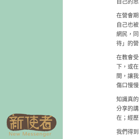
自己的思
在營會期
自己也被
網民，同
待」的營
在教會受
下，或在
間，讓我
傷口慢慢
知識真的
分享的講
在；經歷
我們得到