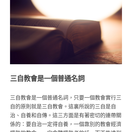
乘著夢想去旅行
成長部落格
奉獻支持
特稿
解惑之窗
母語葡萄園
三自教會是一個普通名詞
神學淺說
信仰生活
三自教會是一個普通名詞，只要一個教會實行三
好書櫥窗
自的原則就是三自教會。這裏所說的三自是自
治、自養和自傳。這三方面是有著密切的連帶關
厝邊頭尾
係的：要自治一定得自養，一個靠別的教會經濟