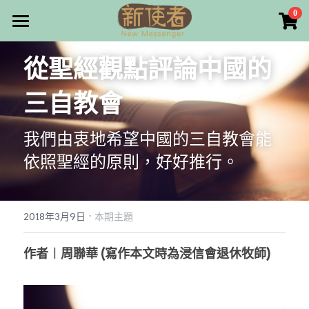
×
0
商品分類
最新消息
從聖經觀點評論中國的
所有商品分類
關於我們
三自教會
雜誌目錄
我們由衷地希望中國的三自教會能
雜誌專欄
依照聖經的原則，好好推行。
畫話人生
最新文章
編者的話
訂購/奉獻/廣告刊登
寫寫畫畫
·
2018年3月9日
本期主題
本期主題
漫畫
好站連結
作者︱周聯華 (寫作本文時為浸信會退休牧師)
大專世界
Facebook
台灣教會人物檔案
搜索