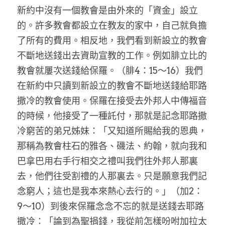
新約中沒有一個教會是由外來的「資金」設立
的。許多教會都設立在教友的家中，自己就負擔
了所有的費用。相反地，我們看到新設立的教會
不斷地送錢出去資助宣教的工作。例如腓立比的
教會就屢次送錢給保羅。（腓4：15～16）我們
在新約中只讀到新設立的教會不斷地送錢給耶路
撒冷的教會使用。保羅在接受去外邦人中傳福音
的時候，他接受了一種託付，那就是記念耶路撒
冷窮苦的弟兄姊妹：「又知道所賜給我的恩典，
那稱為教會柱石的雅各、磯法、約翰，就向我和
巴拿巴用右手行相交之禮叫我們往外邦人那裏
去，他們往受割禮的人那裏去。只是願意我們記
念窮人；這也是我本來熱心去行的。」（加2：
9～10）到後來保羅念念不忘的就是送錢去耶路
撒冷：「論到為聖捐錢，我從前怎樣吩咐加拉太