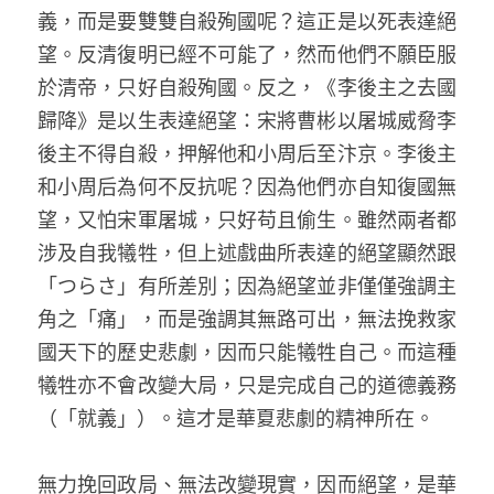
義，而是要雙雙自殺殉國呢？這正是以死表達絕
望。反清復明已經不可能了，然而他們不願臣服
於清帝，只好自殺殉國。反之，《李後主之去國
歸降》是以生表達絕望：宋將曹彬以屠城威脅李
後主不得自殺，押解他和小周后至汴京。李後主
和小周后為何不反抗呢？因為他們亦自知復國無
望，又怕宋軍屠城，只好苟且偷生。雖然兩者都
涉及自我犧牲，但上述戲曲所表達的絕望顯然跟
「つらさ」有所差別；因為絕望並非僅僅強調主
角之「痛」，而是強調其無路可出，無法挽救家
國天下的歷史悲劇，因而只能犧牲自己。而這種
犧牲亦不會改變大局，只是完成自己的道德義務
（「就義」）。這才是華夏悲劇的精神所在。 
無力挽回政局、無法改變現實，因而絕望，是華