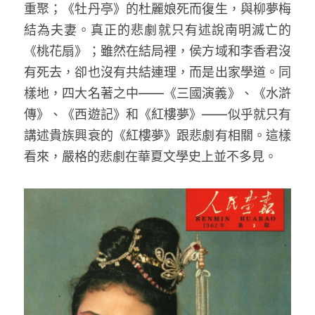
重聚；《牡丹亭》的杜麗娘死而復生，與柳夢梅
結為夫妻。真正的悲劇就只有述說南明滅亡的
《桃花扇》；雖然在結局裡，侯方域和李香君沒
有死去，卻也沒有共結連理，而是出家學道。同
樣地，四大名著之中——《三國演義》、《水滸
傳》、《西遊記》和《紅樓夢》——似乎就只有
講述貴族興衰的《紅樓夢》跟悲劇有相關。這樣
看來，嚴格的悲劇在華夏文學史上並不多見。 