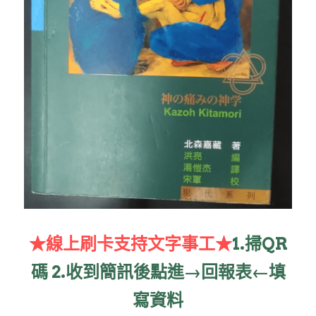
家書
★線上刷卡支持文字事工★
1.掃QR
碼 2.收到簡訊後點進→回報表←填
寫資料