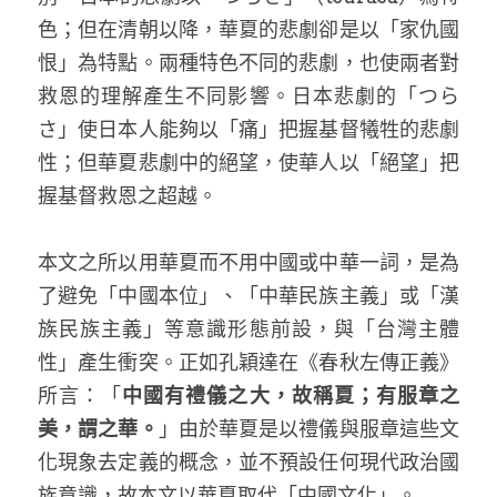
色；但在清朝以降，華夏的悲劇卻是以「家仇國
恨」為特點。兩種特色不同的悲劇，也使兩者對
救恩的理解產生不同影響。日本悲劇的「つら
さ」使日本人能夠以「痛」把握基督犧牲的悲劇
性；但華夏悲劇中的絕望，使華人以「絕望」把
握基督救恩之超越。 
本文之所以用華夏而不用中國或中華一詞，是為
了避免「中國本位」、「中華民族主義」或「漢
族民族主義」等意識形態前設，與「台灣主體
性」產生衝突。正如孔穎達在《春秋左傳正義》
所言：「
中國有禮儀之大，故稱夏；有服章之
美，謂之華。
」由於華夏是以禮儀與服章這些文
化現象去定義的概念，並不預設任何現代政治國
族意識，故本文以華夏取代「中國文化」。 