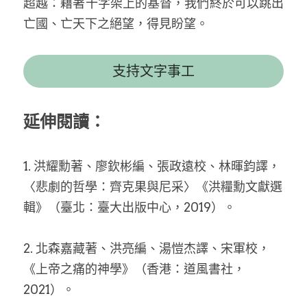
超越：藉著十字架上的基督，我們終於可以跳出
亡國、亡天下之絕望，得見盼望。 
支持文字事工
延伸閱讀：
1. 洪耀勳著、廖欽彬編、張政遠校、林暉鈞譯，
〈悲劇的哲學：齊克果與尼采〉《洪糧勳文獻選
輯》（臺北：臺大出版中心，2019）。 
2. 北森嘉藏著、洪亮編、湯愷杰譯、宋軍校，
《上帝之痛的神學》（香港：道風書社，
2021）。