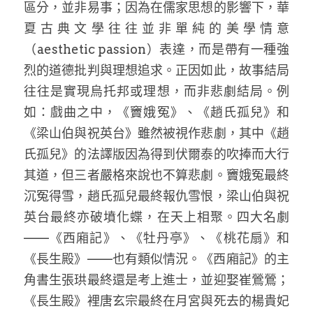
區分，並非易事；因為在儒家思想的影響下，華
夏古典文學往往並非單純的美學情意
（aesthetic passion）表達，而是帶有一種強
烈的道德批判與理想追求。正因如此，故事結局
往往是實現烏托邦或理想，而非悲劇結局。例
如：戲曲之中，《竇娥冤》、《趙氏孤兒》和
《梁山伯與祝英台》雖然被視作悲劇，其中《趙
氏孤兒》的法譯版因為得到伏爾泰的吹捧而大行
其道，但三者嚴格來說也不算悲劇。竇娥冤最終
沉冤得雪，趙氏孤兒最終報仇雪恨，梁山伯與祝
英台最終亦破墳化蝶，在天上相聚。四大名劇
——《西廂記》、《牡丹亭》、《桃花扇》和
《長生殿》——也有類似情況。《西廂記》的主
角書生張珙最終還是考上進士，並迎娶崔鶯鶯；
《長生殿》裡唐玄宗最終在月宮與死去的楊貴妃