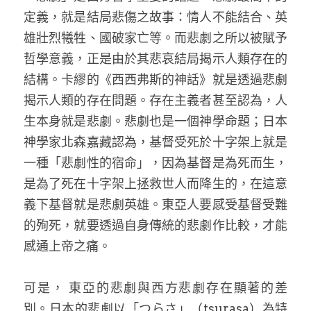
定義，就是結局悲傷之故事：情人不能結合、英
雄壯烈犧牲、國破家亡等。而悲劇之所以被賦予
哲學意義，正是由於其悲哀結局揭示人類存在的
結構。卡繆的《西西弗斯的神話》就是透過悲劇
揭示人類的存在問題。存在主義者甚至認為，人
生本身就是悲劇。悲劇也是一個神學命題；日本
神學家北森嘉藏認為，基督受死於十字架上就是
一種「悲劇性的宿命」，因為基督是為死而生，
是為了死在十字架上拯救世人而降生的，在這意
義下基督就是悲劇英雄。東亞人要感受基督受難
的殉死，就要透過自身傳統的悲劇作比較，才能
感通上帝之痛。 
可是， 東亞的悲劇與西方悲劇存在顯著的差
別。日本的悲劇以「つらさ」（tsurasa）為特