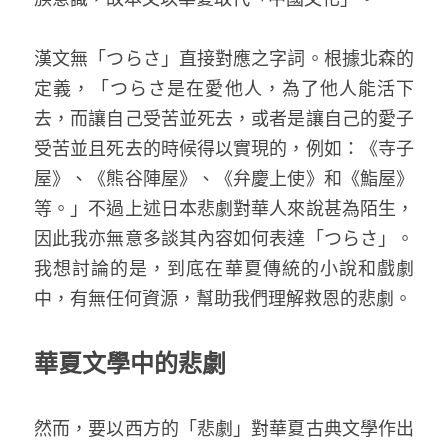
漢文無「つらさ」直接對應之字詞。根據北森的
定義，「つらさ是在愛他人，為了他人能活下
去，而讓自己受苦並死去，或者是讓自己的愛子
受苦並且死去的時候得以實現的，例如：《寺子
屋》、《熊谷陣屋》、《弁慶上使》和《鮨屋》
等。」不過上述日本悲劇對華人來說甚為陌生，
因此我亦無意多談其內容如何表達「つらさ」。
我想討論的是，到底在華夏傳統的小說和戲劇
中，有無任何資源，幫助我們理解救恩的悲劇。 
華夏文學中的悲劇
然而，要以西方的「悲劇」對華夏古典文學作出