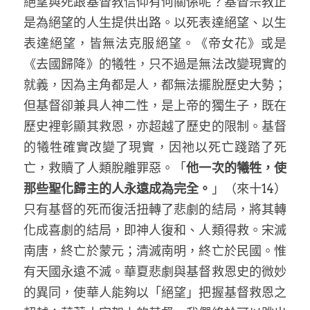
絕望與死跟基督教信仰有何關係呢？基督宗教正
是為絕望的人生提供出路。以死表達絕望、以生
表達絕望，皆無法克服絕望。《帝女花》或是
《去國歸降》的犧牲，只不過是無法改變現實的
就義，因為主角都是人，都無法擺脫歷史大勢；
但基督卻兼具人神二性，是上帝的獨生子，既在
歷史裡彰顯其救恩，亦超越了歷史的限制。基督
的犧牲確實改變了現實，因祂以死亡踐踏了死
亡，救贖了人類脫離罪惡。「
他一次的犧牲，使
那些聖化歸主的人永遠成為完全。
」（來十14）
只有基督的死而復活扭轉了悲劇的結局，將其轉
化成喜劇的結局，即神人復和、人類得救。宋滅
南唐，終亡於蒙元；清滅南明，終亡於民國。惟
有天國永遠不滅。華夏悲劇與基督救恩史的微妙
的異同，使華人能夠以「絕望」把握基督救恩之