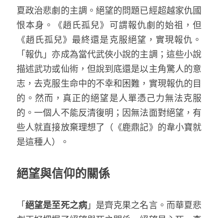
夏政治悲劇的主調。絕望的問題已經超越家仇國
恨本身。《趙氏孤兒》可謂報仇劇的始祖，但
《趙氏孤兒》最終還是克服絕望，實現報仇。
「報仇」亦成為當代武俠小說的主調；這些小說
描述武功或仙術，但說到底還是以主角驚人的意
志，去克服生命中的不幸和困難，實現報仇的目
的。然而，真正的絕望是人單憑己力無法克服
的。一個人不能反清復明；因無法面對絕望，有
些人就直接放棄理想了（《鹿鼎記》的韋小寶就
是這種人）。 
絕望與信仰的關係
「
絕望是至死之病
」是齊克果之名言。而華夏悲