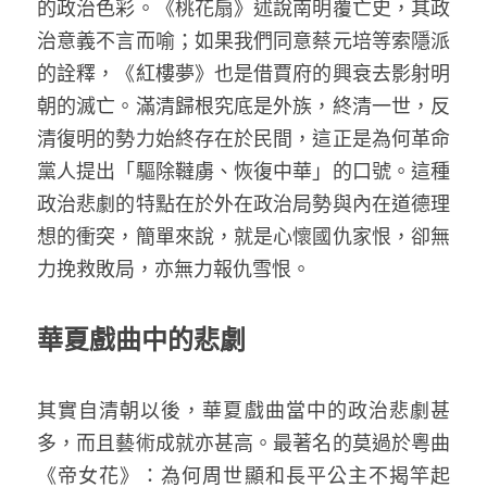
的政治色彩。《桃花扇》述說南明覆亡史，其政
治意義不言而喻；如果我們同意蔡元培等索隱派
的詮釋，《紅樓夢》也是借賈府的興衰去影射明
朝的滅亡。滿清歸根究底是外族，終清一世，反
清復明的勢力始終存在於民間，這正是為何革命
黨人提出「驅除韃虜、恢復中華」的口號。這種
政治悲劇的特點在於外在政治局勢與內在道德理
想的衝突，簡單來說，就是心懷國仇家恨，卻無
力挽救敗局，亦無力報仇雪恨。 
華夏戲曲中的悲劇
其實自清朝以後，華夏戲曲當中的政治悲劇甚
多，而且藝術成就亦甚高。最著名的莫過於粵曲
《帝女花》：為何周世顯和長平公主不揭竿起