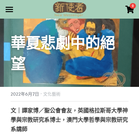
×
0
商品分類
最新消息
所有商品分類
關於我們
華夏悲劇中的絕
雜誌目錄
望
雜誌專欄
畫話人生
最新文章
編者的話
·
訂購/奉獻/廣告刊登
寫寫畫畫
2022年6月7日
文化藝術
本期主題
漫畫
好站連結
文｜譚家博／聖公會會友，英國格拉斯哥大學神
學與宗教研究系博士，澳門大學哲學與宗教研究
大專世界
Facebook
系講師
台灣教會人物檔案
搜索