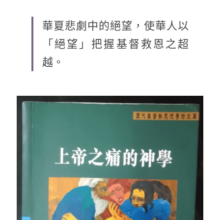
乘著夢想去旅行
華夏悲劇中的絕望，使華人以
成長部落格
「絕望」把握基督救恩之超
奉獻支持
越。
特稿
解惑之窗
母語葡萄園
神學淺說
信仰生活
好書櫥窗
厝邊頭尾