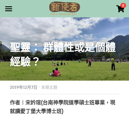
×
0
商品分類
最新消息
所有商品分類
關於我們
聖靈： 群體性或是個體
雜誌目錄
經驗？
雜誌專欄
畫話人生
最新文章
編者的話
·
訂購/奉獻/廣告刊登
寫寫畫畫
2019年12月7日
本期主題
本期主題
漫畫
好站連結
作者︱宋訡瑄(台南神學院道學碩士班畢業，現
就讀愛丁堡大學博士班)
大專世界
Facebook
台灣教會人物檔案
搜索