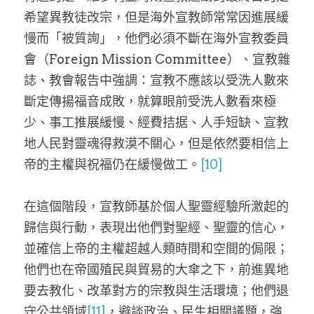
希望異教徒改宗，但是海外宣教師常常因進展緩
慢而「被質詢」，他們必須不斷在海外宣教委員
會（Foreign Mission Committee）、宣教雜
誌、教會報告中強調：宣教不應該以受洗人數來
斷定傳揚福音成敗，就算眼前受洗人數看來極
少、事工推展緩慢、經費拮据、人手短缺、宣教
地人民對靈魂得救漠不關心，但是依然要相信上
帝的主權與祝福仍在緩慢做工。
[10]
在這個階段，宣教師基於個人聖靈經驗所激起的
歸信與行動，表現出他們對聖經、聖靈的信心，
並確信上帝的主權超越人類時間和空間的侷限；
他們也在帝國殖民與貿易的大傘之下，前進異地
要去教化、改革對方的宗教與生活環境；他們退
守公共領域
[11]
，避談政治、民生相關議題，強