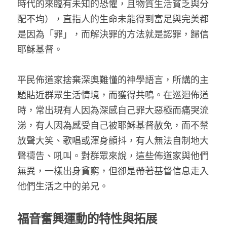
時代的來臨有未知的恐懼，且物質生活貧乏與分
配不均），直指人的生命未能得到富足與完美都
是因為「罪」，而解決罪的方法就是認罪，歸信
耶穌基督。
平民佈道家捨棄深奧難懂的神學語言，所講的主
題貼近群眾生活情境，而獲得共鳴。在巡迴佈道
時，常出現有人因為深感自己罪大惡極而痛哭流
涕，有人因為感受自己被耶穌基督赦免，而不禁
放聲大笑、歌唱或渾身顫抖，有人無法自制地大
聲禱告、吼叫。對群眾來說，這些佈道家與他們
無異，一樣出身貧窮，但卻是帶著基督信息走入
他們生活之中的弟兄。
福音奮興運動的特性與拓展