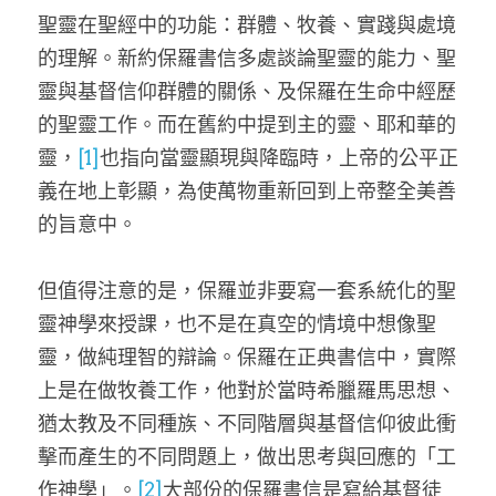
家書
聖靈在聖經中的功能：群體、牧養、實踐與處境
的理解。新約保羅書信多處談論聖靈的能力、聖
靈與基督信仰群體的關係、及保羅在生命中經歷
的聖靈工作。而在舊約中提到主的靈、耶和華的
靈，
[1]
也指向當靈顯現與降臨時，上帝的公平正
義在地上彰顯，為使萬物重新回到上帝整全美善
的旨意中。
但值得注意的是，保羅並非要寫一套系統化的聖
靈神學來授課，也不是在真空的情境中想像聖
靈，做純理智的辯論。保羅在正典書信中，實際
上是在做牧養工作，他對於當時希臘羅馬思想、
猶太教及不同種族、不同階層與基督信仰彼此衝
擊而產生的不同問題上，做出思考與回應的「工
作神學」。
[2]
大部份的保羅書信是寫給基督徒