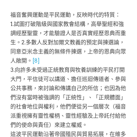
福音奮興運動是平民運動，反映時代的特質：
1.試圖打破階級與國家教會結構，高舉聖經和強
調經歷聖靈，才能驗證人是否真實經歷恩典而重
生。2.多數人反對加爾文教義的預定與揀選論，
同意亞米念主義的無條件揀選，上帝的恩典向眾
人敞開。
[8]
3.向許多未受過正統教育與牧養訓練的平民打開
大門，平信徒可以講道、擔任巡迴傳道者、參與
公共事務，來討論和傳講自己的所信；也因為他
們沒有當時被強調的「正統性」、「正規體面」
的社會地位與權利，他們便從另一個層次（福音
派重視擁有靈性權柄、靈性經驗及上帝託付給他
們的使命與責任）來建立權威。
這波平民運動沿著帝國殖民與貿易拓展，在維多