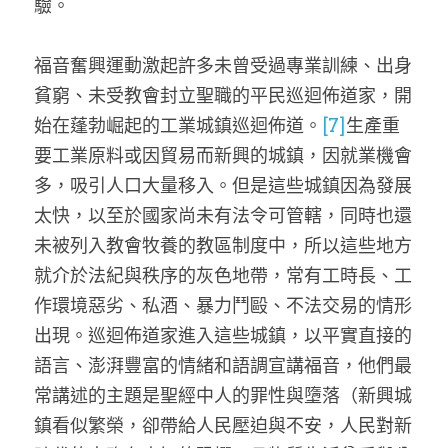
驗。
福音奮興運動激起許多未曾受過專業訓練、出身
貧窮、未受教會封立聖職的平民巡迴佈道家，開
始在蓬勃崛起的工業城鎮巡迴佈道。
[7]
生產重
要工業原料或因貿易而新興的城鎮，因就業機會
多，吸引人口大量移入。但是這些城鎮因為發展
太快，以至於國家尚未有法令可管轄，同時也還
未被列入教會牧養的教區制度中，所以這些地方
就介於法紀與秩序的灰色地帶，常有工時長、工
作環境惡劣、私酒、暴力鬥毆、不法交易的情形
出現。巡迴佈道家進入這些城鎮，以平實直接的
語言、澎湃豐富的情緒和語調宣講福音，他們最
常講述的主題是聖經中人的罪性與墮落（新興城
鎮看似繁榮，卻帶給人民壓迫與不安，人民對新