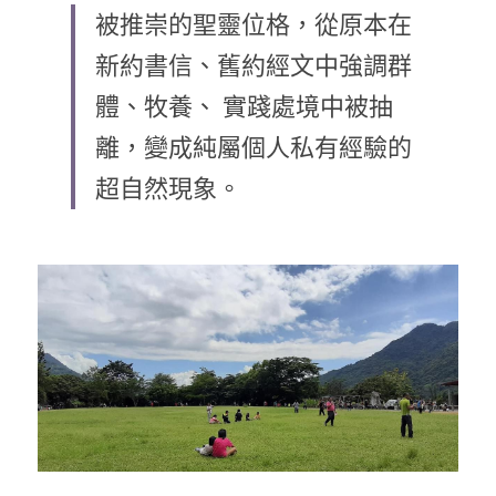
被推崇的聖靈位格，從原本在
乘著夢想去旅行
新約書信、舊約經文中強調群
成長部落格
體、牧養、 實踐處境中被抽
奉獻支持
特稿
離，變成純屬個人私有經驗的
超自然現象。
解惑之窗
母語葡萄園
神學淺說
信仰生活
好書櫥窗
厝邊頭尾