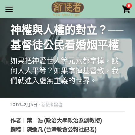
×
0
商品分類
最新消息
神權與人權的對立？──
所有商品分類
關於我們
基督徒公民看婚姻平權
雜誌目錄
如果把神愛世人等元素都拿掉，談
雜誌專欄
何人人平等？如果拿掉基督教，我
畫話人生
最新文章
們就進入虛無主義的世界。
編者的話
訂購/奉獻/廣告刊登
寫寫畫畫
·
本期主題
漫畫
2017年2月4日
好站連結
新使者論壇
大專世界
Facebook
作者︱葉　浩 (政治大學政治系副教授)
撰稿︱陳逸凡 (台灣教會公報社記者)
台灣教會人物檔案
搜索