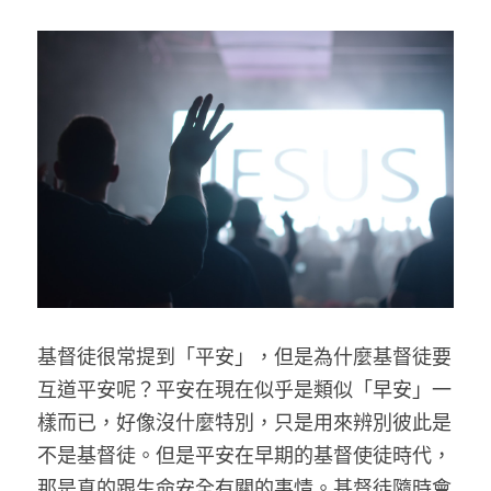
乘著夢想去旅行
成長部落格
奉獻支持
特稿
解惑之窗
母語葡萄園
神學淺說
信仰生活
基督徒很常提到「平安」，但是為什麼基督徒要
互道平安呢？平安在現在似乎是類似「早安」一
好書櫥窗
樣而已，好像沒什麼特別，只是用來辨別彼此是
厝邊頭尾
不是基督徒。但是平安在早期的基督使徒時代，
那是真的跟生命安全有關的事情。基督徒隨時會