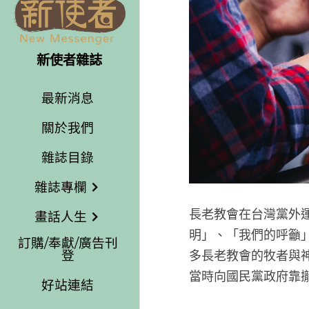
新使者雜誌
最新消息
關於我們
雜誌目錄
雜誌專欄
畫話人生
長老教會
訂購/奉獻/廣告刊
明」、「
登
多長老教
好站連結
當時向國
Facebook