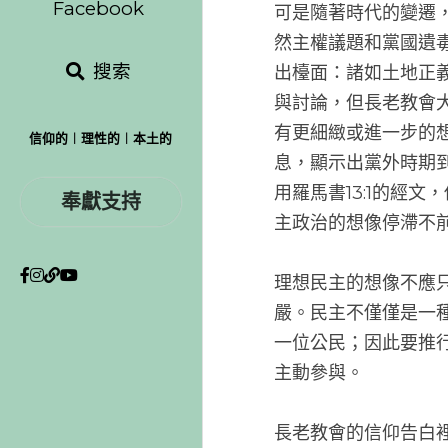
可是隨著
然主權議
搜索
出檯面：
購物車
(
0
)
與討論，
有更細緻
息，顯示
信仰的︱理性的︱本土的
用羅馬書
奉獻支持
主政治的
理想民主
嚴。民主
一位公民
主動參與
長老教會