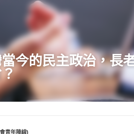
台灣當今的民主政治，長老
·
2日
大專世界
瀞皓 (長老教會青年陣線)