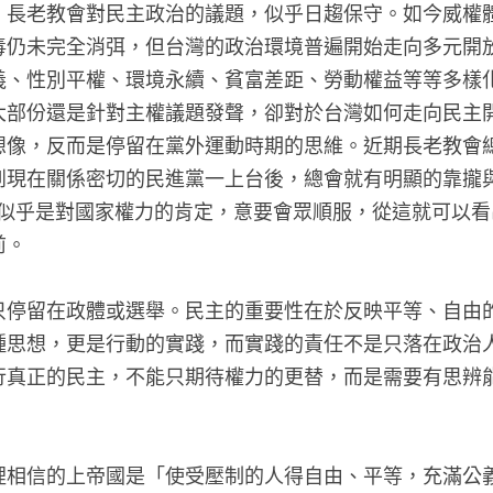
時代的變遷，長老教會對民主政治的議題，似乎日趨保
題和黨國遺毒仍未完全消弭，但台灣的政治環境普遍開
諸如土地正義、性別平權、環境永續、貧富差距、勞動
但長老教會大部份還是針對主權議題發聲，卻對於台灣
或進一步的想像，反而是停留在黨外運動時期的思維。近期
出黨外時期到現在關係密切的民進黨一上台後，總會就
13:1的經文，似乎是對國家權力的肯定，意要會眾順服
想像停滯不前。
的想像不應只停留在政體或選舉。民主的重要性在於反
不僅僅是一種思想，更是行動的實踐，而實踐的責任不
；因此要推行真正的民主，不能只期待權力的更替，而
。
的信仰告白裡相信的上帝國是「使受壓制的人得自由、