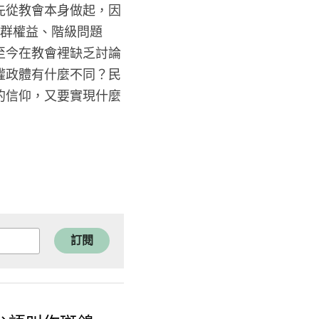
仰之前，需要先從教會本身做起，因
GBTIQA族群權益、階級問題
然而這些議題至今在教會裡缺乏討論
樣的教會和威權政體有什麼不同？民
麼以愛為中心的信仰，又要實現什麼
訂閱