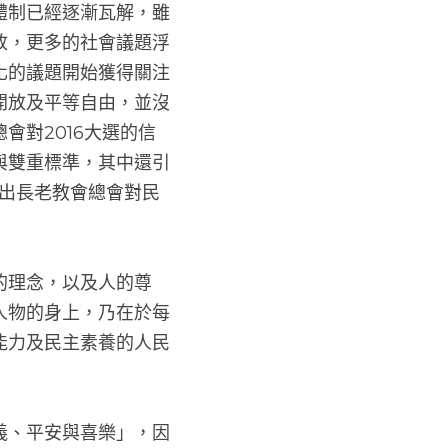
守。如今威權體制已經逐漸瓦解，雖
始走向多元開放，更多的社會議題浮
權益等等多樣化的議題開始獲得關注
如何走向民主開放及平等自由，並沒
長老教會總會對2016大選的信
有明顯的靠攏與雙重標準，其中還引
，從這就可以看出長老教會總會對民
映平等、自由的理念，以及人的尊
是只落在政治人物的身上，乃在於每
是需要有思辨能力及民主素養的人民
平等，充滿公義、平安與喜樂」，因