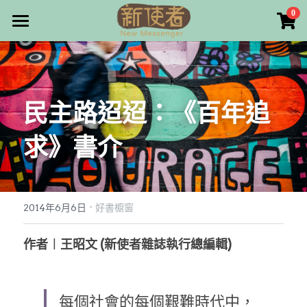
×
0
商品分類
最新消息
所有商品分類
關於我們
民主路迢迢：《百年追
雜誌目錄
求》書介
雜誌專欄
畫話人生
最新文章
編者的話
·
訂購/奉獻/廣告刊登
寫寫畫畫
2014年6月6日
好書櫥窗
本期主題
漫畫
好站連結
作者︱王昭文 (新使者雜誌執行總編輯)
大專世界
Facebook
每個社會的每個艱難時代中，
台灣教會人物檔案
搜索