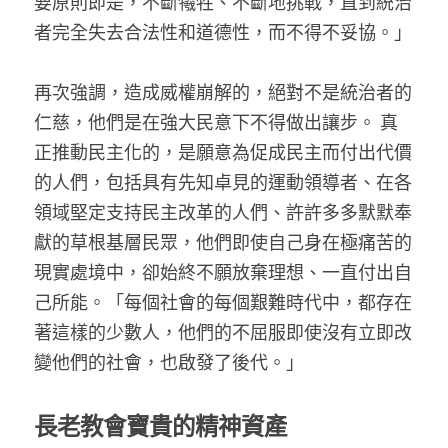
要原則即是，不斷犧牲、不斷地挑戰，直到統治
者完全失去合法性和道德性，而不得不妥協。」
再次強調，造成威權崩解的，絕對不是統治者的
仁慈，他們是在強大民意下不得做出讓步。 真
正推動民主化的，是願意為促成民主而付出代價
的人們，包括具有先知卓見的運動領導者、在各
領域堅定支持民主改革的人們、許許多多默默奉
獻的草根基層民眾，他們即使自己身在極痛苦的
現實處境中，卻始終不願放棄理想、一直付出自
己所能。「每個社會的每個艱難時代中，都存在
著這樣的少數人，他們的不屈服即使沒有立即改
變他們的社會，也啟發了後代。」
長老教會寶貴的精神資產