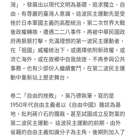
灣」，發展出以現代文明為基礎、追求獨立、自
由、有尊嚴的臺灣人意識。這波民主運動先是受
挫於日本軍國主義的高壓統治，第二次世界大戰
後政權轉換，遭遇二二八事件，再被中華民國政
府再狠狠打擊。充滿理想的第一波民主運動者，
在「祖國」威權統治下，或選擇依附新政權，或
流亡海外，或在故鄉中自我放逐、不再參與公共
事務，也有少部份人繼續奮鬥，在第二波民主運
動中重新站上歷史舞台。
卷二「自由的挫敗」，吳乃德執筆。寫的是
1950年代自由主義者以《自由中國》雜誌為基
地，批判蔣介石的獨裁，甚至試圖成立反對黨的
第二波民主運動。 這波民主運動的前期，由外
省籍的自由主義知識分子為主角，後期則加入了