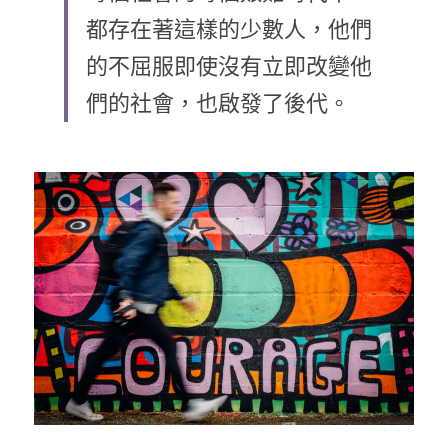
都存在著這樣的少數人，他們
乘著夢想去旅行
的不屈服即使沒有立即改變他
成長部落格
們的社會，也啟發了後代。
奉獻支持
特稿
解惑之窗
母語葡萄園
神學淺說
信仰生活
好書櫥窗
厝邊頭尾