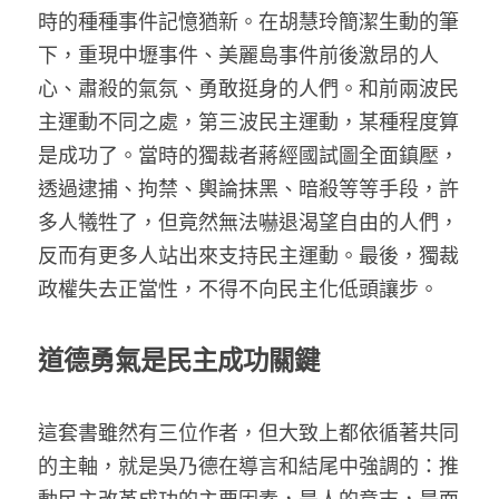
時的種種事件記憶猶新。在胡慧玲簡潔生動的筆
下，重現中壢事件、美麗島事件前後激昂的人
心、肅殺的氣氛、勇敢挺身的人們。和前兩波民
主運動不同之處，第三波民主運動，某種程度算
是成功了。當時的獨裁者蔣經國試圖全面鎮壓，
透過逮捕、拘禁、輿論抹黑、暗殺等等手段，許
多人犧牲了，但竟然無法嚇退渴望自由的人們，
反而有更多人站出來支持民主運動。最後，獨裁
政權失去正當性，不得不向民主化低頭讓步。
道德勇氣是民主成功關鍵
這套書雖然有三位作者，但大致上都依循著共同
的主軸，就是吳乃德在導言和結尾中強調的：推