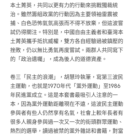
本土菁英，共同以更有力的行動來挑戰獨裁統
治。雖然籌組政黨的行動因為主要領袖雷震被
捕、白色恐怖氣氛高張而不得不放棄，但這波嘗
試仍得關注。特別是，中國自由主義者和臺灣本
土菁英攜手抵抗威權，雙方各自經驗過被鎮壓的
挫敗，仍以無比勇氣再度嘗試。兩群人共同寫下
的「政治遺囑」，成為後人的道德資產。
卷三「民主的浪潮」，胡慧玲執筆，寫第三波民
主運動，也就是1970年代「黨外運動」至1986
年民進黨成立。這是本套書最吸引人注意的一
本，因為黨外運動距離現在不遠，這波民主運動
參與者有些人仍然享有名氣，社會上較年長者有
很多人親身參與過一次又一次的街頭群眾運動、
熱烈的選舉，讀過被禁的黨外雜誌和書籍，對當