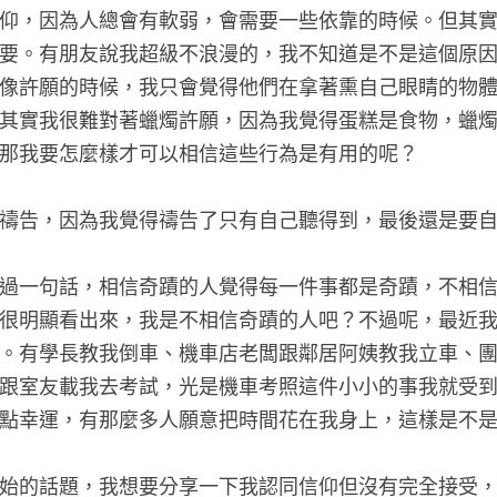
仰，因為人總會有軟弱，會需要一些依靠的時候。但其
要。有朋友說我超級不浪漫的，我不知道是不是這個原
像許願的時候，我只會覺得他們在拿著熏自己眼睛的物
其實我很難對著蠟燭許願，因為我覺得蛋糕是食物，蠟
那我要怎麼樣才可以相信這些行為是有用的呢？
禱告，因為我覺得禱告了只有自己聽得到，最後還是要
過一句話，相信奇蹟的人覺得每一件事都是奇蹟，不相
很明顯看出來，我是不相信奇蹟的人吧？不過呢，最近
。有學長教我倒車、機車店老闆跟鄰居阿姨教我立車、
跟室友載我去考試，光是機車考照這件小小的事我就受
點幸運，有那麼多人願意把時間花在我身上，這樣是不
始的話題，我想要分享一下我認同信仰但沒有完全接受