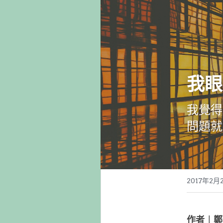
我眼
我覺得
問題就
2017年2月
作者︱鄭