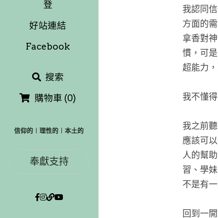
登
我認同信
方面的需
好站連結
拿香對神
Facebook
慣，可是
超能力，
搜索
我不懂得
購物車
(
0
)
我之前聽
信仰的︱理性的︱本土的
應該可以
人的幫助
奉獻支持
習、學妹
不是有一
回到一開