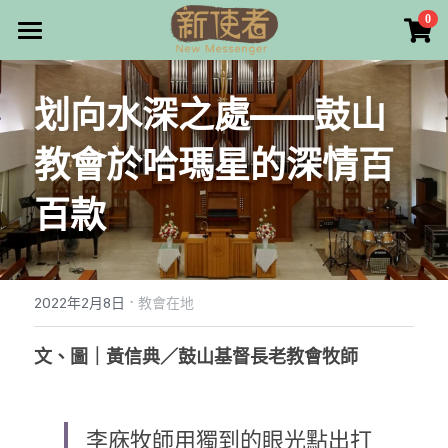
×
0
商品分類
最新消息
划向水深之處——鼓山
所有商品分類
關於我們
教會於哈瑪星的深情百
雜誌目錄
百款
雜誌專欄
畫話人生
最新文章
編者的話
·
訂購/奉獻/廣告刊登
寫寫畫畫
2022年2月8日
教會在地
本期主題
漫畫
好站連結
文、圖｜黃信典／鼓山基督長老教會牧師
大專世界
Facebook
李庥牧師用獨到的眼光點出打
台灣教會人物檔案
搜索