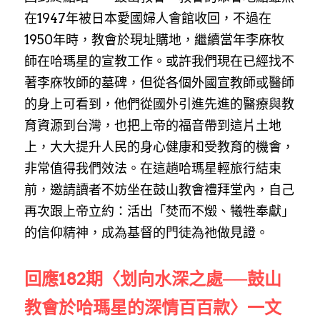
在1947年被日本愛國婦人會館收回，不過在
1950年時，教會於現址購地，繼續當年李庥牧
師在哈瑪星的宣教工作。或許我們現在已經找不
著李庥牧師的墓碑，但從各個外國宣教師或醫師
的身上可看到，他們從國外引進先進的醫療與教
育資源到台灣，也把上帝的福音帶到這片土地
上，大大提升人民的身心健康和受教育的機會，
非常值得我們效法。在這趟哈瑪星輕旅行結束
前，邀請讀者不妨坐在鼓山教會禮拜堂內，自己
再次跟上帝立約：活出「焚而不燬、犧牲奉獻」
的信仰精神，成為基督的門徒為祂做見證。
回應182期〈划向水深之處──鼓山
教會於哈瑪星的深情百百款〉一文