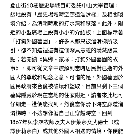
登山街60巷歷史場域目前委託中山大學管理，
該地設有「歷史場域時空廊道溜滑梯」及相關環
境介紹，為清朝時期的打水灣和聚落。此外，附
近的小型廣場上設有小小的介紹板，上面標示著
「打狗外國墓園」，許多人都只被溜滑梯所吸
引，卻不知這裡還有這個深具意義的隱藏版景
點；若閱讀《異鄉‧家塚：打狗外國墓園的故
事》，即可從文章中瞭解到當時居民對已逝的外
國人的尊敬和紀念之意。可惜的是，外國墓園於
國民政府來台後被破壞和盜取，目前只剩下三個
墓碑隱藏於現在當地的住家附近，讀者來此地可
仔細走一遭便能找到。然後當你滑下時空廊道溜
滑梯時，不妨想像著自己正穿越時空，回到
1867年與李庥牧師及夫人伊萊莎女武德士（或
譯伊莉莎白）或其他外國人相遇的情境，你便能