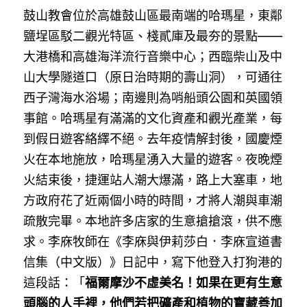
鼓山教會位於高雄鼓山區最南端的哈瑪星，東鄰
鹽埕區駁二觀光特區、棧貳庫及最夯的景點——
大港橋和高雄海洋流行音樂中心；西臨柴山及中
山大學隧道口（原日治時期的壽山洞），可通往
西子灣海水浴場；南邊則為哨船頭公園和英國領
事館。哈瑪星有滿滿的文化資產和觀光產業，每
到假日遊客絡繹不絕。去年疫情解封後，國慶煙
火在本地施放，哈瑪星湧入大量的遊客。夜晚煙
火結束後，捷運站人潮大爆滿，路上大塞車，地
方政府花了近兩個小時的時間，才將人潮與車潮
疏散完畢。本地許多店家的生意搶搶滾，供不應
求。李庥牧師在《李庥與伊莉莎白．李庥宣道書
信集（中文版）》日記中，寫下他登入打狗港的
這段話：「
福爾摩沙不虛美名！如果在更有生意
頭腦的人手裡，他們若把礦產和植物的寶藏善加