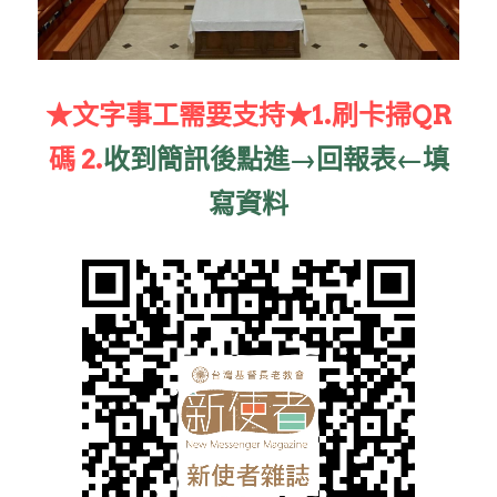
家書
★文字事工需要支持★1.刷卡掃QR
碼 2.
收到簡訊後點進→回報表←填
寫資料