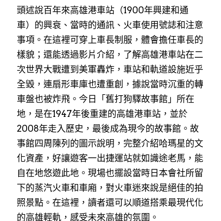
頭述說百年來高雄港車站（1900年興建和通
車）的興衰、當時的通訊、火車使用號誌和注意
事項。在這裡可穿上車長制服，體會擔任車長的
樣貌；還能透過影片介紹，了解高雄港車站在二
次世界大戰遭到美軍轟炸，車站和軌道設施近乎
全毀，連扇形車庫也遭重創，據說當時沉重的轉
車盤也被炸飛。今日「舊打狗驛故事館」所在
地，是在1947年後重建的高雄港車站，並於
2008年走入歷史，最後成為現今的故事館。故
事館四周陳列的圖示說明，完整介紹哈瑪星的文
化資產，好讓遊客一出捷運站就如識途老馬，能
自在地悠遊此地。現場也擺設當時日本會社所留
下的蒸汽火車和車廂，對火車迷來說是絕佳的拍
照景點。在這裡，讀者還可以順道搭乘最現代化
的高雄輕軌，感受未來高雄的氛圍。