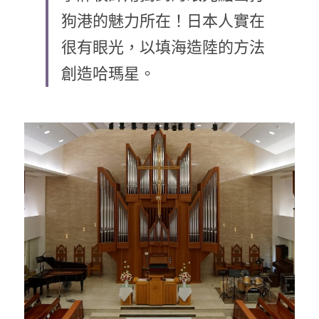
狗港的魅力所在！日本人實在
乘著夢想去旅行
很有眼光，以填海造陸的方法
成長部落格
創造哈瑪星。
奉獻支持
特稿
解惑之窗
母語葡萄園
神學淺說
信仰生活
好書櫥窗
厝邊頭尾