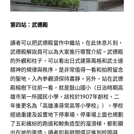
第四站：武德殿
讀者可以把武德殿當作中繼站，在此休息片刻，
武德殿解說員可以為大家進行導覽介紹。武德殿
的外觀和柱子，可以看出日式建築風格和武士道
精神的規律與秩序，是非常值得一看和拍照留念
的聖地，入內參觀須保持肅靜。另外，站在武德
殿榕樹下往前一看，就是鼓山國小（日治時期高
雄市第一所國民小學，該校於1907年創校，二
年後更名為「高雄湊尋常高等小學校」）。學校
經過重建及設置地下停車場，停車場上面也規劃
了五彩繽紛的跑道和鯨魚造型的溜滑梯，都彰顯
出在地的風情。讀者如有時間還可進到校園尋