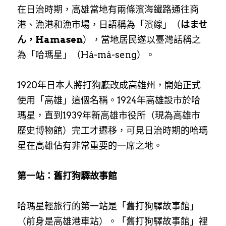
在日治時期，高雄當地有兩條濱海鐵路通往商
港、漁港和漁市場，日語稱為「濱線」（
はませ
ん，Hamasen
），當地居民遂以臺灣話稱之
為「哈瑪星」（Há-má-seng）。
1920年日本人將打狗廳改成高雄州，開始正式
使用「高雄」這個名稱。1924年高雄設市於哈
瑪星，直到1939年新高雄市役所（現為高雄市
歷史博物館）完工才遷移，可見日治時期的哈瑪
星在高雄佔有非常重要的一席之地。
第一站：舊打狗驛故事館
哈瑪星輕旅行的第一站是「舊打狗驛故事館」
（前身是高雄港車站）。「舊打狗驛故事館」裡