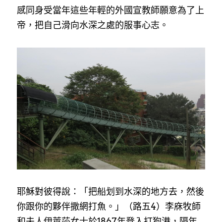
感同身受當年這些年輕的外國宣教師願意為了上
帝，把自己滑向水深之處的服事心志。
耶穌對彼得說：「把船划到水深的地方去，然後
你跟你的夥伴撒網打魚。」（路五4）李庥牧師
和夫人伊萊莎女士於1867年登入打狗港，隔年