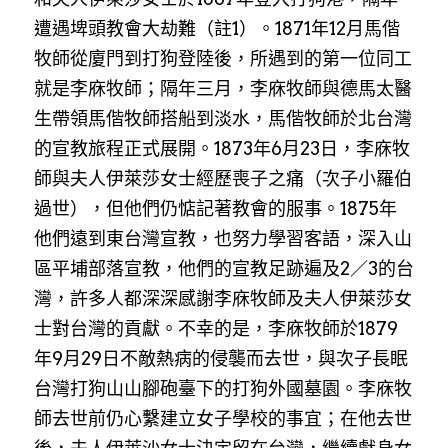
遭遇埤頭教會大劫難（註1）。1871年12月馬偕
牧師從廈門到打狗登陸後，所遇到的第一位同工
就是李庥牧師；隔年三月，李庥牧師與德馬太醫
生帶領馬偕牧師搭船到淡水，馬偕牧師於北台灣
的宣教旅程正式展開。1873年6月23日，李庥牧
師與夫人伊萊莎女士經歷喪子之痛（次子小羅伯
過世），但他們仍惦記著教會的服事。1875年
他們遠到東台灣宣教，也努力學習客語，深入山
區平埔部落宣教，他們的宣教足跡遍及2／3的台
灣，許多人都深深感謝李庥牧師及夫人伊萊莎女
士對台灣的貢獻。不幸的是，李庥牧師於1879
年9月29日不敵熱病的侵襲而去世，與次子長眠
台灣打狗山山腳砲臺下的打狗外國墓園。李庥牧
師去世前仍心繫建立女子學校的事宜；在他去世