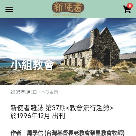
×
0
商品分類
最新消息
所有商品分類
關於我們
雜誌目錄
小組教會
雜誌專欄
畫話人生
最新文章
編者的話
·
訂購/奉獻/廣告刊登
寫寫畫畫
2005年1月1日
本期主題
本期主題
漫畫
好站連結
新使者雜誌 第37期<教會流行趨勢>
於1996年12月 出刊
大專世界
Facebook
作者︱周學信 (台灣基督長老教會榮星教會牧師)
台灣教會人物檔案
搜索