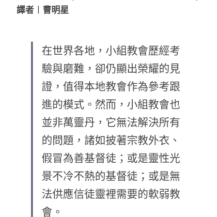
譯者︱曹明星
乘著夢想去旅行
成長部落格
在世界各地，小組教會歷經考
奉獻支持
特稿
驗與磨難，卻仍顯出榮耀的見
解惑之窗
證，值得本地教會作為參考跟
進的模式。然而，小組教會也
母語葡萄園
並非萬靈丹，它無法解決所有
神學淺說
的問題，諸如披著宗教外衣、
信仰生活
假冒為善基督徒；或是靈性光
好書櫥窗
景不冷不熱的基督徒；或是無
法供應信徒靈裡需要的軟弱教
厝邊頭尾
會。