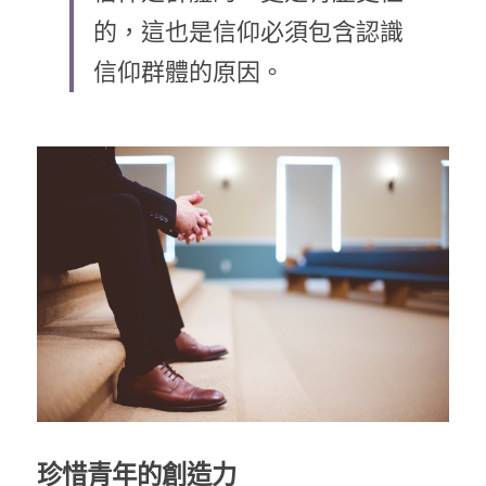
的，這也是信仰必須包含認識
乘著夢想去旅行
信仰群體的原因。
成長部落格
奉獻支持
特稿
解惑之窗
母語葡萄園
神學淺說
信仰生活
好書櫥窗
厝邊頭尾
珍惜青年的創造力