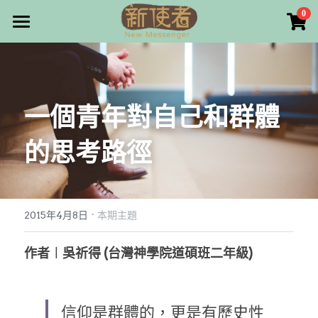
×
0
商品分類
最新消息
所有商品分類
關於我們
一個青年對自己和群體
雜誌目錄
的思考路徑
雜誌專欄
畫話人生
最新文章
編者的話
·
訂購/奉獻/廣告刊登
寫寫畫畫
2015年4月8日
本期主題
本期主題
漫畫
好站連結
作者︱吳祈得 (台灣神學院道碩班二年級)
大專世界
Facebook
信仰是群體的，更是有歷史性
台灣教會人物檔案
搜索