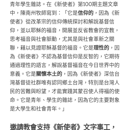
家書
青年學生雜誌。在《新使者》第100期主題文章
中，陳南州牧師寫到：「它是
信仰的
，因為《新
使者》從改革宗的信仰傳統探討和解說基督信
仰，並以耶穌的福音，開展並反省教會的宣教，
思考福音與社會脈動，尤其是與社會革新之關
聯，藉以見證耶穌基督的福音。它是
理性的
，因
為《新使者》不認為基督信仰是反智的，它期待
通過理性的語言，解說基督福音在今日世界中的
意義。它是
關懷本土的
，因為《新使者》深信台
灣基督徒社群唯有認同鄉土台灣，特別是台灣人
民的苦難與盼望，才能實踐其蒙召使人得福的使
命。它是青年、學生的雜誌，因為它的主要對象
是大學生和社會青年。」
邀請教會支持《新使者》文字事工，