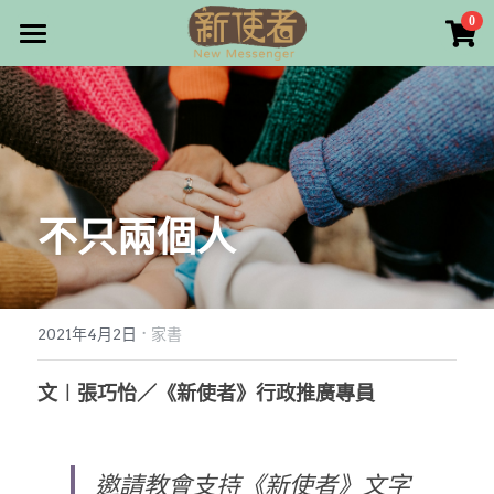
×
0
商品分類
最新消息
所有商品分類
關於我們
雜誌目錄
不只兩個人
雜誌專欄
畫話人生
最新文章
編者的話
·
訂購/奉獻/廣告刊登
寫寫畫畫
2021年4月2日
家書
本期主題
漫畫
好站連結
文︱張巧怡／《新使者》行政推廣專員
大專世界
Facebook
邀請教會支持《新使者》文字
台灣教會人物檔案
搜索