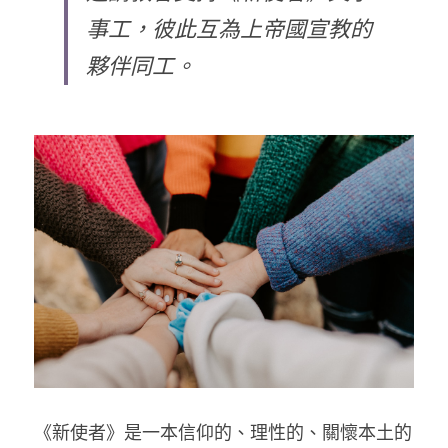
事工，彼此互為上帝國宣教的
乘著夢想去旅行
夥伴同工。
成長部落格
奉獻支持
特稿
解惑之窗
母語葡萄園
神學淺說
信仰生活
好書櫥窗
厝邊頭尾
《新使者》是一本信仰的、理性的、關懷本土的