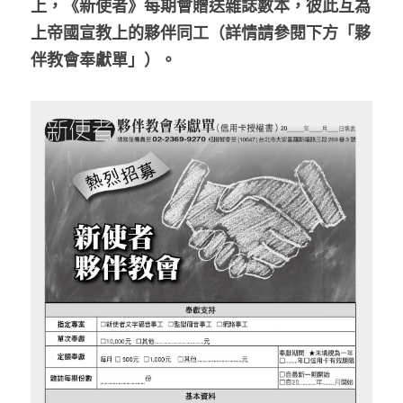
上，《新使者》每期會贈送雜誌數本，彼此互為
上帝國宣教上的夥伴同工（詳情請參閱下方「夥
伴教會奉獻單」）。