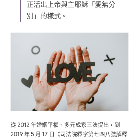
正活出上帝與主耶穌「愛無分
乘著夢想去旅行
別」的樣式。
成長部落格
奉獻支持
特稿
解惑之窗
母語葡萄園
神學淺說
信仰生活
好書櫥窗
從 2012 年婚姻平權、多元成家三法提出，到 
厝邊頭尾
2019 年 5 月 17 日《司法院釋字第七四八號解釋