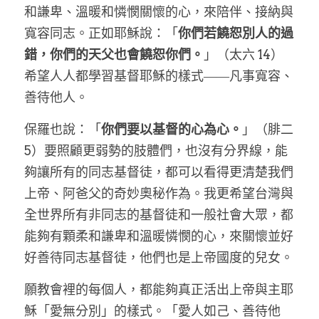
和謙卑、溫暖和憐憫關懷的心，來陪伴、接納與
寬容同志。正如耶穌說：「
你們若饒恕別人的過
錯，你們的天父也會饒恕你們。
」（太六 14）
希望人人都學習基督耶穌的樣式――凡事寬容、
善待他人。
保羅也說：「
你們要以基督的心為心。
」（腓二 
5）要照顧更弱勢的肢體們，也沒有分界線，能
夠讓所有的同志基督徒，都可以看得更清楚我們
上帝、阿爸父的奇妙奧秘作為。我更希望台灣與
全世界所有非同志的基督徒和一般社會大眾，都
能夠有顆柔和謙卑和溫暖憐憫的心，來關懷並好
好善待同志基督徒，他們也是上帝國度的兒女。
願教會裡的每個人，都能夠真正活出上帝與主耶
穌「愛無分別」的樣式。「愛人如己、善待他