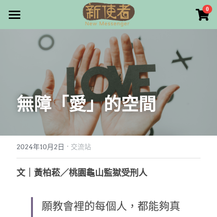
×
0
商品分類
最新消息
所有商品分類
關於我們
雜誌目錄
無障「愛」的空間
雜誌專欄
畫話人生
最新文章
編者的話
·
訂購/奉獻/廣告刊登
寫寫畫畫
2024年10月2日
交流站
本期主題
漫畫
好站連結
文｜黃柏菘／桃園龜山監獄受刑人
大專世界
Facebook
願教會裡的每個人，都能夠真
台灣教會人物檔案
搜索