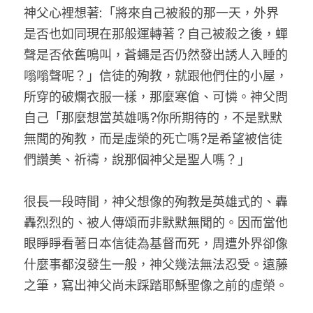
神父心裡想著:「將來自己被殺的那一天，外界
是否也如同現在那般運轉著？自己被殺之後，蟬
聲是否依舊鳴叫，蒼蠅是否仍然發出誘人入睡的
嗡嗡聲呢？」信徒的殉教，就跟他們住的小屋，
所穿的破爛衣服一樣，那麼寒傖、可憐。神父問
自己「那麼想當英雄嗎?你所期待的，不是默默
無聞的殉教，而是虛榮的死亡嗎?是希望被信徒
們讚美、祈禱，說那個神父是聖人嗎？」
很長一段時間，神父想像的殉教是英雄式的、轟
轟烈烈的、被人傳頌而非默默無聞的。因而當他
眼睜睜看著日本信徒為基督而死，周遭外界卻像
什麼事都沒發生一般，神父幾法無法忍受。遠藤
之筆，寫出神父尚未踩踏耶穌聖像之前的虛榮。