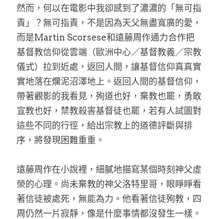
然而，何以在電影中我卻感到了濃濃的「無可指
責」？無可指責，不是因為天父無盡寬廣的愛，
而是Martin Scorsese和遠藤周作通力合作把
基督教信仰從雲端（歐洲中心／基督教義／宗教
儀式）拉到近處，返回人間，讓基督信仰真真實
實地落在爛泥沼澤地上。返回人間的基督信仰，
帶著觀影的我看見，殉道也好，棄教也罷，勇敢
宣教也好，禁教殺害基督徒也罷，若有人試圖對
這些不同的行徑，給出宗教上的道德評斷與排
序，將發現困難重重。
遠藤周作在小說裡，細膩地描寫某個時刻神父虛
榮的心理。尚未棄教的神父洛特里哥，眼睜睜看
著信徒被處死，無能為力。他看著信徒殉教，四
周仍然一片寂靜，像是什麼事情都沒發生一樣。