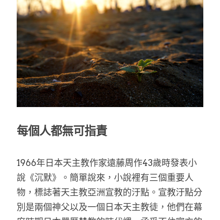
乘著夢想去旅行
成長部落格
奉獻支持
特稿
解惑之窗
母語葡萄園
每個人都無可指責
神學淺說
信仰生活
1966年日本天主教作家遠藤周作43歲時發表小
好書櫥窗
說《沉默》。簡單說來，小說裡有三個重要人
物，標誌著天主教亞洲宣教的汙點。宣教汙點分
厝邊頭尾
別是兩個神父以及一個日本天主教徒，他們在幕