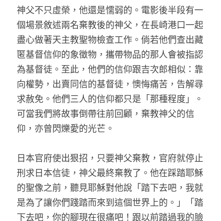
神父不只虛榮，他還是懦弱的。電影後半段有一
個場景敘述兩名棄教後的神父，在長崎港口一起
盡心做著天主教聖物檢查工作。倘若他們查出藏
匿基督信仰的象徵物，攜帶物品的那人會被指認
為基督徒。至此，他們的信仰跟吉次郎相似：靠
向權勢，出賣同信的基督徒，懊悔痛苦，告解尋
求赦免。他們三人的信仰都只是「那種程度」。
可當我們將故事倒帶往前回顧，棄教神父的信
仰，亦曾閃爍愛的光芒。
日本官府使出狠招，只要神父棄教，官府就停止
刑求日本信徒，神父最終棄教了。他在踩踏耶穌
的聖像之前，聽見耶穌對他說「踏下去吧，我就
是為了讓你們踐踏而來到這個世界上的。」「踏
下去吧，你的腳現在很痛吧！跟以前踏過我的臉