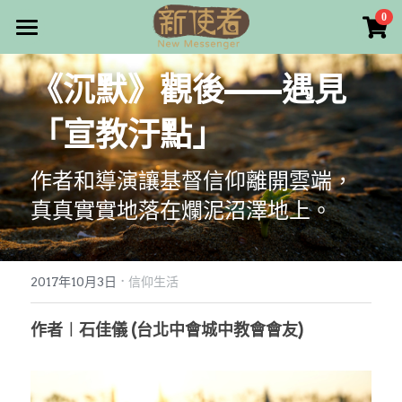
×
0
商品分類
最新消息
《沉默》觀後——遇見
所有商品分類
關於我們
「宣教汙點」
雜誌目錄
作者和導演讓基督信仰離開雲端，
雜誌專欄
真真實實地落在爛泥沼澤地上。
畫話人生
最新文章
編者的話
訂購/奉獻/廣告刊登
寫寫畫畫
·
2017年10月3日
信仰生活
本期主題
漫畫
好站連結
作者︱石佳儀 (台北中會城中教會會友)
大專世界
Facebook
台灣教會人物檔案
搜索