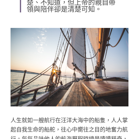
楚、不知道，但上帝的親自帶
領與陪伴卻是清楚可知。
乘著夢想去旅行
成長部落格
奉獻支持
特稿
解惑之窗
母語葡萄園
神學淺說
信仰生活
好書櫥窗
人生就如一艘航行在汪洋大海中的船隻，人人掌
厝邊頭尾
起自我生命的船舵，往心中嚮往之目的地奮力航
行。每每品味他人的航海歷程時總是嘖嘖稱奇，