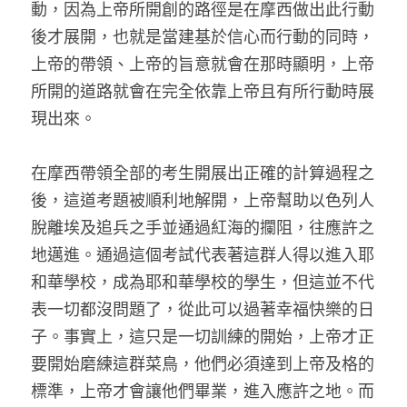
動，因為上帝所開創的路徑是在摩西做出此行動
後才展開，也就是當建基於信心而行動的同時，
上帝的帶領、上帝的旨意就會在那時顯明，上帝
所開的道路就會在完全依靠上帝且有所行動時展
現出來。
在摩西帶領全部的考生開展出正確的計算過程之
後，這道考題被順利地解開，上帝幫助以色列人
脫離埃及追兵之手並通過紅海的攔阻，往應許之
地邁進。通過這個考試代表著這群人得以進入耶
和華學校，成為耶和華學校的學生，但這並不代
表一切都沒問題了，從此可以過著幸福快樂的日
子。事實上，這只是一切訓練的開始，上帝才正
要開始磨練這群菜鳥，他們必須達到上帝及格的
標準，上帝才會讓他們畢業，進入應許之地。而