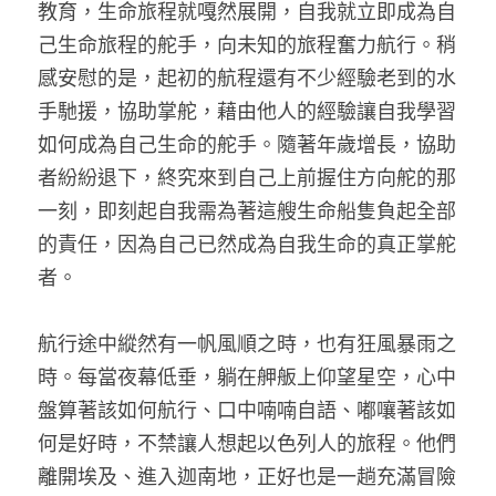
教育，生命旅程就嘎然展開，自我就立即成為自
己生命旅程的舵手，向未知的旅程奮力航行。稍
感安慰的是，起初的航程還有不少經驗老到的水
手馳援，協助掌舵，藉由他人的經驗讓自我學習
如何成為自己生命的舵手。隨著年歲增長，協助
者紛紛退下，終究來到自己上前握住方向舵的那
一刻，即刻起自我需為著這艘生命船隻負起全部
的責任，因為自己已然成為自我生命的真正掌舵
者。
航行途中縱然有一帆風順之時，也有狂風暴雨之
時。每當夜幕低垂，躺在舺舨上仰望星空，心中
盤算著該如何航行、口中喃喃自語、嘟嚷著該如
何是好時，不禁讓人想起以色列人的旅程。他們
離開埃及、進入迦南地，正好也是一趟充滿冒險