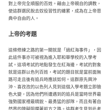
對上帝完全順服的百姓。藉由上帝親自的調教，
使這群選民脫去奴役習性的纏累，成為在上帝恩
典中自由的人。
上帝的考題
這條修練之路的第一關就是「過紅海事件」，因
此這件事亦可被視為進入耶和華學校的入學考
試。這項考試的地點發生在紅海邊，考試的對象
就是這群以色列百姓，考試的題目就是當前面無
路可走且後有追兵時應該如何。這群原先興沖
沖、喜孜孜的以色列人見到這個入學考題立即臉
色大變，因為他們所遭遇到的追兵是當時世界最
強勢國家裡最精銳、最勇猛的部隊，而且有著自
然界的障礙阻攔著前方之路。這群考生見到此考