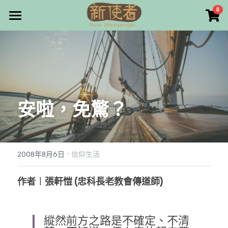
×
0
商品分類
最新消息
所有商品分類
關於我們
雜誌目錄
安啦，免驚？
雜誌專欄
畫話人生
最新文章
編者的話
·
訂購/奉獻/廣告刊登
寫寫畫畫
2008年8月6日
信仰生活
本期主題
漫畫
好站連結
作者︱張軒愷 (忠科長老教會傳道師)
大專世界
Facebook
縱然前方之路是不確定、不清
台灣教會人物檔案
搜索