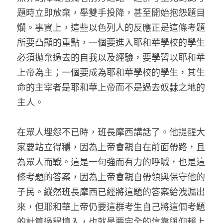
題時立即放棄，舉雙手投降，甚至開始抱怨題目
爛。事實上，這些以色列人的反應正是這條考題
所要凸顯的重點，一個要進入耶和華學校的學生
必須拋棄過去的自我以及經驗，要學習以耶和華
上帝為主；一個要成為耶和華學校的學生，其生
命的主宰者是耶和華上帝而不是過去奴隸之地的
主人。
在眾人埋怨不已時，班長摩西講話了。他提醒大
家要站立得穩，因為上帝會親自在前面帶路，且
為眾人而戰。這是一句強而有力的呼喊，也是這
條考題的答案，因為上帝會親自帶領與保守他的
子民。縱然班長摩西已經將這題的答案給洩漏出
來，但耶和華上帝仍要這群考生自己將這個考題
的計算過程填入，也就是要完全的信靠與仰賴上