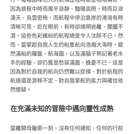
家書
因為旅程中時而風平浪靜、豔陽高照，時而巨浪
濤天、烏雲密佈，而航程中停泊靠岸的港灣有時
清晰可見、近在眼前，有時卻撲朔迷離、朦朧不
清，這些色彩繽紛的航程總是令人沈醉不已。然
而，當掌起自我人生的船隻航向浩瀚大海時，縱
然滿船的羅盤、航海圖，以及滿腦子熟記著老水
手的經驗，卻仍舊是愁容滿面、擔憂不已，這是
因為對於自我的航向仍然難以捉摸、對於航程的
航道還是游移不定、對自我掌舵的能力與確信依
然懷疑。
在充滿未知的冒險中邁向靈性成熟
當離開母腹那一刻，沒有任何通知、任何的行前