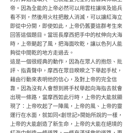
帝。因為全能的上帝必然可以用雲柱讓埃及追兵
看不到，然後用火柱把敵人消滅，可以讓紅海立
即從中分開，即使如此，上帝仍舊要這群考生來
回答這個題目。當班長摩西把手中的杖伸向大海
時，上帝颳起了風，把海面吹乾，讓以色列人能
夠從中間乾的地方走過去。
這是一個很經典的動作，因為在眾人的抱怨、批
評、指責聲中，摩西在眾目睽睽之下舉起手杖，
藉由行動來表明他的信心，及對上帝的完全信
靠。因為沒有人會想到將手杖舉起向海指去就會
出現一條路，當摩西如此行時，上帝的大能就顯
現了：上帝吹起了一陣風，上帝的風、上帝的靈
運行在水面，就如同<創世記>開始所說的一樣，
上帝的大能創造了新生命，上帝的大能在絕境的
紅海中創造一條道路，一條充滿拯救的道路，更