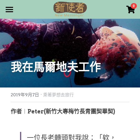
×
0
商品分類
最新消息
所有商品分類
關於我們
雜誌目錄
我在馬爾地夫工作
雜誌專欄
畫話人生
最新文章
編者的話
·
訂購/奉獻/廣告刊登
寫寫畫畫
2019年9月7日
乘著夢想去旅行
本期主題
漫畫
好站連結
作者
︱
Peter(新竹大專梅竹長青團契畢契)
大專世界
Facebook
一位長老轉頭對我說：「欸，
台灣教會人物檔案
搜索