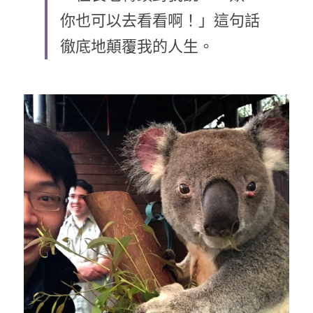
你也可以去看看啊！」這句話
乘著夢想去旅行
徹底地顛覆我的人生。
成長部落格
奉獻支持
特稿
解惑之窗
母語葡萄園
神學淺說
信仰生活
好書櫥窗
厝邊頭尾