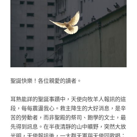
乘著夢想去旅行
成長部落格
奉獻支持
特稿
解惑之窗
母語葡萄園
聖誕快樂！各位親愛的讀者。
神學淺說
信仰生活
耳熟能詳的聖誕事蹟中，天使向牧羊人報訊的這
段，每每震盪我心。救主降生的大好消息，是辛
好書櫥窗
苦的勞動者，而非聖殿的祭司、飽學的文士，最
厝邊頭尾
先得到訊息。在半夜清靜的山中曠野，突然大放
光明，天使報訊後，一大群天軍與天使同歌唱：