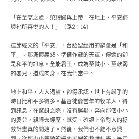
家書
「在至高之處，榮耀歸與上帝！在地上，平安歸
與祂所喜悅的人！」（路2：14）
這節經文的「平安」，台語聖經用的辭彙是「和
平」。那滿懷義怒、準備作戰的天軍，傳遞的卻
是和平的訊息。全能君王，成為至微小、至軟弱
的嬰兒，道成肉身，在我們當中。
地上和平，人人渴望，卻得承認，世上有紛爭的
時日比和平多得多。基督徒像當年的牧羊人，得
到訊息，在驚訝之際，沒有遲疑，奔向那個小小
的嬰兒，親眼去經歷、感受、確認上帝對人的拯
救計畫真的開始了。然後，我們也不能不意識
到，從那小小簡陋的槽內展開的救贖計畫，是走