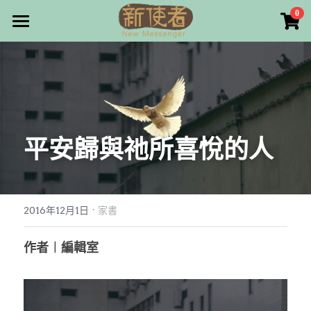
×
0
商品分類
最新消息
所有商品分類
關於我們
雜誌目錄
平安歸與祂所喜悅的人
雜誌專欄
畫話人生
最新文章
編者的話
·
訂購/奉獻/廣告刊登
寫寫畫畫
2016年12月1日
家書
本期主題
漫畫
好站連結
作者︱編輯室
大專世界
Facebook
台灣教會人物檔案
搜索