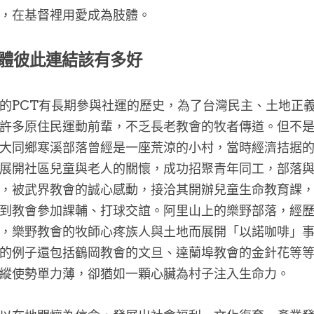
，在基督裡用愛成為肢體。
體彼此連結該有多好
的PCT有長期參與社運的歷史，為了台灣民主、土地正
許多原住民運動前輩，不乏長老教會的牧者傳道。但不
大同鄉寒溪部落曾經是一座荒涼的小村，當時經濟拮据
展開社區兒童與老人的關懷，成功招聚青年同工，部落
，被武界教會的誠心感動，接洽其開辦兒童生命教育課
到教會參加課輔、打球交誼。阿里山上的樂野部落，經
，樂野教會的牧師心疼族人與土地而展開「以諾咖啡」
的例子還包括鶴岡教會的文旦、達蘭埠教會的金針花等
縱使勢單力薄，卻猶如一顆心臟為村子注入生命力。