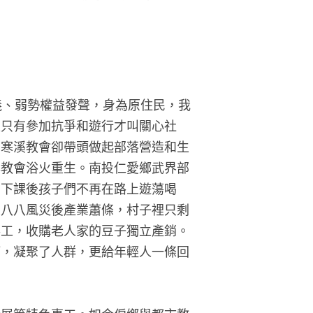
義、弱勢權益發聲，身為原住民，我
是只有參加抗爭和遊行才叫關心社
的寒溪教會卻帶頭做起部落營造和生
與教會浴火重生。南投仁愛鄉武界部
，下課後孩子們不再在路上遊蕩喝
歷八八風災後產業蕭條，村子裡只剩
事工，收購老人家的豆子獨立產銷。
等，凝聚了人群，更給年輕人一條回