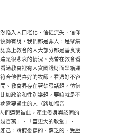
依然陷入人口老化、信徒流失、信仰
。牧師有說，我們都是罪人，是聚集
我認為上教會的人大部分都是善良或
，這是很悲哀的情況。我曾在教會看
，看過教會裡有人貪圖錢財而黑箱運
不符合他們喜好的牧師，看過好不容
離開。教會界存在著禁忌話題，彷彿
，比如政治和性別議題，要嘛就是不
有病需要醫生的人（路加福音
讓人們連繫彼此，產生委身與認同的
到幾百萬」、「蓋更大的教堂」、
人如己，聆聽憂傷的、窮乏的、受壓