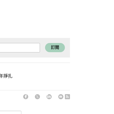
訂閱
年掙扎