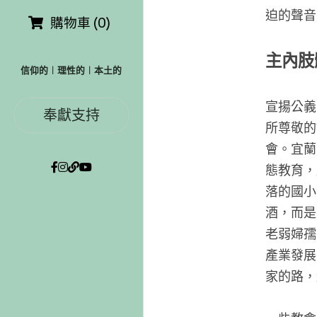
迫的聲音
購物車
(
0
)
主內肢
信仰的︱理性的︱本土的
宣揚公義
奉獻支持
所尊敬的
會。宜蘭
態教育，
落的國小
酒，而是
老弱婦孺
產業發展
家的路，