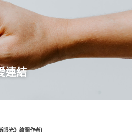
愛連結
年新眼光》繪圖作者)