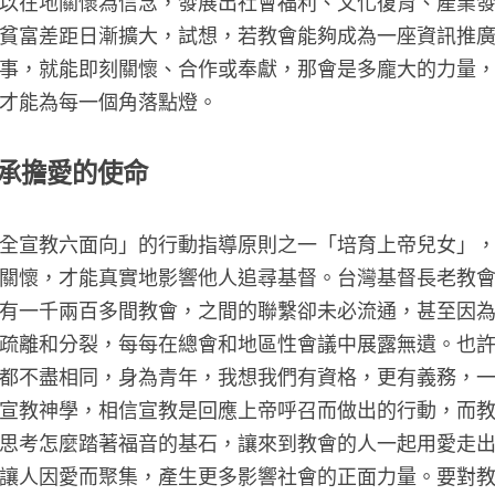
以在地關懷為信念，發展出社會福利、文化復育、產業
貧富差距日漸擴大，試想，若教會能夠成為一座資訊推
事，就能即刻關懷、合作或奉獻，那會是多龐大的力量
才能為每一個角落點燈。
承擔愛的使命
全宣教六面向」的行動指導原則之一「培育上帝兒女」
關懷，才能真實地影響他人追尋基督。台灣基督長老教
有一千兩百多間教會，之間的聯繫卻未必流通，甚至因
疏離和分裂，每每在總會和地區性會議中展露無遺。也
都不盡相同，身為青年，我想我們有資格，更有義務，
宣教神學，相信宣教是回應上帝呼召而做出的行動，而
思考怎麼踏著福音的基石，讓來到教會的人一起用愛走
讓人因愛而聚集，產生更多影響社會的正面力量。要對