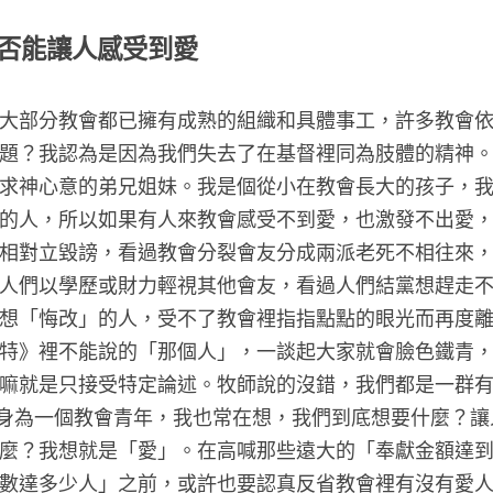
否能讓人感受到愛
大部分教會都已擁有成熟的組織和具體事工，許多教會
題？我認為是因為我們失去了在基督裡同為肢體的精神
求神心意的弟兄姐妹。我是個從小在教會長大的孩子，
的人，所以如果有人來教會感受不到愛，也激發不出愛
相對立毀謗，看過教會分裂會友分成兩派老死不相往來
人們以學歷或財力輕視其他會友，看過人們結黨想趕走
想「悔改」的人，受不了教會裡指指點點的眼光而再度
特》裡不能說的「那個人」，一談起大家就會臉色鐵青
嘛就是只接受特定論述。牧師說的沒錯，我們都是一群
）。身為一個教會青年，我也常在想，我們到底想要什麼？
麼？我想就是「愛」。在高喊那些遠大的「奉獻金額達
數達多少人」之前，或許也要認真反省教會裡有沒有愛