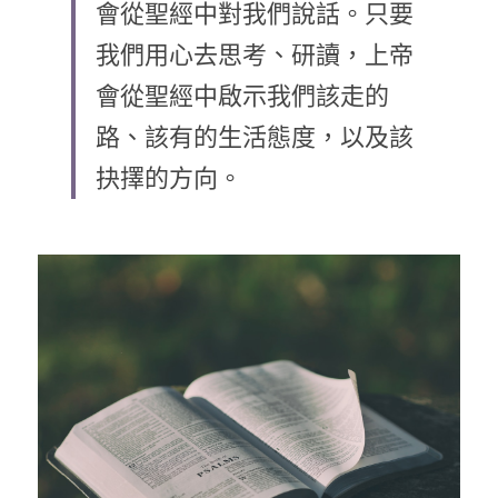
會從聖經中對我們說話。只要
乘著夢想去旅行
我們用心去思考、研讀，上帝
成長部落格
會從聖經中啟示我們該走的
奉獻支持
路、該有的生活態度，以及該
特稿
抉擇的方向。
解惑之窗
母語葡萄園
神學淺說
信仰生活
好書櫥窗
厝邊頭尾