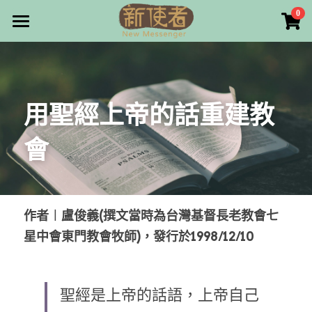
×
0
商品分類
最新消息
所有商品分類
關於我們
用聖經上帝的話重建教
雜誌目錄
會
雜誌專欄
畫話人生
最新文章
編者的話
訂購/奉獻/廣告刊登
寫寫畫畫
作者︱盧俊義(撰文當時為台灣基督長老教會七
星中會東門教會牧師)，發行於1998/12/10
本期主題
漫畫
好站連結
大專世界
Facebook
聖經是上帝的話語，上帝自己
台灣教會人物檔案
搜索