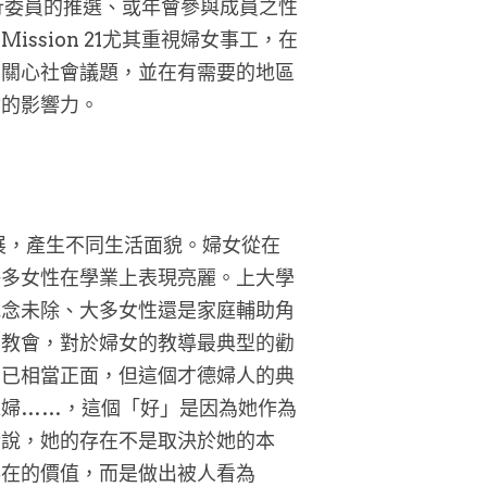
執行委員的推選、或年會參與成員之性
sion 21尤其重視婦女事工，在
、關心社會議題，並在有需要的地區
會的影響力。
展，產生不同生活面貌。婦女從在
許多女性在學業上表現亮麗。上大學
觀念未除、大多女性還是家庭輔助角
督教會，對於婦女的教導最典型的勸
」已相當正面，但這個才德婦人的典
媳婦……，這個「好」是因為她作為
話說，她的存在不是取決於她的本
存在的價值，而是做出被人看為