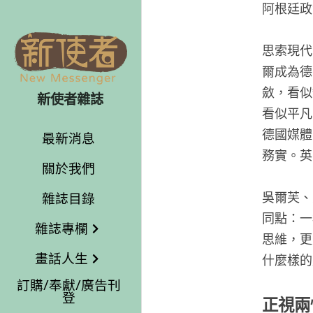
阿根廷政
思索現代女
爾成為德
斂，看似
新使者雜誌
看似平凡
德國媒體
最新消息
務實。英
關於我們
吳爾芙、
雜誌目錄
同點：一
雜誌專欄
思維，更
畫話人生
什麼樣的
訂購/奉獻/廣告刊
登
正視兩