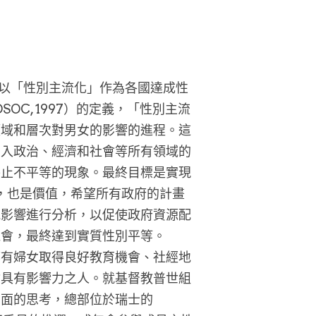
式以「性別主流化」作為各國達成性
OC, 1997）的定義，「性別主流
領域和層次對男女的影響的進程。這
納入政治、經濟和社會等所有領域的
終止不平等的現象。最終目標是實現
略，也是價值，希望所有政府的計畫
能影響進行分析，以促使政府資源配
機會，最終達到實質性別平等。
都有婦女取得良好教育機會、社經地
會具有影響力之人。就基督教普世組
層面的思考，總部位於瑞士的