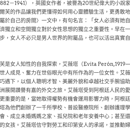
f, 1882－1941），英國女作者，被譽為20世紀偉大的
爾芙的作品讓我們更懂得如何用心靈體驗生活，更勇敢
屬於自己的房間〉一文中，有句名言：「女人必須有她
濟獨立和空間獨立對於女性思想的獨立之重要性。早在
步，女人不必只是男人世界的附屬品，也可以活出真實
芙是女人知性的自我探索，艾薇塔（Evita Perón,191
世人成見、奮力在世俗眼光中有所作為的一位女性。艾
巧遇下，以個人聰明才智、美麗外貌和卓越社交手腕協
洲展開讚譽有嘉的外交之旅。艾薇塔受到阿根廷人民的
更重要的是，當她取得權勢有機會運用影響力時，阿根
塔為他們創辦了一千所學校、普設醫療院所、創辦護理
會、成立未婚媽媽之家、孤兒院和老年安養中心；甚至
的女孩。艾薇塔信守對勞工和印第安人的承諾，並推動婦