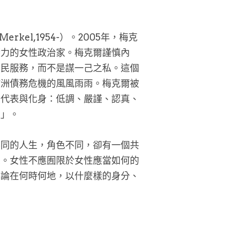
kel,1954-）。2005年，梅克
響力的女性政治家。梅克爾謹慎內
為民服務，而不是謀一己之私。這個
歐洲債務危機的風風雨雨。梅克爾被
的代表與化身：低調、嚴謹、認真、
性」。
不同的人生，角色不同，卻有一個共
想。女性不應囿限於女性應當如何的
不論在何時何地，以什麼樣的身分、