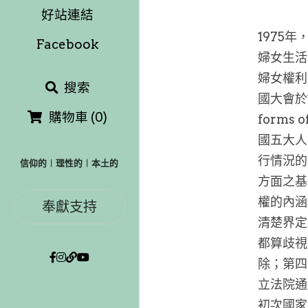
好站連結
1975
Facebook
婦女生活
婦女權利
搜索
國大會於19
購物車
(
0
)
forms
國五大人
行情況的
信仰的︱理性的︱本土的
方面之基
權的內涵
奉獻支持
清楚界定
都算歧視
除；第四
立法院通
初次國家