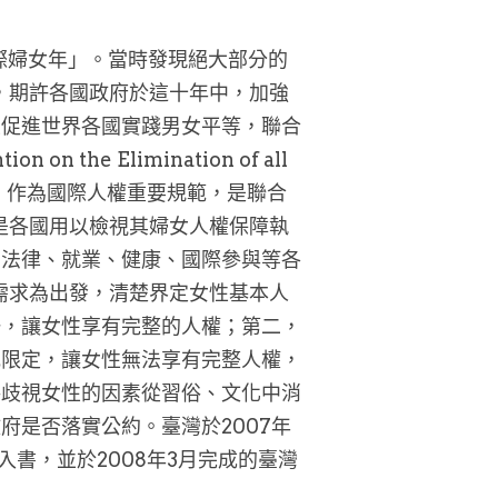
國際婦女年」。當時發現絕大部分的
年，期許各國政府於這十年中，加強
並促進世界各國實踐男女平等，聯合
he Elimination of all 
CEDAW)，作為國際人權重要規範，是聯合
是各國用以檢視其婦女人權保障執
、法律、就業、健康、國際參與等各
需求為出發，清楚界定女性基本人
一，讓女性享有完整的人權；第二，
或限定，讓女性無法享有完整人權，
將歧視女性的因素從習俗、文化中消
府是否落實公約。臺灣於2007年
書，並於2008年3月完成的臺灣