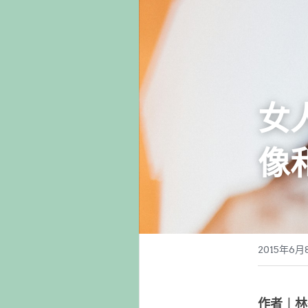
女
像
2015年6月
作者︱林秀