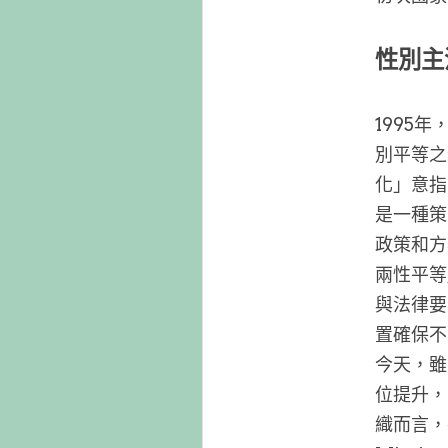
性別主
1995
別平等之
化」意指
是一種策
政策和方
兩性平等
與法律要
置確保不
今天，雖
位提升，
織而言，