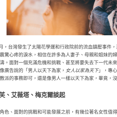
年3月，台灣發生了太陽花學運和行政院前的流血鎮壓事件
震驚心疼的淚水，相信在許多為人妻子、母親和姐妹的
濤。面對一個充滿危機和挑戰、甚至將要失去下一代未
像廣告說的「男人以天下為家，
女人以家為天下
」，專
教派的事務即可，還是像男人一樣以天下為家，畢竟，
芙、艾薇塔、梅克爾談起
角色、面對的挑戰和可能發展之前，有幾位著名女性值得關注。