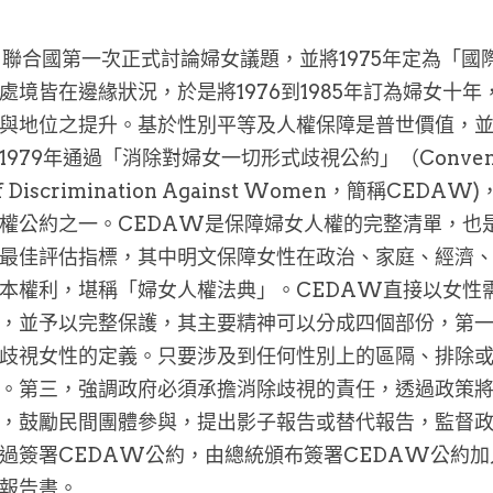
年，聯合國第一次正式討論婦女議題，並將1975年定為「
處境皆在邊緣狀況，於是將1976到1985年訂為婦女十
與地位之提升。基於性別平等及人權保障是普世價值，
79年通過「消除對婦女一切形式歧視公約」（Convention on t
 of Discrimination Against Women，簡稱
權公約之一。CEDAW是保障婦女人權的完整清單，也
最佳評估指標，其中明文保障女性在政治、家庭、經濟
本權利，堪稱「婦女人權法典」。CEDAW直接以女性
，並予以完整保護，其主要精神可以分成四個部份，第
歧視女性的定義。只要涉及到任何性別上的區隔、排除
。第三，強調政府必須承擔消除歧視的責任，透過政策
，鼓勵民間團體參與，提出影子報告或替代報告，監督政
過簽署CEDAW公約，由總統頒布簽署CEDAW公約加入
報告書。