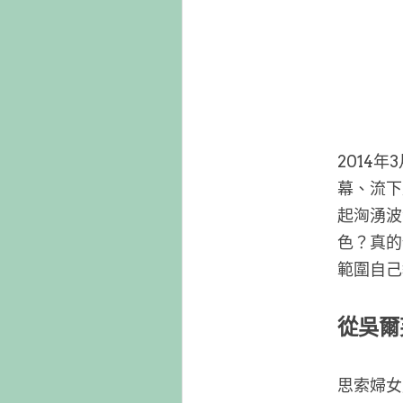
2014
幕、流下
起洶湧波
色？真的
範圍自己
從吳爾
思索婦女