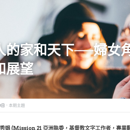
人的家和天下──婦女
和展望
·
8日
本期主題
娟 (Mission 21 亞洲執委，基督教文字工作者，專業