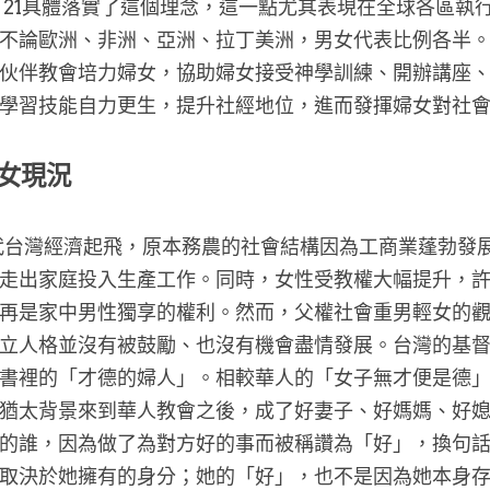
ion 21具體落實了這個理念，這一點尤其表現在全球各區
不論歐洲、非洲、亞洲、拉丁美洲，男女代表比例各半。Mis
伙伴教會培力婦女，協助婦女接受神學訓練、開辦講座
學習技能自力更生，提升社經地位，進而發揮婦女對社
女現況
年代台灣經濟起飛，原本務農的社會結構因為工商業蓬勃發
走出家庭投入生產工作。同時，女性受教權大幅提升，
再是家中男性獨享的權利。然而，父權社會重男輕女的
立人格並沒有被鼓勵、也沒有機會盡情發展。台灣的基
書裡的「才德的婦人」。相較華人的「女子無才便是德
猶太背景來到華人教會之後，成了好妻子、好媽媽、好
的誰，因為做了為對方好的事而被稱讚為「好」，換句
取決於她擁有的身分；她的「好」，也不是因為她本身